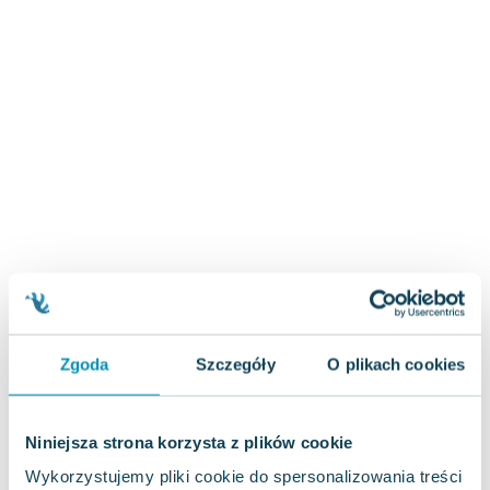
Zygmunt Freud
Agata Passent
Michel Moran
Maciej Orłoś
Jo Nesbo
Katarzyna Miller
Antoine de Saint Exupery
Lew Tołstoj
Mark Twain
Marcin Meller
Paulina Młynarska
ks. Piotr Pawlukiewicz
Jarosław Sokołowski
Zgoda
Szczegóły
O plikach cookies
Piotr Latocha
Michael Scott
Niniejsza strona korzysta z plików cookie
Piotr Semka
Wykorzystujemy pliki cookie do spersonalizowania treści
Jarosław Iwaszkiewicz