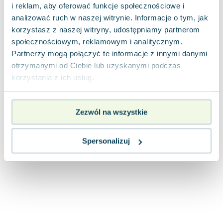
i reklam, aby oferować funkcje społecznościowe i
Joseph Murphy
analizować ruch w naszej witrynie. Informacje o tym, jak
Jan Sztaudynger
korzystasz z naszej witryny, udostępniamy partnerom
Aleksander Puszkin
społecznościowym, reklamowym i analitycznym.
Oscar Wilde
Partnerzy mogą połączyć te informacje z innymi danymi
Małgorzata Ohme
otrzymanymi od Ciebie lub uzyskanymi podczas
Maddie Ziegler
korzystania z ich usług.
Leszek Czarnecki
Joanna Racewicz
Maria Seweryn
Zezwól na wszystkie
Janina Zającówna
Eric Helms
Spersonalizuj
Anna Prus (oprac.)
Nela Mała Reporterka
Agnieszka Maciąg
Barbara Wrzesińska
Terry Pratchett
Virginia Woolf