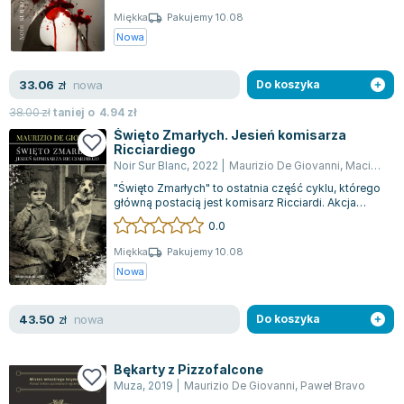
Zygmunt Freud
Miękka
Pakujemy 10.08
Nowa
Agata Passent
Michel Moran
nowa
33.06
zł
Do koszyka
Maciej Orłoś
Jo Nesbo
38.00
zł
taniej o
4.94
zł
Święto Zmarłych. Jesień komisarza
Katarzyna Miller
Ricciardiego
Antoine de Saint Exupery
Noir Sur Blanc
,
2022
|
Maurizio De Giovanni
,
Maciej A. Brzozowski
Lew Tołstoj
"Święto Zmarłych" to ostatnia część cyklu, którego
główną postacią jest komisarz Ricciardi. Akcja
Mark Twain
rozgrywa się w deszczowym Neapol...
0.0
Marcin Meller
Paulina Młynarska
Miękka
Pakujemy 10.08
Nowa
ks. Piotr Pawlukiewicz
Jarosław Sokołowski
nowa
43.50
zł
Do koszyka
Piotr Latocha
Michael Scott
Bękarty z Pizzofalcone
Piotr Semka
Muza
,
2019
|
Maurizio De Giovanni
,
Paweł Bravo
Jarosław Iwaszkiewicz