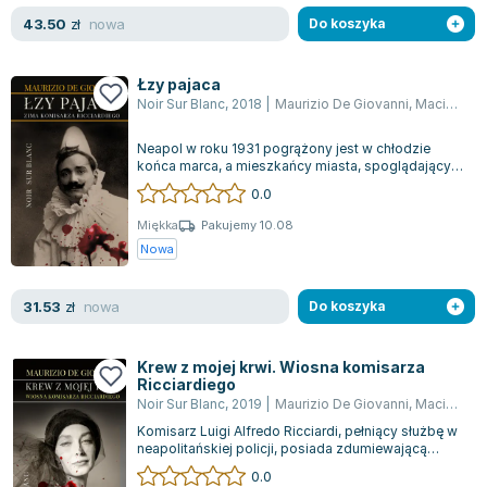
Książki: Psychologia, motywacja
Nauki historyczne - książki
Dan Brown
nowa
43.50
zł
Do koszyka
Książki o naukach politycznych dla studentów
Bolesław Prus
Książki do nauk przyrodniczych dla studentów
Clive Cussler
Łzy pajaca
Książki do nauk społecznych dla studentów
Wanda Chotomska
Noir Sur Blanc
,
2018
|
Maurizio De Giovanni
,
Maciej A. Brzozowski
Książki do nauk ścisłych dla studentów
Józef Ignacy Kraszewski
Prawo - książki dla studentów
Clive Staples Lewis
Neapol w roku 1931 pogrążony jest w chłodzie
końca marca, a mieszkańcy miasta, spoglądający
Technologia żywności - książki
Martyna Wojciechowska
ku wiośnie, niespodziewanie stają się...
0.0
Zarządzanie i marketing - książki
Melissa De la Cruz
Nauka języków obcych - książki
Blanka Lipińska
Miękka
Pakujemy 10.08
Nowa
Podręczniki dla nauczycieli - metodyka
Jaś Kapela
Repetytoria, testy i materiały pomocnicze
Agatha Christie
nowa
31.53
zł
Do koszyka
Witold Gadowski
Jan Pietrzak
Krew z mojej krwi. Wiosna komisarza
Marcin Kowalczyk
Ricciardiego
Piotr Zychowicz
Noir Sur Blanc
,
2019
|
Maurizio De Giovanni
,
Maciej A. Brzozowski
Joanna Jabłczyńska
Komisarz Luigi Alfredo Ricciardi, pełniący służbę w
neapolitańskiej policji, posiada zdumiewającą
Piotr Kościelny
zdolność do dostrzegania bólu ko...
0.0
Jan Piński