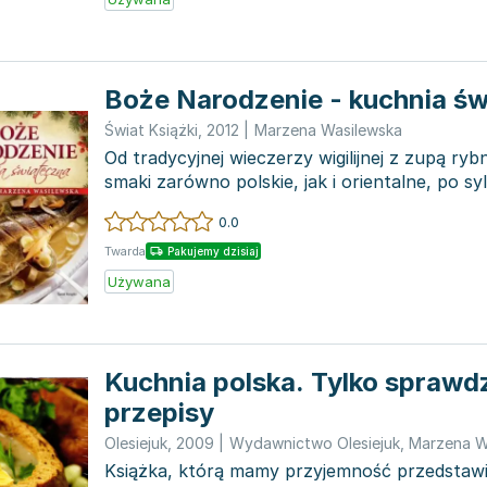
Boże Narodzenie - kuchnia ś
Świat Książki
,
2012
|
Marzena Wasilewska
Od tradycyjnej wieczerzy wigilijnej z zupą ryb
smaki zarówno polskie, jak i orientalne, po sy
któr...
0.0
Twarda
Pakujemy dzisiaj
Używana
Kuchnia polska. Tylko spraw
przepisy
Olesiejuk
,
2009
|
Wydawnictwo Olesiejuk
,
Marzena W
Książka, którą mamy przyjemność przedstawi