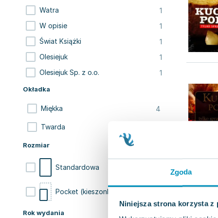
1
Watra
1
W opisie
1
Świat Książki
1
Olesiejuk
1
Olesiejuk Sp. z o.o.
Okładka
4
Miękka
1
Twarda
Rozmiar
3
Standardowa
Zgoda
2
Pocket (kieszonkowa)
Niniejsza strona korzysta z
Rok wydania