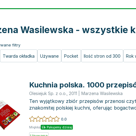
ena Wasilewska - wszystkie k
wane filtry
Twarda okładka
Używane
Pocket
Ilość stron od 300
Rok 
Kuchnia polska. 1000 przepis
Olesiejuk Sp. z o.o.
,
2011
|
Marzena Wasilewska
Ten wyjątkowy zbiór przepisów przenosi czy
znakomitej polskiej kuchni, oferując bogactw
aromatów, które...
0.0
Miękka
Pakujemy dzisiaj
Używana