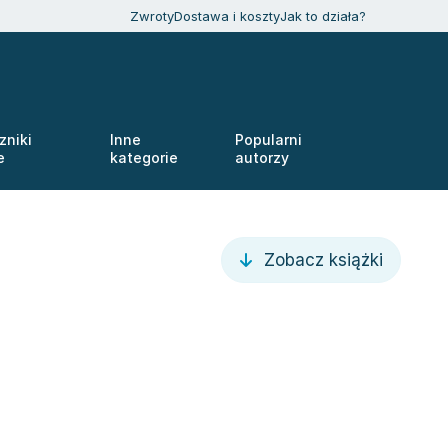
Zwroty
Dostawa i koszty
Jak to działa?
zniki
Inne
Popularni
e
kategorie
autorzy
Zobacz książki