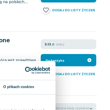
ą na polskich
DODAJ DO LISTY ŻYCZEŃ
zone
dobry
5.13
zł
óra jest prawdziwą
Do koszyka
tóre od lat, a
DODAJ DO LISTY ŻYCZEŃ
O plikach cookies
widoczne ślady używania
3.52
zł