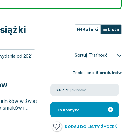
siążki
Kafelki
Lista
Sortuj:
Trafność
wydania od 2021
Znaleziono:
5
produktów
ów
jak nowa
6.97
zł
telników w świat
o smaków i
Do koszyka
DODAJ DO LISTY ŻYCZEŃ