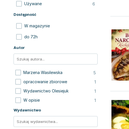
6
Używane
Dostępność
W magazynie
do 72h
Autor
5
Marzena Wasilewska
1
opracowanie zbiorowe
1
Wydawnictwo Olesiejuk
1
W opisie
Wydawnictwo