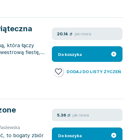
wiąteczna
jak nowa
20.14
zł
ną, która łączy
lwestrową fiestę,
Do koszyka
DODAJ DO LISTY ŻYCZEŃ
dzone
jak nowa
5.36
zł
asilewska
ć, to bogaty zbiór
Do koszyka