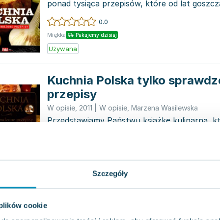
ponad tysiąca przepisów, które od lat goszcz
stołach, po...
0.0
Miękka
Pakujemy dzisiaj
Używana
Kuchnia Polska tylko sprawd
przepisy
W opisie
,
2011
|
W opisie
,
Marzena Wasilewska
Przedstawiamy Państwu książkę kulinarną, kt
skarbnicą ponad tysiąca przepisów na dania, k
czasem w...
0.0
Miękka
Pakujemy dzisiaj
Szczegóły
Używana
Kuchnia polska
 plików cookie