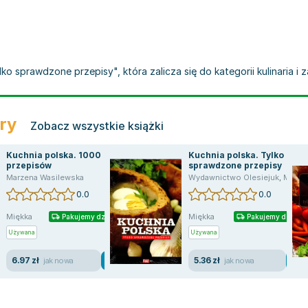
ko sprawdzone przepisy", która zalicza się do kategorii kulinaria i 
ery
Zobacz wszystkie książki
Kuchnia polska. 1000
Kuchnia polska. Tylko
przepisów
sprawdzone przepisy
Marzena Wasilewska
Wydawnictwo Olesiejuk
,
Marzena Wasilewska
0.0
0.0
Miękka
Miękka
Pakujemy dzisiaj
Pakujemy dzisiaj
Używana
Używana
6.97 zł
5.36 zł
jak nowa
jak nowa