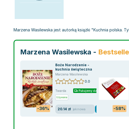
Marzena Wasilewska jest autorką książki "Kuchnia polska. Tyl
Marzena Wasilewska -
Bestsell
Boże Narodzenie -
kuchnia świąteczna
Marzena Wasilewska
0.0
Twarda
Pakujemy dzisiaj
Używana
-36%
-58%
20.14 zł
jak nowa