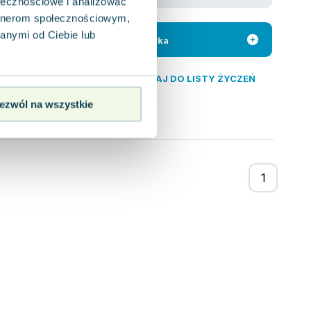
ołecznościowe i analizować
iorowe
artnerom społecznościowym,
m rynku
uje pasjonatów
anymi od Ciebie lub
Do koszyka
DODAJ DO LISTY ŻYCZEŃ
ezwól na wszystkie