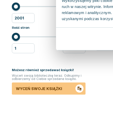
Wykorzystujemy pliki cookie 
ruch w naszej witrynie. Inf
reklamowym i analitycznym. 
uzyskanymi podczas korzysta
Ilość stron
Możesz również sprzedawać ksiązki!
Wyceń swoją biblioteczkę teraz. Odkupimy i
odbierzemy od Ciebie sprzedane książki.
WYCEŃ SWOJE KSIĄŻKI