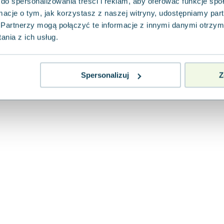
do spersonalizowania treści i reklam, aby oferować funkcje sp
Watra
,
2008
|
Marzena Wasilewska
,
opracowanie zb
ormacje o tym, jak korzystasz z naszej witryny, udostępniamy p
"Kuchnia Polska" to uznane dzieło na polski
wydawnictw kulinarnych, które od lat fascyn
Partnerzy mogą połączyć te informacje z innymi danymi otrzym
gotowania. Wydanie z...
nia z ich usług.
0.0
Miękka
Pakujemy dzisiaj
Używana
Wyprzedaż
Spersonalizuj
Z