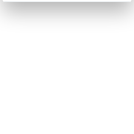
Lorraine Warren
Ajahn Brahm
Lucinda Riley
Jacek Walkiewicz