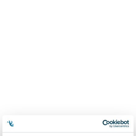
Zygmunt Freud
Agata Passent
Michel Moran
Maciej Orłoś
Jo Nesbo
Katarzyna Miller
Antoine de Saint Exupery
Lew Tołstoj
Mark Twain
Marcin Meller
Paulina Młynarska
ks. Piotr Pawlukiewicz
Jarosław Sokołowski
Piotr Latocha
Michael Scott
Piotr Semka
Jarosław Iwaszkiewicz