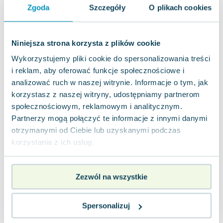
Joseph Murphy
Zgoda
Szczegóły
O plikach cookies
Jan Sztaudynger
Aleksander Puszkin
Niniejsza strona korzysta z plików cookie
Oscar Wilde
Wykorzystujemy pliki cookie do spersonalizowania treści
Małgorzata Ohme
i reklam, aby oferować funkcje społecznościowe i
Maddie Ziegler
analizować ruch w naszej witrynie. Informacje o tym, jak
Leszek Czarnecki
korzystasz z naszej witryny, udostępniamy partnerom
Joanna Racewicz
społecznościowym, reklamowym i analitycznym.
Maria Seweryn
Partnerzy mogą połączyć te informacje z innymi danymi
Janina Zającówna
otrzymanymi od Ciebie lub uzyskanymi podczas
Eric Helms
korzystania z ich usług.
Anna Prus (oprac.)
Nela Mała Reporterka
Agnieszka Maciąg
Zezwól na wszystkie
Barbara Wrzesińska
Terry Pratchett
Spersonalizuj
Virginia Woolf