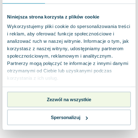
Joseph Murphy
Jan Sztaudynger
Niniejsza strona korzysta z plików cookie
Aleksander Puszkin
Wykorzystujemy pliki cookie do spersonalizowania treści
Oscar Wilde
i reklam, aby oferować funkcje społecznościowe i
Małgorzata Ohme
analizować ruch w naszej witrynie. Informacje o tym, jak
Maddie Ziegler
korzystasz z naszej witryny, udostępniamy partnerom
Leszek Czarnecki
społecznościowym, reklamowym i analitycznym.
Joanna Racewicz
Partnerzy mogą połączyć te informacje z innymi danymi
Maria Seweryn
otrzymanymi od Ciebie lub uzyskanymi podczas
Janina Zającówna
korzystania z ich usług.
Eric Helms
Anna Prus (oprac.)
Zezwól na wszystkie
Nela Mała Reporterka
Agnieszka Maciąg
Barbara Wrzesińska
Spersonalizuj
Terry Pratchett
Virginia Woolf