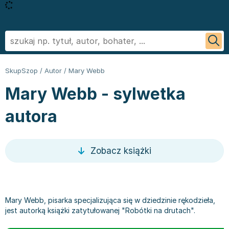
Powrót
Powrót
Powrót
Powrót
Powrót
Powrót
Biografie
Informatyka - książki
Literatura faktu, reportaż
Podręczniki szkolne
Książki regionalne
George R.R. Martin
SkupSzop
/
Autor
/
Mary Webb
Biznes ekonomia, marketing
Książki o aplikacjach biurowych
Literatura obcojęzyczna
Podręczniki do szkoły podstawowej
Książki: Ezoteryka i parapsychologia
Sylvia Day
Mary Webb - sylwetka
Ezoteryka i parapsychologia
Bazy danych - książki
Inne języki
Podręczniki do klasy 1 szkoły podstawowej
Książki: Anioły i demonologia
Jan Twardowski
Fantastyka, horror
Cyberbezpieczeństwo - książki
Język angielski
Podręczniki do klasy 2 szkoły podstawowej
Książki: Astrologia i przepowiednie
Ignacy Krasicki
autora
Kryminał sensacja i thriller
CAD/CAM - książki
Literatura obcojęzyczna - Język niemiecki - książki
Podręczniki do klasy 3 szkoły podstawowej
Książki i karty do wróżenia
Stieg Larsson
Kuchnia i diety
Grafika komputerowa - ksiażki
Literatura obyczajowa
Podręczniki do klasy 4 szkoły podstawowej
Książki: Nauki tajemne
Małgorzata Musierowicz
Literatura faktu, reportaż
Hardware - książki
Książki erotyczne
Podręczniki do 5 klasy szkoły podstawowej
Książki paranaukowe
Wojciech Cejrowski
Zobacz książki
Literatura obyczajowa
Inne
Literatura obyczajowa
Podręczniki do klasy 6 szkoły podstawowej w ofercie
Książki: Rozwój duchowy
Joanna Chmielewska
Poradniki
Programowanie - książki
Książki romanse
SkupSzop
Książki: Sport i wypoczynek
Nicholas Sparks
Romans
Sieci i serwery - książki
Literatura piękna obca
Podręczniki do klasy 7 szkoły podstawowej: kupuj w
Inne
Janusz Leon Wiśniewski
Sport i wypoczynek
Książki: biznes, ekonomia, marketing
Literatura piękna polska
Skupszopie i wybieraj z szerokiego asortymentu
Książki: Bieganie
Wiktor Suworow
Mary Webb, pisarka specjalizująca się w dziedzinie rękodzieła,
jest autorką książki zatytułowanej "Robótki na drutach".
Zdrowie, rodzina i związki
Książki o biznesie
Biografie
egzemplarzy
Książki: Fitness, trening siłowy
Christopher Paolini
Dla dzieci
Książki o ekonomii
Biografie i autobiografie
Podręczniki do 8 klasy szkoły podstawowej
Książki o piłce nożnej
Maria Nurowska