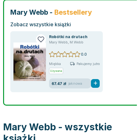
Bajki wiersze
Książki: finanse, księgowość, bankowość
Książki: pamiętniki, dzienniki i listy
Liceum i technikum
Książki o sportowcach
Julian Tuwim
Mary Webb -
Bestsellery
Do kolorowania i naklejania
Książki o gospodarce
Wywiady, wspomnienia - książki
Podręczniki do 1 klasy liceum i technikum
Książki: Turystyka i podróże
Bracia Grimm
Kontrastowe obrazki
Inne
Komiksy
Podręczniki do 2 klasy liceum i technikum
Albumy krajoznawcze
Stephen King
Zobacz wszystkie książki
Kreatywne / Aktywizujące
Książki o marketingu
Komiksy dla dorosłych
Podręczniki do 3 klasy liceum i technikum
Albumy krajoznawcze - Polska
Tanya Valko
Robótki na drutach
Poznawanie świata
Książki o zarządzaniu
Komiksy dla dzieci
Podręczniki do klasy 4 liceum i technikum
Albumy krajoznawcze - Świat
Lauren Kate
Mary Webb
,
M.Webb
Podręczniki szkolne
Historia - książki
Komiksy dla młodzieży
Podręczniki do szkoły zawodowej
Atlasy
Jan Brzechwa
0.0
Edukacja przedszkolna
Archeologia - książki
Komiksy obcojęzyczne
Podręczniki do 1 klasy szkoły zawodowej
Atlasy - Polska
E. L. James
Liceum, Technikum
Historia Polski - książki
Fantastyka, horror - książki
Podręczniki do 2 klasy szkoły zawodowej
Atlasy - świat
Virginia C. Andrews
Miękka
Pakujemy jutro
Szkoła podstawowa
Historia świata - książki
Książki fantasy
Podręczniki do 3 klasy szkoły zawodowej
Globusy
Waldemar Łysiak
Używana
Szkoły wyższe
II Wojna Światowa - książki
Książki horrory
Książki dla dzieci
Mapy
Monika Szwaja
67.47 zł
jak nowa
Szkoła zawodowa
Książki militarne
Science Fiction - książki
Książki dla dzieci do 2 lat
Mapy - Polska
Camilla Läckberg
Książki: Prawo
Książki kryminały
Książki: bajki dla dzieci do 2 lat
Mapy - Świat
Jan Kochanowski
Inne
Książki z poezją, aforyzmami i dramaty
Do kąpieli i zabawy
Przewodniki turystyczne
Henning Mankell
Książki: Prawo administracyjne
Książki dramaty
Kolorowanki i książki do naklejania do 2 lat
Przewodniki turystyczne - Polska
Beata Pawlikowska
Książki: Prawo cywilne
Książki humorystyczne i aforyzmy
Książki grające, z puzzlami i magnesami do 2 lat
Przewodniki turystyczne - Świat
L.J. Smith
Mary Webb - wszystkie
Książki: Prawo finansowe
Tomiki poezji
Obrazki kontrastowe dla niemowląt
Książki: Zdrowie, rodzina, związki
Diana Palmer
książki
Książki: Prawo karne
Książki o sztuce
Poznawanie świata dla dzieci do 2 lat - książki
Książki: Rodzina, związki
Bear Grylls