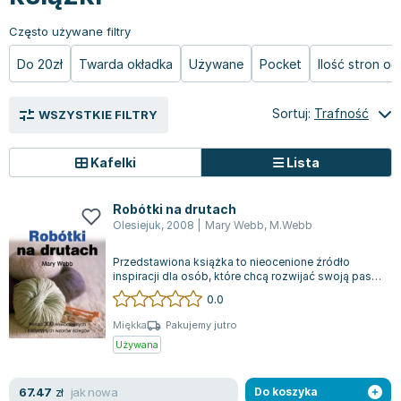
Książki: Prawo konstytucyjne
Książki: Film, muzyka, teatr
Książki dla dzieci 3-5 lat
Książki: Zdrowie
Dean Koontz
Często używane filtry
Książki: Prawo międzynarodowe
Książki: Historia sztuki
Książki: bajki dla dzieci 3-5 lat
Kuchnia i diety - książki
Andrzej Sapkowski
Książki: Prawo - orzecznictwo
Książki o architekturze
Kolorowanki i książki do naklejania 3-5 lat
Autorskie książki kucharskie
Stephenie Meyer
Do 20zł
Twarda okładka
Używane
Pocket
Ilość stron o
Książki: Prawo pracy
Książki: Sztuka użytkowa
Książki do nauki języków obcych 3-5 lat
Ciasta, desery, wypieki - książki
Robert Ludlum
Książki: Prawo Unii Europejskiej
Książki: Sztuki wizualne
Książki do nauki pisania i liczenia 3-5 lat
Diety, zdrowe żywienie - książki
Maria Czubaszek
Sortuj:
Trafność
WSZYSTKIE FILTRY
Teksty aktów prawnych
Inne
Książki grające, z puzzlami i magnesami 3-5 lat
Książki kucharskie
Nora Roberts
Książki medyczne i naukowe
Kreatywne i aktywizujące książki dla dzieci 3-5 lat
Kuchnia polska - książki
Mario Vargas Llosa
Kafelki
Lista
Chemia - książki
Poznawanie świata dla dzieci 3-5 lat - książki
Napoje - książki
Katarzyna Grochola
Książki o fizyce i astronomii
Książki o zainteresowaniach dla dzieci 3-5 lat
Książki: Poradniki
Ewa Nowak
Robótki na drutach
Geografia - książki
Książki dla dzieci 6-8 lat
Inne
Robin Cook
Olesiejuk
,
2008
|
Mary Webb
,
M.Webb
Inne
Książki do nauki czytania 6-8 lat
Książki: Dom, ogród - poradniki
Carlos Ruiz Zafon
Przedstawiona książka to nieocenione źródło
Książki do matematyki
Książki do nauki języków obcych 6-8 lat
Książki: Hobby - poradniki
Konrad Gaca
inspiracji dla osób, które chcą rozwijać swoją pasję
Książki medyczne
Książki do nauki pisania i liczenia 6-8 lat
Książki: Moda, uroda, savoir vivre - poradniki
Jerzy Zięba
do projektowania unikalnych motyw...
0.0
Książki do nauk przyrodniczych
Kreatywne i aktywizujące książki dla dzieci 6-8 lat
Książki pamiątkowe
Jodi Picoult
Miękka
Pakujemy jutro
Technika, inżynieria, technologia - książki, podręczniki -
Literatura dla dzieci 6-8 lat
Pozostałe książki
Dorota Terakowska
Używana
nauki ścisłe
Poznawanie świata dla dzieci 6-8 lat - książki
Abbi Glines
Książki do nauk społecznych i humanistycznych
Książki o zainteresowaniach dla dzieci 6-8 lat
Alfred Szklarski
jak nowa
67.47
zł
Do koszyka