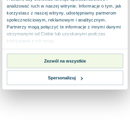
Joseph Murphy
analizować ruch w naszej witrynie. Informacje o tym, jak
Jan Sztaudynger
korzystasz z naszej witryny, udostępniamy partnerom
Aleksander Puszkin
społecznościowym, reklamowym i analitycznym.
Partnerzy mogą połączyć te informacje z innymi danymi
Oscar Wilde
otrzymanymi od Ciebie lub uzyskanymi podczas
Małgorzata Ohme
korzystania z ich usług.
Maddie Ziegler
Leszek Czarnecki
Joanna Racewicz
Zezwól na wszystkie
Maria Seweryn
Janina Zającówna
Spersonalizuj
Eric Helms
Anna Prus (oprac.)
Nela Mała Reporterka
Agnieszka Maciąg
Barbara Wrzesińska
Terry Pratchett
Virginia Woolf