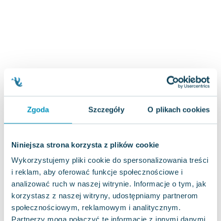
Zygmunt Freud
Agata Passent
Michel Moran
Maciej Orłoś
Jo Nesbo
Katarzyna Miller
Antoine de Saint Exupery
Lew Tołstoj
Zgoda
Szczegóły
O plikach cookies
Mark Twain
Marcin Meller
Paulina Młynarska
Niniejsza strona korzysta z plików cookie
ks. Piotr Pawlukiewicz
Wykorzystujemy pliki cookie do spersonalizowania treści
Jarosław Sokołowski
i reklam, aby oferować funkcje społecznościowe i
Piotr Latocha
analizować ruch w naszej witrynie. Informacje o tym, jak
Michael Scott
korzystasz z naszej witryny, udostępniamy partnerom
Piotr Semka
społecznościowym, reklamowym i analitycznym.
Jarosław Iwaszkiewicz
Partnerzy mogą połączyć te informacje z innymi danymi