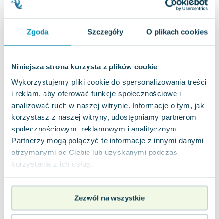
Joseph Murphy
Jan Sztaudynger
Zgoda
Szczegóły
O plikach cookies
Aleksander Puszkin
Oscar Wilde
Małgorzata Ohme
Niniejsza strona korzysta z plików cookie
Maddie Ziegler
Wykorzystujemy pliki cookie do spersonalizowania treści
Leszek Czarnecki
i reklam, aby oferować funkcje społecznościowe i
Joanna Racewicz
analizować ruch w naszej witrynie. Informacje o tym, jak
Maria Seweryn
korzystasz z naszej witryny, udostępniamy partnerom
Janina Zającówna
społecznościowym, reklamowym i analitycznym.
Eric Helms
Partnerzy mogą połączyć te informacje z innymi danymi
Anna Prus (oprac.)
otrzymanymi od Ciebie lub uzyskanymi podczas
Nela Mała Reporterka
korzystania z ich usług.
Agnieszka Maciąg
Barbara Wrzesińska
Terry Pratchett
Zezwól na wszystkie
Virginia Woolf