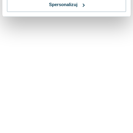
Lorraine Warren
Spersonalizuj
Ajahn Brahm
Lucinda Riley
Jacek Walkiewicz