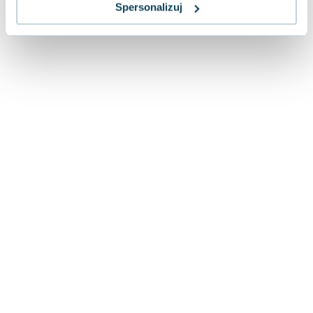
Lorraine Warren
Spersonalizuj
Ajahn Brahm
Lucinda Riley
Jacek Walkiewicz