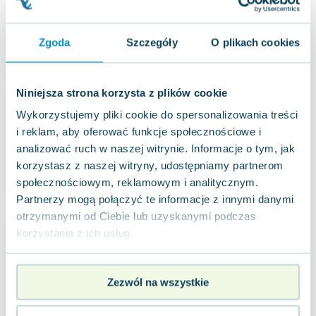
Joseph Murphy
Jan Sztaudynger
Zgoda
Szczegóły
O plikach cookies
Aleksander Puszkin
Oscar Wilde
Małgorzata Ohme
Niniejsza strona korzysta z plików cookie
Maddie Ziegler
Wykorzystujemy pliki cookie do spersonalizowania treści
Leszek Czarnecki
i reklam, aby oferować funkcje społecznościowe i
Joanna Racewicz
analizować ruch w naszej witrynie. Informacje o tym, jak
Maria Seweryn
korzystasz z naszej witryny, udostępniamy partnerom
Janina Zającówna
społecznościowym, reklamowym i analitycznym.
Eric Helms
Partnerzy mogą połączyć te informacje z innymi danymi
Anna Prus (oprac.)
otrzymanymi od Ciebie lub uzyskanymi podczas
Nela Mała Reporterka
korzystania z ich usług.
Agnieszka Maciąg
Barbara Wrzesińska
Zezwól na wszystkie
Terry Pratchett
Virginia Woolf