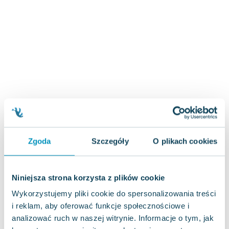
Zygmunt Freud
Agata Passent
Michel Moran
Maciej Orłoś
Jo Nesbo
Katarzyna Miller
Antoine de Saint Exupery
Lew Tołstoj
Mark Twain
Marcin Meller
Zgoda
Szczegóły
O plikach cookies
Paulina Młynarska
ks. Piotr Pawlukiewicz
Jarosław Sokołowski
Niniejsza strona korzysta z plików cookie
Piotr Latocha
Wykorzystujemy pliki cookie do spersonalizowania treści
Michael Scott
i reklam, aby oferować funkcje społecznościowe i
Piotr Semka
analizować ruch w naszej witrynie. Informacje o tym, jak
Jarosław Iwaszkiewicz