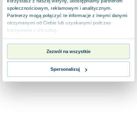
korzystasz z naszej witryny, udostępniamy partnerom
Joseph Murphy
społecznościowym, reklamowym i analitycznym.
Jan Sztaudynger
Partnerzy mogą połączyć te informacje z innymi danymi
Aleksander Puszkin
otrzymanymi od Ciebie lub uzyskanymi podczas
Oscar Wilde
korzystania z ich usług.
Małgorzata Ohme
Maddie Ziegler
Zezwól na wszystkie
Leszek Czarnecki
Joanna Racewicz
Maria Seweryn
Spersonalizuj
Janina Zającówna
Eric Helms
Anna Prus (oprac.)
Nela Mała Reporterka
Agnieszka Maciąg
Barbara Wrzesińska
Terry Pratchett
Virginia Woolf