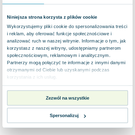
Joseph Murphy
Jan Sztaudynger
Niniejsza strona korzysta z plików cookie
Aleksander Puszkin
Wykorzystujemy pliki cookie do spersonalizowania treści
Oscar Wilde
i reklam, aby oferować funkcje społecznościowe i
Małgorzata Ohme
analizować ruch w naszej witrynie. Informacje o tym, jak
Maddie Ziegler
korzystasz z naszej witryny, udostępniamy partnerom
Leszek Czarnecki
społecznościowym, reklamowym i analitycznym.
Joanna Racewicz
Partnerzy mogą połączyć te informacje z innymi danymi
Maria Seweryn
otrzymanymi od Ciebie lub uzyskanymi podczas
Janina Zającówna
korzystania z ich usług.
Eric Helms
Anna Prus (oprac.)
Zezwól na wszystkie
Nela Mała Reporterka
Agnieszka Maciąg
Barbara Wrzesińska
Spersonalizuj
Terry Pratchett
Virginia Woolf