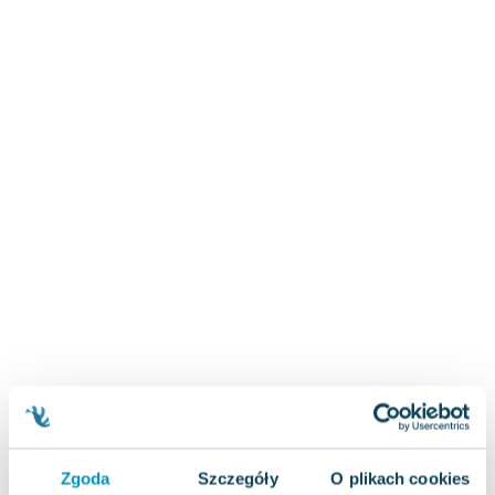
Zygmunt Freud
Agata Passent
Michel Moran
Maciej Orłoś
Jo Nesbo
Katarzyna Miller
Antoine de Saint Exupery
Lew Tołstoj
Mark Twain
Marcin Meller
Paulina Młynarska
ks. Piotr Pawlukiewicz
Jarosław Sokołowski
Piotr Latocha
Michael Scott
Piotr Semka
Zgoda
Szczegóły
O plikach cookies
Jarosław Iwaszkiewicz