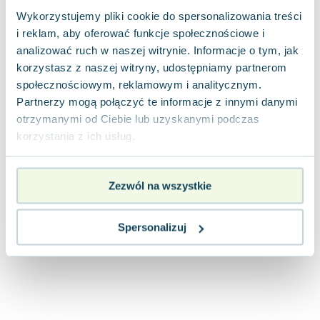
Joseph Murphy
Wykorzystujemy pliki cookie do spersonalizowania treści
Jan Sztaudynger
i reklam, aby oferować funkcje społecznościowe i
Aleksander Puszkin
analizować ruch w naszej witrynie. Informacje o tym, jak
Oscar Wilde
korzystasz z naszej witryny, udostępniamy partnerom
społecznościowym, reklamowym i analitycznym.
Małgorzata Ohme
Partnerzy mogą połączyć te informacje z innymi danymi
Maddie Ziegler
otrzymanymi od Ciebie lub uzyskanymi podczas
Leszek Czarnecki
korzystania z ich usług.
Joanna Racewicz
Maria Seweryn
Janina Zającówna
Zezwól na wszystkie
Eric Helms
Anna Prus (oprac.)
Spersonalizuj
Nela Mała Reporterka
Agnieszka Maciąg
Barbara Wrzesińska
Terry Pratchett
Virginia Woolf