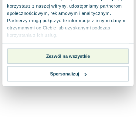
Joseph Murphy
korzystasz z naszej witryny, udostępniamy partnerom
Jan Sztaudynger
społecznościowym, reklamowym i analitycznym.
Aleksander Puszkin
Partnerzy mogą połączyć te informacje z innymi danymi
otrzymanymi od Ciebie lub uzyskanymi podczas
Oscar Wilde
korzystania z ich usług.
Małgorzata Ohme
Maddie Ziegler
Leszek Czarnecki
Zezwól na wszystkie
Joanna Racewicz
Maria Seweryn
Spersonalizuj
Janina Zającówna
Eric Helms
Anna Prus (oprac.)
Nela Mała Reporterka
Agnieszka Maciąg
Barbara Wrzesińska
Terry Pratchett
Virginia Woolf