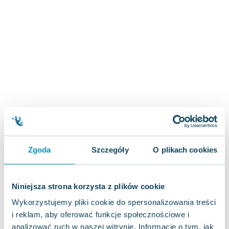
Zygmunt Freud
Agata Passent
Michel Moran
Maciej Orłoś
Jo Nesbo
Katarzyna Miller
Antoine de Saint Exupery
Lew Tołstoj
Mark Twain
Marcin Meller
Paulina Młynarska
Zgoda
Szczegóły
O plikach cookies
ks. Piotr Pawlukiewicz
Jarosław Sokołowski
Piotr Latocha
Niniejsza strona korzysta z plików cookie
Michael Scott
Wykorzystujemy pliki cookie do spersonalizowania treści
Piotr Semka
i reklam, aby oferować funkcje społecznościowe i
Jarosław Iwaszkiewicz
analizować ruch w naszej witrynie. Informacje o tym, jak