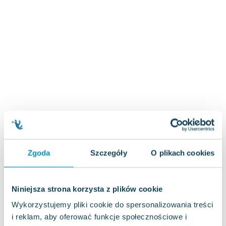
Zygmunt Freud
Agata Passent
Michel Moran
Maciej Orłoś
Jo Nesbo
Katarzyna Miller
Antoine de Saint Exupery
Lew Tołstoj
Mark Twain
Marcin Meller
Paulina Młynarska
Zgoda
Szczegóły
O plikach cookies
ks. Piotr Pawlukiewicz
Jarosław Sokołowski
Piotr Latocha
Niniejsza strona korzysta z plików cookie
Michael Scott
Wykorzystujemy pliki cookie do spersonalizowania treści
Piotr Semka
i reklam, aby oferować funkcje społecznościowe i
Jarosław Iwaszkiewicz