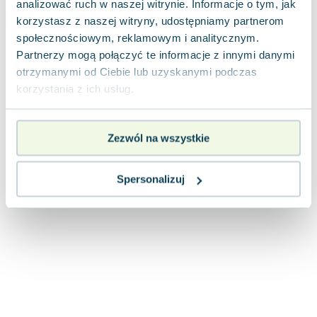
analizować ruch w naszej witrynie. Informacje o tym, jak
Joseph Murphy
korzystasz z naszej witryny, udostępniamy partnerom
Jan Sztaudynger
społecznościowym, reklamowym i analitycznym.
Aleksander Puszkin
Partnerzy mogą połączyć te informacje z innymi danymi
Oscar Wilde
otrzymanymi od Ciebie lub uzyskanymi podczas
Małgorzata Ohme
korzystania z ich usług.
Maddie Ziegler
Leszek Czarnecki
Zezwól na wszystkie
Joanna Racewicz
Maria Seweryn
Janina Zającówna
Spersonalizuj
Eric Helms
Anna Prus (oprac.)
Nela Mała Reporterka
Agnieszka Maciąg
Barbara Wrzesińska
Terry Pratchett
Virginia Woolf