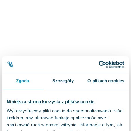
Zygmunt Freud
Agata Passent
Michel Moran
Maciej Orłoś
Jo Nesbo
Katarzyna Miller
Antoine de Saint Exupery
Lew Tołstoj
Mark Twain
Marcin Meller
Zgoda
Szczegóły
O plikach cookies
Paulina Młynarska
ks. Piotr Pawlukiewicz
Jarosław Sokołowski
Niniejsza strona korzysta z plików cookie
Piotr Latocha
Wykorzystujemy pliki cookie do spersonalizowania treści
Michael Scott
i reklam, aby oferować funkcje społecznościowe i
Piotr Semka
analizować ruch w naszej witrynie. Informacje o tym, jak
Jarosław Iwaszkiewicz