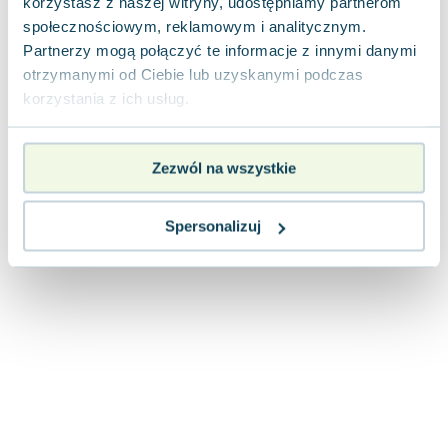
korzystasz z naszej witryny, udostępniamy partnerom
Joseph Murphy
społecznościowym, reklamowym i analitycznym.
Jan Sztaudynger
Partnerzy mogą połączyć te informacje z innymi danymi
Aleksander Puszkin
otrzymanymi od Ciebie lub uzyskanymi podczas
Oscar Wilde
korzystania z ich usług.
Małgorzata Ohme
Maddie Ziegler
Zezwól na wszystkie
Leszek Czarnecki
Joanna Racewicz
Maria Seweryn
Spersonalizuj
Janina Zającówna
Eric Helms
Anna Prus (oprac.)
Nela Mała Reporterka
Agnieszka Maciąg
Barbara Wrzesińska
Terry Pratchett
Virginia Woolf