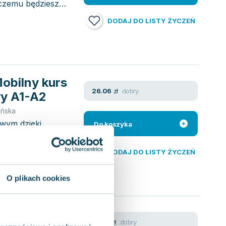
 czemu będziesz
DODAJ DO LISTY ŻYCZEŃ
obilny kurs
dobry
26.06
zł
y A1-A2
ińska
owym dzięki
Do koszyka
zumiewać się w
DODAJ DO LISTY ŻYCZEŃ
O plikach cookies
dobry
12.92
zł