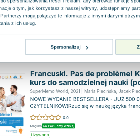
do spersonalizowania treści i reklam, aby oferować funkcje sp
SuperMemo World
,
2008
|
Jacek Pleciński
,
Maria Ple
ormacje o tym, jak korzystasz z naszej witryny, udostępniamy p
Zaawansowany kurs samodzielnej nauki język
doskonała opcja dla osób, które chcą konty
Partnerzy mogą połączyć te informacje z innymi danymi otrzym
poziomie śre...
nia z ich usług.
0.0
Miękka
Pakujemy dzisiaj
Używana
Wyprzedaż
Spersonalizuj
Z
Francuski. Pas de problème!
kurs do samodzielnej nauki (p
SuperMemo World
,
2021
|
Maria Plecińska
,
Jacek Plec
NOWE WYDANIE BESTSELLERA - JUŻ 500 0
CZYTELNIKÓW!Rzuć się w naukę języka franc
zaczynając od podstawowych umiejętności (..
0.0
Miękka
Pakujemy dzisiaj
Używana