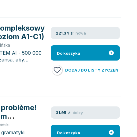
 Kompleksowy
nowa
221.34
zł
oziom A1-C1)
ińska
M AI - 500 000
Do koszyka
ansa, aby
DODAJ DO LISTY ŻYCZEŃ
 problème!
dobry
31.95
zł
om
i
iński
 gramatyki
Do koszyka