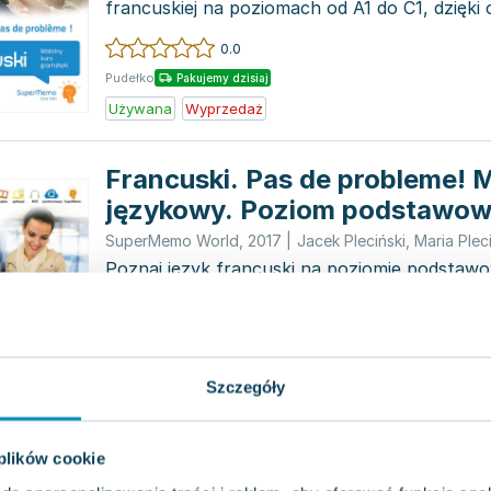
francuskiej na poziomach od A1 do C1, dzięki
mógł płynnie wyr...
0.0
Pudełko
Pakujemy dzisiaj
Używana
Wyprzedaż
Francuski. Pas de probleme! M
językowy. Poziom podstawow
SuperMemo World
,
2017
|
Jacek Pleciński
,
Maria Plec
Poznaj język francuski na poziomie podstaw
podręcznikowi, który pomoże Ci biegle poro
codziennych sytuacj...
0.0
Pudełko
Pakujemy dzisiaj
Szczegóły
Używana
Francuski Pas de probleme
 plików cookie