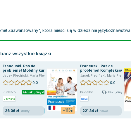
lème! Zaawansowany", która mieści się w dziedzinie językoznawstwa o
bacz wszystkie książki
Francuski. Pas de
Francuski. Pas de
probleme! Mobilny kurs
problème! Kompleksowy
językowy. Poziom
kurs do samodzielnej
Jacek Pleciński
,
Maria Plecińska
Jacek Pleciński
,
Maria Plecińska
podstawowy A1-A2
nauki (poziom A1-C1)
0.0
0.0
Pudełko
Pudełko
Pakujemy dzisiaj
Pakujemy jutro
Używana
Nowa
-11%
26.06 zł
221.34 zł
dobry
nowa