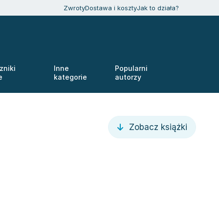
Zwroty
Dostawa i koszty
Jak to działa?
zniki
Inne
Popularni
e
kategorie
autorzy
Zobacz książki