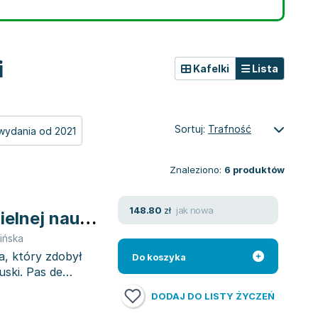
i
Kafelki
Lista
Sortuj:
Trafność
wydania od 2021
Znaleziono:
6
produktów
jak nowa
148.80
zł
elnej nauki
ińska
a, który zdobył
Do koszyka
uski. Pas de
DODAJ DO LISTY ŻYCZEŃ