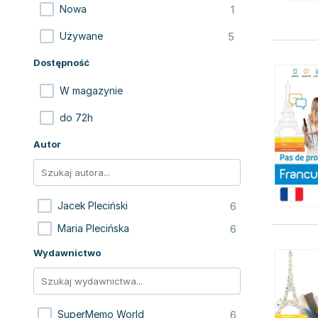
1
Nowa
5
Używane
Dostępność
W magazynie
do 72h
Autor
6
Jacek Pleciński
6
Maria Plecińska
Wydawnictwo
6
SuperMemo World