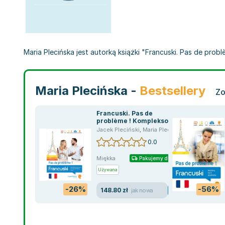
Maria Plecińska jest autorką książki "Francuski. Pas de prob
Maria Plecińska -
Bestsellery
Zo
Francuski. Pas de
problème ! Kompleksowy
kurs do samodzielnej
Jacek Pleciński
,
Maria Plecińska
nauki (poziom A1-C1)
0.0
Miękka
Pakujemy dzisiaj
Używana
-26%
-56%
148.80 zł
jak nowa