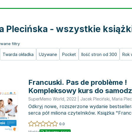
a Plecińska - wszystkie książk
wane filtry
Twarda okładka
Używane
Pocket
Ilość stron od 300
Rok 
Francuski. Pas de problème !
Kompleksowy kurs do samodzi
(poziom A1-C1)
SuperMemo World
,
2022
|
Jacek Pleciński
,
Maria Plec
Odkryj nowe, rozszerzone wydanie bestseller
serca pół miliona czytelników. Książka "Franc
problème!" to...
0.0
Miękka
Pakujemy dzisiaj