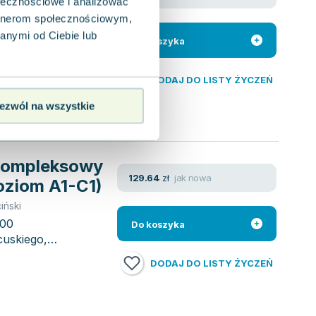
ołecznościowe i analizować
cińska
artnerom społecznościowym,
a francuskiego to
nuować naukę na
anymi od Ciebie lub
Do koszyka
DODAJ DO LISTY ŻYCZEŃ
ezwól na wszystkie
 Kompleksowy
jak nowa
129.64
zł
oziom A1-C1)
iński
00
Do koszyka
uskiego,
.
DODAJ DO LISTY ŻYCZEŃ