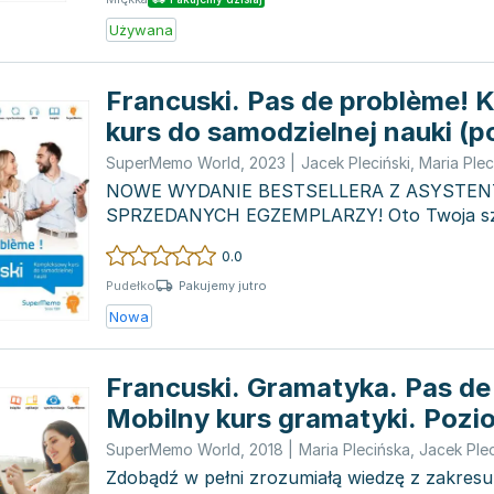
Używana
Francuski. Pas de problème!
kurs do samodzielnej nauki (p
SuperMemo World
,
2023
|
Jacek Pleciński
,
Maria Plec
NOWE WYDANIE BESTSELLERA Z ASYSTENTE
SPRZEDANYCH EGZEMPLARZY! Oto Twoja sz
opanować język francuski od pods...
0.0
Pakujemy jutro
Pudełko
Nowa
Francuski. Gramatyka. Pas de
Mobilny kurs gramatyki. Pozi
podstawowy A1-A2, średni B1 
SuperMemo World
,
2018
|
Maria Plecińska
,
Jacek Plec
zaawansowany B2-C1
Zdobądź w pełni zrozumiałą wiedzę z zakresu