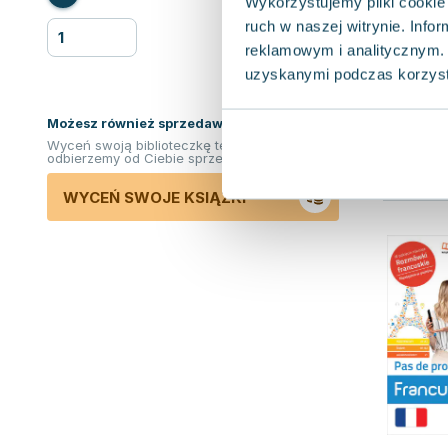
Wykorzystujemy pliki cookie 
ruch w naszej witrynie. Inf
reklamowym i analitycznym. 
uzyskanymi podczas korzysta
Możesz również sprzedawać ksiązki!
Wyceń swoją biblioteczkę teraz. Odkupimy i
odbierzemy od Ciebie sprzedane książki.
WYCEŃ SWOJE KSIĄŻKI