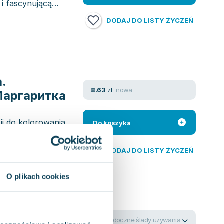
 i fascynującą
DODAJ DO LISTY ŻYCZEŃ
a.
nowa
8.63
zł
 Маргаритка
ji do kolorowania
Do koszyka
h językach: polskim
DODAJ DO LISTY ŻYCZEŃ
O plikach cookies
wtarzane
widoczne ślady używania
5.08
zł