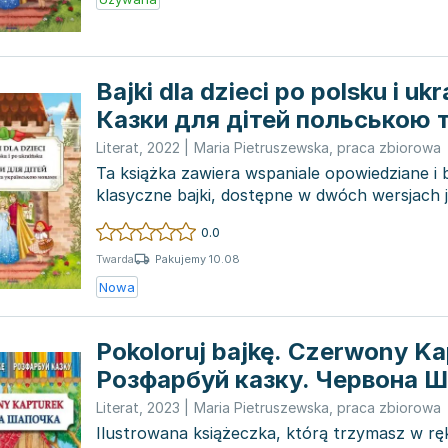
Bajki dla dzieci po polsku i ukr
Казки для дітей польською 
українською мовами
Literat
,
2022
|
Maria Pietruszewska
,
praca zbiorowa
Ta książka zawiera wspaniale opowiedziane i
klasyczne bajki, dostępne w dwóch wersjach j
i...
0.0
Pakujemy 10.08
Twarda
Nowa
Pokoloruj bajkę. Czerwony Ka
Розфарбуй казку. Червона 
Literat
,
2023
|
Maria Pietruszewska
,
praca zbiorowa
Ilustrowana książeczka, którą trzymasz w rę