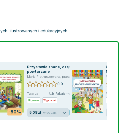
nych, ilustrowanych i edukacyjnych.
Przysłowia znane, często
Pokoloruj bajk
powtarzane
Małgosia. Ро
казку. Івасик 
Maria Pietruszewska
,
praca zbiorowa
Maria Pietrusze
Маргаритка
0.0
Twarda
Miękka
Pakujemy jutro
Używana
Wyprzedaż
Nowa
-80%
5.08 zł
8.63 zł
widoczne ślady używania
nowa