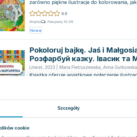
zarówno piękne ilustracje do kolorowania, jak
opowieść prze...
0.0
Pakujemy 10.08
Miękka
Nowa
Pokoloruj bajkę. Jaś i Małgosi
Розфарбуй казку. Івасик та
Literat
,
2023
|
Maria Pietruszewska
,
Anna Gutkowska
Książka oferuje wyjątkowe połączenie ilustrac
oraz interesującej bajki opowiedzianej w dwóc
i...
0.0
Pakujemy 10.08
Miękka
Szczegóły
Nowa
Przysłowia znane, często po
 plików cookie