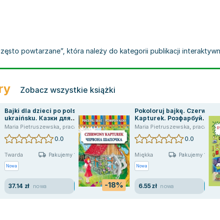
często powtarzane”, która należy do kategorii publikacji interaktyw
ry
Zobacz wszystkie książki
Bajki dla dzieci po polsku i
Pokoloruj bajkę. Czerwony
ukraińsku. Казки для
Kapturek. Розфарбуй
дітей польською та
казку. Червона Шапочка
Maria Pietruszewska
,
praca zbiorowa
Maria Pietruszewska
,
praca zbiorowa
українською мовами
0.0
0.0
Twarda
Miękka
Pakujemy 10.08
Pakujemy 10.08
Nowa
Nowa
-18%
37.14 zł
6.55 zł
nowa
nowa