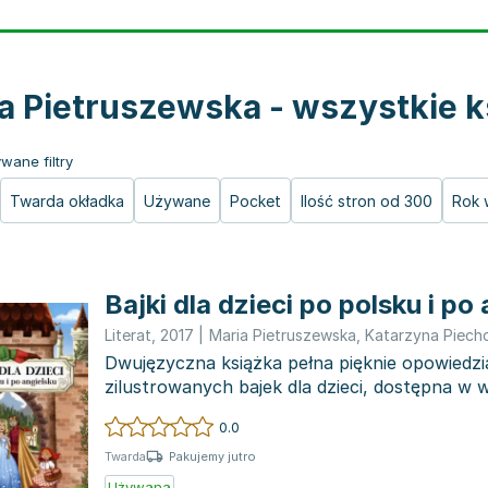
a Pietruszewska - wszystkie k
wane filtry
Twarda okładka
Używane
Pocket
Ilość stron od 300
Rok 
Bajki dla dzieci po polsku i po
Literat
,
2017
|
Maria Pietruszewska
,
Katarzyna Piech
Dwujęzyczna książka pełna pięknie opowiedzi
zilustrowanych bajek dla dzieci, dostępna w w
angielskiej. Znajdzie...
0.0
Pakujemy jutro
Twarda
Używana