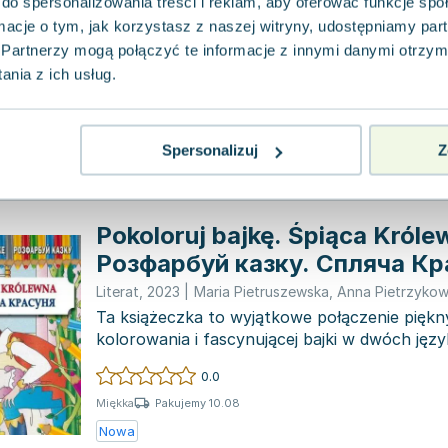
do spersonalizowania treści i reklam, aby oferować funkcje sp
Literat
,
2020
|
Maria Pietruszewska
,
praca zbiorowa
ormacje o tym, jak korzystasz z naszej witryny, udostępniamy p
Wspaniale ilustrowana książka prezentuje kol
które od wieków są częścią naszej kultury, 
Partnerzy mogą połączyć te informacje z innymi danymi otrzym
pokolenia...
nia z ich usług.
0.0
Pakujemy jutro
Twarda
Używana
Wyprzedaż
Spersonalizuj
Z
Pokoloruj bajkę. Śpiąca Króle
Розфарбуй казку. Спляча Кр
Literat
,
2023
|
Maria Pietruszewska
,
Anna Pietrzyko
Ta książeczka to wyjątkowe połączenie pięknyc
kolorowania i fascynującej bajki w dwóch języ
ukraińsk...
0.0
Pakujemy 10.08
Miękka
Nowa