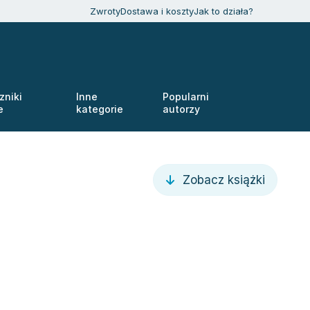
Zwroty
Dostawa i koszty
Jak to działa?
zniki
Inne
Popularni
e
kategorie
autorzy
Zobacz książki