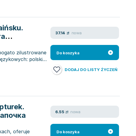
aińsku.
nowa
37.14
zł
та
 bogato zilustrowane
Do koszyka
ęzykowych: polskiej
DODAJ DO LISTY ŻYCZEŃ
pturek.
nowa
6.55
zł
Шапочка
kach, oferuje
Do koszyka