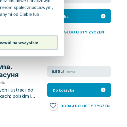
ołecznościowe i analizować
artnerom społecznościowym,
ekcję przysłów,
a przekazywane z
anymi od Ciebie lub
Do koszyka
DODAJ DO LISTY ŻYCZEŃ
ezwól na wszystkie
wna.
nowa
6.55
zł
асуня
wska
h ilustracji do
Do koszyka
kach: polskim i
DODAJ DO LISTY ŻYCZEŃ