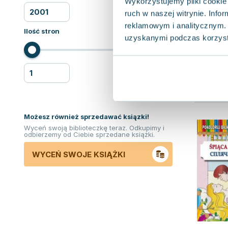
Wykorzystujemy pliki cookie 
ruch w naszej witrynie. Inf
reklamowym i analitycznym. 
Ilość stron
uzyskanymi podczas korzysta
Możesz również sprzedawać ksiązki!
Wyceń swoją biblioteczkę teraz. Odkupimy i
odbierzemy od Ciebie sprzedane książki.
WYCEŃ SWOJE KSIĄŻKI