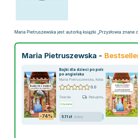
Maria Pietruszewska jest autorką książki „Przysłowia znane 
Maria Pietruszewska -
Bestselle
Bajki dla dzieci po polsku i
po angielsku
Maria Pietruszewska
,
Katarzyna Piechocka-Empel
0.0
Twarda
Pakujemy jutro
Używana
-74%
5.11 zł
dobry