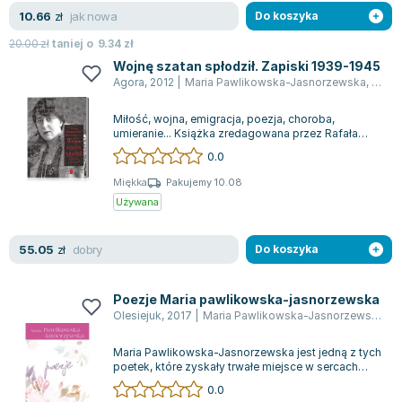
Lorraine Warren
jak nowa
10.66
zł
Do koszyka
Ajahn Brahm
20.00
zł
taniej o
9.34
zł
Lucinda Riley
Wojnę szatan spłodził. Zapiski 1939-1945
Jacek Walkiewicz
Agora
,
2012
|
Maria Pawlikowska-Jasnorzewska
,
Rafał
Miłość, wojna, emigracja, poezja, choroba,
umieranie... Książka zredagowana przez Rafała
Podrazę, która dokumentuje fascynujące ży...
0.0
Miękka
Pakujemy 10.08
Używana
dobry
55.05
zł
Do koszyka
Poezje Maria pawlikowska-jasnorzewska
Olesiejuk
,
2017
|
Maria Pawlikowska-Jasnorzewska
,
Kr
Maria Pawlikowska-Jasnorzewska jest jedną z tych
poetek, które zyskały trwałe miejsce w sercach
wielu czytelników, zwłaszcza kobie...
0.0