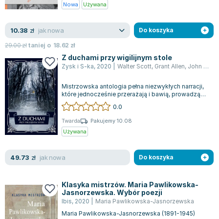
Książki: Psychologia, motywacja
Nauki historyczne - książki
Dan Brown
Nowa
Używana
Książki o naukach politycznych dla studentów
Bolesław Prus
Książki do nauk przyrodniczych dla studentów
Clive Cussler
jak nowa
10.38
zł
Do koszyka
Książki do nauk społecznych dla studentów
Wanda Chotomska
29.00
zł
taniej o
18.62
zł
Książki do nauk ścisłych dla studentów
Józef Ignacy Kraszewski
Z duchami przy wigilijnym stole
Prawo - książki dla studentów
Clive Staples Lewis
Zysk i S-ka
,
2020
|
Walter Scott
,
Grant Allen
,
John Day
,
Technologia żywności - książki
Martyna Wojciechowska
Mistrzowska antologia pełna niezwykłych narracji,
Zarządzanie i marketing - książki
Melissa De la Cruz
które jednocześnie przerażają i bawią, prowadząc
Nauka języków obcych - książki
Blanka Lipińska
czytelnika przez świat pełen ta...
0.0
Podręczniki dla nauczycieli - metodyka
Jaś Kapela
Twarda
Pakujemy 10.08
Repetytoria, testy i materiały pomocnicze
Agatha Christie
Używana
Witold Gadowski
Jan Pietrzak
jak nowa
49.73
zł
Do koszyka
Marcin Kowalczyk
Piotr Zychowicz
Klasyka mistrzów. Maria Pawlikowska-
Joanna Jabłczyńska
Jasnorzewska. Wybór poezji
Ibis
,
2020
|
Maria Pawlikowska-Jasnorzewska
Piotr Kościelny
Maria Pawlikowska-Jasnorzewska (1891-1945)
Jan Piński