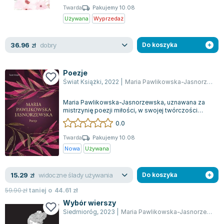
Twarda
Pakujemy 10.08
Używana
Wyprzedaż
dobry
36.96
zł
Do koszyka
Poezje
Świat Książki
,
2022
|
Maria Pawlikowska-Jasnorzewska
Maria Pawlikowska-Jasnorzewska, uznawana za
mistrzynię poezji miłości, w swojej twórczości
umiejętnie ukazuje złożoność uczuć, bal...
0.0
Twarda
Pakujemy 10.08
Nowa
Używana
widoczne ślady używania
15.29
zł
Do koszyka
59.90
zł
taniej o
44.61
zł
Wybór wierszy
Siedmioróg
,
2023
|
Maria Pawlikowska-Jasnorzewska