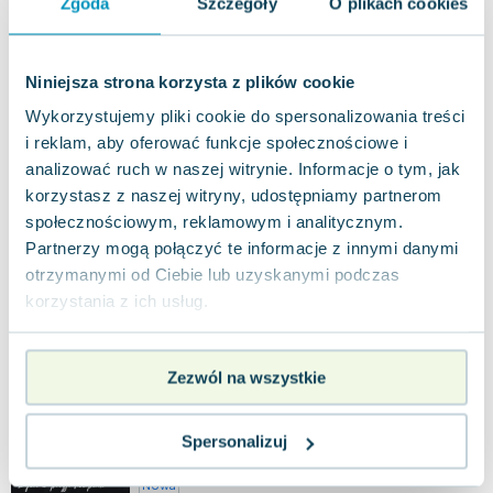
Zgoda
Szczegóły
O plikach cookies
49.90
zł
taniej o
27.20
zł
Poezje. Edycja kolekcjonerska (barwione
brzegi)
Świat Książki
,
2025
|
Maria Pawlikowska-Jasnorzewska
Niniejsza strona korzysta z plików cookie
Maria Pawlikowska-Jasnorzewska, wybitna poetka
Wykorzystujemy pliki cookie do spersonalizowania treści
miłości, potrafi w niezwykle subtelny sposób
uchwycić gwałtowność i kruchość ludzki...
i reklam, aby oferować funkcje społecznościowe i
0.0
analizować ruch w naszej witrynie. Informacje o tym, jak
Twarda
Pakujemy 10.08
korzystasz z naszej witryny, udostępniamy partnerom
Nowa
społecznościowym, reklamowym i analitycznym.
Partnerzy mogą połączyć te informacje z innymi danymi
nowa
63.90
zł
Do koszyka
otrzymanymi od Ciebie lub uzyskanymi podczas
69.90
zł
taniej o
6.00
zł
korzystania z ich usług.
Maria Pawlikowska-Jasnorzewska. Życie
w poezji skroplone
Vectra
,
2025
|
Aleksandra J. Ostroch
,
Maria Pawlikowska-Jasnorzewska
Zezwól na wszystkie
Maria Pawlikowska-Jasnorzewska, znana jako
poetka miłości, jest postacią o niezwykłej
wieloaspektowej osobowości. Jej życie przypo...
0.0
Spersonalizuj
Twarda
Pakujemy 11.08
Nowa