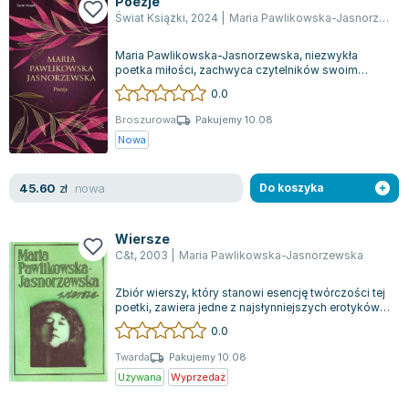
Poezje
Joseph Murphy
Świat Książki
,
2024
|
Maria Pawlikowska-Jasnorzewska
Jan Sztaudynger
Maria Pawlikowska-Jasnorzewska, niezwykła
Aleksander Puszkin
poetka miłości, zachwyca czytelników swoim
Oscar Wilde
naturalnym i pięknym sposobem opisywania
0.0
boga...
Małgorzata Ohme
Broszurowa
Pakujemy 10.08
Maddie Ziegler
Nowa
Leszek Czarnecki
Joanna Racewicz
nowa
45.60
zł
Do koszyka
Maria Seweryn
Janina Zającówna
Wiersze
Eric Helms
C&t
,
2003
|
Maria Pawlikowska-Jasnorzewska
Anna Prus (oprac.)
Zbiór wierszy, który stanowi esencję twórczości tej
Nela Mała Reporterka
poetki, zawiera jedne z najsłynniejszych erotyków.
Agnieszka Maciąg
To dzięki nim autorka zyska...
0.0
Barbara Wrzesińska
Twarda
Pakujemy 10.08
Terry Pratchett
Używana
Wyprzedaż
Virginia Woolf