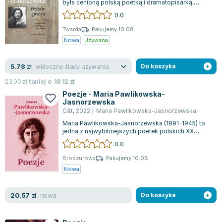
była cenioną polską poetką i dramatopisarką,
Zygmunt Freud
pochodzącą z rodziny o intelektualnych kor...
0.0
Agata Passent
Twarda
Pakujemy 10.08
Michel Moran
Nowa
Używana
Maciej Orłoś
Jo Nesbo
widoczne ślady używania
5.78
zł
Do koszyka
Katarzyna Miller
23.90
zł
taniej o
18.12
zł
Antoine de Saint Exupery
Poezje - Maria Pawlikowska-
Lew Tołstoj
Jasnorzewska
C&t
,
2022
|
Maria Pawlikowska-Jasnorzewska
Mark Twain
Maria Pawlikowska-Jasnorzewska (1891-1945) to
Marcin Meller
jedna z najwybitniejszych poetek polskich XX
Paulina Młynarska
wieku. W jej poezji można odnaleźć głęb...
0.0
ks. Piotr Pawlukiewicz
Broszurowa
Pakujemy 10.08
Jarosław Sokołowski
Nowa
Piotr Latocha
Michael Scott
nowa
20.57
zł
Do koszyka
Piotr Semka
Jarosław Iwaszkiewicz