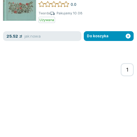
mi.in. Mickiewicza, Norwida czy Tuwima…
0.0
Prezentu...
Twarda
Pakujemy 10.08
Używana
jak nowa
25.52
zł
Do koszyka