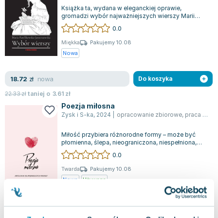
Książka ta, wydana w eleganckiej oprawie,
gromadzi wybór najważniejszych wierszy Marii
Pawlikowskiej-Jasnorzewskiej, ukazując esen...
0.0
Miękka
Pakujemy 10.08
Nowa
nowa
18.72
zł
Do koszyka
22.33
zł
taniej o
3.61
zł
Poezja miłosna
Zysk i S-ka
,
2024
|
opracowanie zbiorowe
,
praca zbiorowa
Miłość przybiera różnorodne formy – może być
płomienna, ślepa, nieograniczona, niespełniona,
potężna czy pierwsza. W historię ludz...
0.0
Twarda
Pakujemy 10.08
Nowa
Używana
jak nowa
22.70
zł
Do koszyka