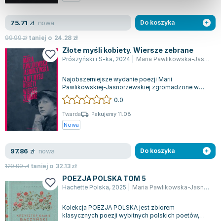
nowa
75.71
zł
Do koszyka
99.99
zł
taniej o
24.28
zł
Złote myśli kobiety. Wiersze zebrane
Prószyński i S-ka
,
2024
|
Maria Pawlikowska-Jasnorzewska
Najobszerniejsze wydanie poezji Marii
Pawlikowskiej-Jasnorzewskiej zgromadzone w
jednej książce stanowi prawdziwy skarb dla
0.0
miłośn...
Twarda
Pakujemy 11.08
Nowa
nowa
97.86
zł
Do koszyka
129.99
zł
taniej o
32.13
zł
POEZJA POLSKA TOM 5
Hachette Polska
,
2025
|
Maria Pawlikowska-Jasnorzewska
Kolekcja POEZJA POLSKA jest zbiorem
klasycznych poezji wybitnych polskich poetów,