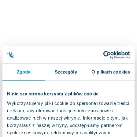
Joseph Murphy
Jan Sztaudynger
Aleksander Puszkin
Oscar Wilde
Małgorzata Ohme
Maddie Ziegler
Leszek Czarnecki
Joanna Racewicz
Maria Seweryn
Zgoda
Szczegóły
O plikach cookies
Janina Zającówna
Eric Helms
Anna Prus (oprac.)
Niniejsza strona korzysta z plików cookie
Nela Mała Reporterka
Wykorzystujemy pliki cookie do spersonalizowania treści
Agnieszka Maciąg
i reklam, aby oferować funkcje społecznościowe i
Barbara Wrzesińska
analizować ruch w naszej witrynie. Informacje o tym, jak
Terry Pratchett
korzystasz z naszej witryny, udostępniamy partnerom
Virginia Woolf
społecznościowym, reklamowym i analitycznym.