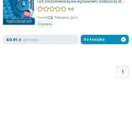
i ich zrozumienie bywa wyzwaniem, zwłaszcza dla
Zygmunt Freud
najmłodszych. W książce Mari Menénd...
0.0
Agata Passent
Twarda
Pakujemy jutro
Michel Moran
Używana
Maciej Orłoś
Jo Nesbo
jak nowa
40.91
zł
Do koszyka
Katarzyna Miller
Antoine de Saint Exupery
Lew Tołstoj
Mark Twain
Marcin Meller
Paulina Młynarska
ks. Piotr Pawlukiewicz
Jarosław Sokołowski
Piotr Latocha
Michael Scott
Piotr Semka
Jarosław Iwaszkiewicz