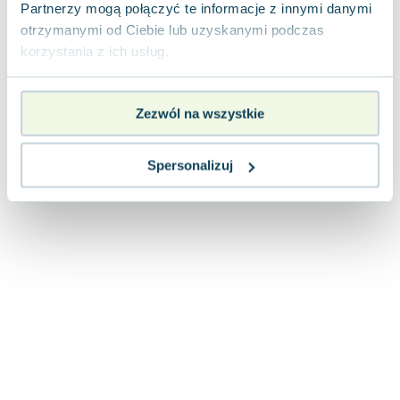
Lorraine Warren
Partnerzy mogą połączyć te informacje z innymi danymi
otrzymanymi od Ciebie lub uzyskanymi podczas
Ajahn Brahm
korzystania z ich usług.
Lucinda Riley
Jacek Walkiewicz
Zezwól na wszystkie
Spersonalizuj