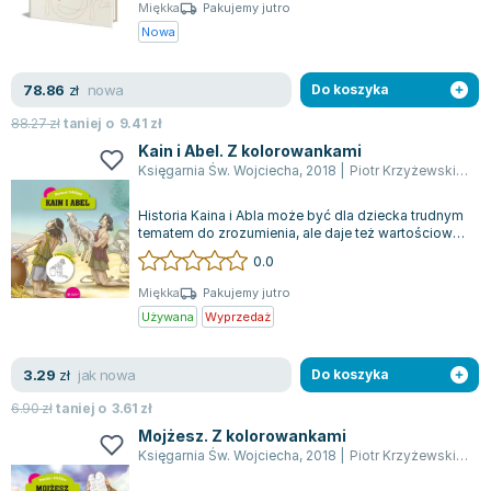
Książki: Psychologia, motywacja
Nauki historyczne - książki
Dan Brown
Miękka
Pakujemy jutro
Książki o naukach politycznych dla studentów
Bolesław Prus
Nowa
Książki do nauk przyrodniczych dla studentów
Clive Cussler
Książki do nauk społecznych dla studentów
Wanda Chotomska
nowa
78.86
zł
Do koszyka
Książki do nauk ścisłych dla studentów
Józef Ignacy Kraszewski
88.27
zł
taniej o
9.41
zł
Prawo - książki dla studentów
Clive Staples Lewis
Kain i Abel. Z kolorowankami
Technologia żywności - książki
Martyna Wojciechowska
Księgarnia Św. Wojciecha
,
2018
|
Piotr Krzyżewski
,
Mar
Zarządzanie i marketing - książki
Melissa De la Cruz
Historia Kaina i Abla może być dla dziecka trudnym
Nauka języków obcych - książki
Blanka Lipińska
tematem do zrozumienia, ale daje też wartościową
możliwość, by porozmawiać o em...
Podręczniki dla nauczycieli - metodyka
Jaś Kapela
0.0
Repetytoria, testy i materiały pomocnicze
Agatha Christie
Miękka
Pakujemy jutro
Witold Gadowski
Używana
Wyprzedaż
Jan Pietrzak
Marcin Kowalczyk
jak nowa
3.29
zł
Do koszyka
Piotr Zychowicz
6.90
zł
taniej o
3.61
zł
Joanna Jabłczyńska
Mojżesz. Z kolorowankami
Piotr Kościelny
Księgarnia Św. Wojciecha
,
2018
|
Piotr Krzyżewski
,
Mar
Jan Piński