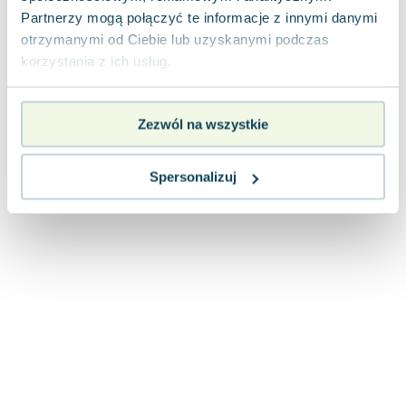
Lorraine Warren
Partnerzy mogą połączyć te informacje z innymi danymi
Ajahn Brahm
otrzymanymi od Ciebie lub uzyskanymi podczas
Lucinda Riley
korzystania z ich usług.
Jacek Walkiewicz
Zezwól na wszystkie
Spersonalizuj