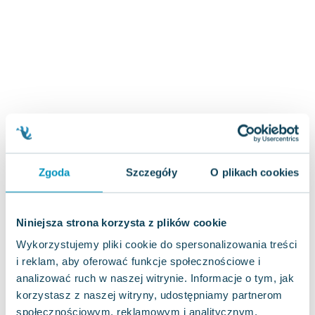
Joseph Murphy
Jan Sztaudynger
Aleksander Puszkin
Oscar Wilde
Małgorzata Ohme
Maddie Ziegler
Leszek Czarnecki
Joanna Racewicz
Maria Seweryn
Zgoda
Szczegóły
O plikach cookies
Janina Zającówna
Eric Helms
Anna Prus (oprac.)
Niniejsza strona korzysta z plików cookie
Nela Mała Reporterka
Wykorzystujemy pliki cookie do spersonalizowania treści
Agnieszka Maciąg
i reklam, aby oferować funkcje społecznościowe i
Barbara Wrzesińska
analizować ruch w naszej witrynie. Informacje o tym, jak
Terry Pratchett
korzystasz z naszej witryny, udostępniamy partnerom
Virginia Woolf
społecznościowym, reklamowym i analitycznym.