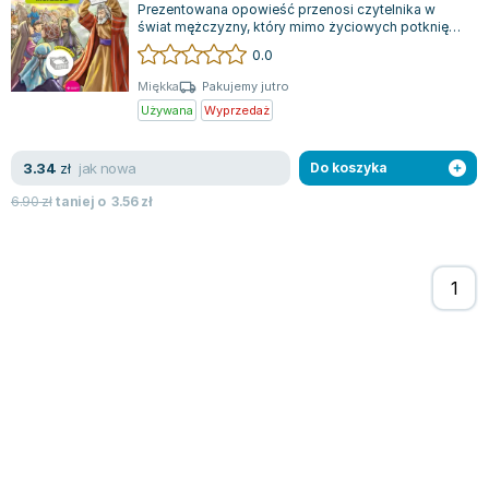
Prezentowana opowieść przenosi czytelnika w
Zygmunt Freud
świat mężczyzny, który mimo życiowych potknięć i
słabości, osiągnął pozycję przywódcy...
Agata Passent
0.0
Michel Moran
Miękka
Pakujemy jutro
Maciej Orłoś
Używana
Wyprzedaż
Jo Nesbo
Katarzyna Miller
jak nowa
3.34
zł
Do koszyka
Antoine de Saint Exupery
6.90
zł
taniej o
3.56
zł
Lew Tołstoj
Mark Twain
Marcin Meller
Paulina Młynarska
ks. Piotr Pawlukiewicz
Jarosław Sokołowski
Piotr Latocha
Michael Scott
Piotr Semka
Jarosław Iwaszkiewicz