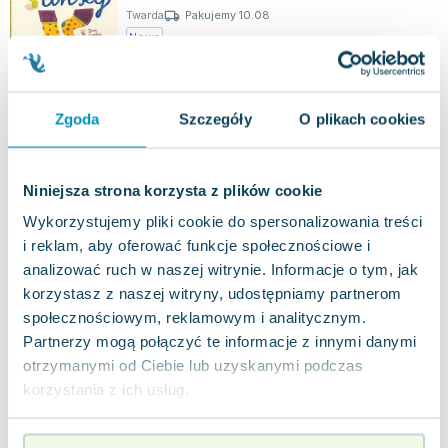
Twarda
Pakujemy 10.08
Nowa
nowa
29.24
zł
Do koszyka
Zgoda
Szczegóły
O plikach cookies
39.90
zł
taniej o
10.66
zł
Ole. Hiszpania dla dociekliwych
Dwie Siostry
,
2016
|
Maria Dek
,
Monika Bień-Königsman
Niniejsza strona korzysta z plików cookie
Trzeci tom serii "Świat dla Dociekliwych" to barwna
Wykorzystujemy pliki cookie do spersonalizowania treści
i pełna życia podróż po Hiszpanii. Książka
odpowiada na wiele interesujących p...
i reklam, aby oferować funkcje społecznościowe i
0.0
analizować ruch w naszej witrynie. Informacje o tym, jak
Twarda
Pakujemy jutro
korzystasz z naszej witryny, udostępniamy partnerom
Używana
społecznościowym, reklamowym i analitycznym.
Partnerzy mogą połączyć te informacje z innymi danymi
jak nowa
26.31
zł
Do koszyka
otrzymanymi od Ciebie lub uzyskanymi podczas
44.90
zł
taniej o
18.59
zł
korzystania z ich usług.