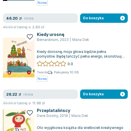
Książki: Psychologia, motywacja
Nauki historyczne - książki
Dan Brown
Nowa
Książki o naukach politycznych dla studentów
Bolesław Prus
Książki do nauk przyrodniczych dla studentów
Clive Cussler
nowa
46.20
zł
Do koszyka
Książki do nauk społecznych dla studentów
Wanda Chotomska
49.00
zł
taniej o
2.80
zł
Książki do nauk ścisłych dla studentów
Józef Ignacy Kraszewski
Kiedy urosnę
Prawo - książki dla studentów
Clive Staples Lewis
Bernardinum
,
2023
|
Maria Dek
Technologia żywności - książki
Martyna Wojciechowska
Kiedy dorosnę, moja głowa będzie pełna
Zarządzanie i marketing - książki
Melissa De la Cruz
pomysłów. Będę tańczyć pełna energii, skonstruuję
Nauka języków obcych - książki
Blanka Lipińska
niezwykłego robota, a może nawet odkryję...
0.0
Podręczniki dla nauczycieli - metodyka
Jaś Kapela
Twarda
Pakujemy 10.08
Repetytoria, testy i materiały pomocnicze
Agatha Christie
Nowa
Witold Gadowski
Jan Pietrzak
nowa
28.22
zł
Do koszyka
Marcin Kowalczyk
39.90
zł
taniej o
11.68
zł
Piotr Zychowicz
Przeplatalińscy
Joanna Jabłczyńska
Dwie Siostry
,
2019
|
Maria Dek
Piotr Kościelny
Oto wyjątkowa książka dla wielbicieli kreatywnego
Jan Piński