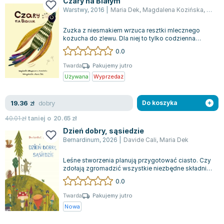
Czary na Białym
Joseph Murphy
Warstwy
,
2016
|
Maria Dek
,
Magdalena Kozińska
,
Mrozi
Jan Sztaudynger
Zuzka z niesmakiem wrzuca resztki mlecznego
Aleksander Puszkin
kożucha do zlewu. Dla niej to tylko codzienna
Oscar Wilde
scena, jednak nie zdaje sobie sprawy, że...
0.0
Małgorzata Ohme
Twarda
Pakujemy jutro
Maddie Ziegler
Używana
Wyprzedaż
Leszek Czarnecki
Joanna Racewicz
dobry
19.36
zł
Do koszyka
Maria Seweryn
40.01
zł
taniej o
20.65
zł
Janina Zającówna
Dzień dobry, sąsiedzie
Eric Helms
Bernardinum
,
2026
|
Davide Cali
,
Maria Dek
Anna Prus (oprac.)
Leśne stworzenia planują przygotować ciasto. Czy
Nela Mała Reporterka
zdołają zgromadzić wszystkie niezbędne składniki,
Agnieszka Maciąg
by upiec smakowitą szarlotkę? K...
0.0
Barbara Wrzesińska
Twarda
Pakujemy jutro
Terry Pratchett
Nowa
Virginia Woolf