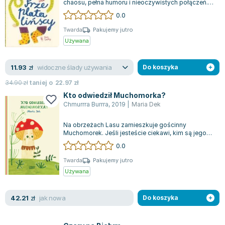
chaosu, pełna humoru i nieoczywistych połączeń.
Zygmunt Freud
Witajcie w świecie Przeplatalińs...
0.0
Agata Passent
Twarda
Pakujemy jutro
Michel Moran
Używana
Maciej Orłoś
Jo Nesbo
widoczne ślady używania
11.93
zł
Do koszyka
Katarzyna Miller
34.90
zł
taniej o
22.97
zł
Antoine de Saint Exupery
Kto odwiedził Muchomorka?
Lew Tołstoj
Chmurrra Burrra
,
2019
|
Maria Dek
Mark Twain
Na obrzeżach Lasu zamieszkuje gościnny
Marcin Meller
Muchomorek. Jeśli jesteście ciekawi, kim są jego
Paulina Młynarska
przyjaciele i jakie tajemnice kryje życie...
0.0
ks. Piotr Pawlukiewicz
Twarda
Pakujemy jutro
Jarosław Sokołowski
Używana
Piotr Latocha
Michael Scott
jak nowa
42.21
zł
Do koszyka
Piotr Semka
Jarosław Iwaszkiewicz