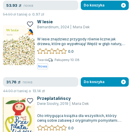
Lorraine Warren
nowa
53.93
zł
Do koszyka
Ajahn Brahm
54.90
zł
taniej o
0.97
zł
Lucinda Riley
W lesie
Jacek Walkiewicz
Bernardinum
,
2024
|
Maria Dek
W lesie znajdziesz przygody równie liczne jak
drzewa, które go wypełniają! Wejdź w głąb natury,
podążając za ścieżkami i odkrywają...
0.0
Twarda
Pakujemy 10.08
Nowa
nowa
31.76
zł
Do koszyka
44.90
zł
taniej o
13.14
zł
Przeplatalińscy
Dwie Siostry
,
2019
|
Maria Dek
Oto intrygująca książka dla wszystkich, którzy
cenią sobie zabawę z oryginalnymi pomysłami.
Przeplatalińscy to sympatyczna i barwn...
0.0