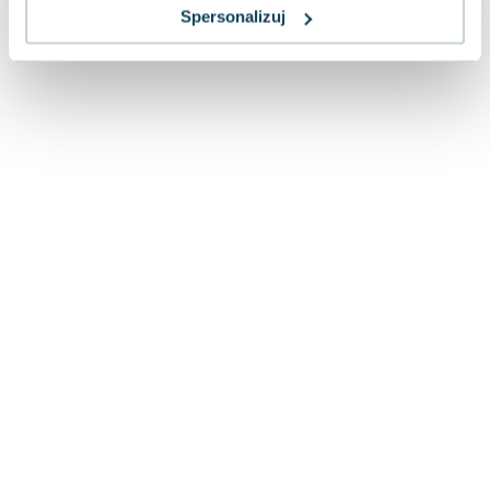
Lorraine Warren
Spersonalizuj
Ajahn Brahm
Lucinda Riley
Jacek Walkiewicz