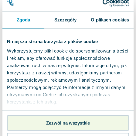
Joseph Murphy
Jan Sztaudynger
Zgoda
Szczegóły
O plikach cookies
Aleksander Puszkin
Oscar Wilde
Małgorzata Ohme
Niniejsza strona korzysta z plików cookie
Maddie Ziegler
Wykorzystujemy pliki cookie do spersonalizowania treści
Leszek Czarnecki
i reklam, aby oferować funkcje społecznościowe i
Joanna Racewicz
analizować ruch w naszej witrynie. Informacje o tym, jak
Maria Seweryn
korzystasz z naszej witryny, udostępniamy partnerom
Janina Zającówna
społecznościowym, reklamowym i analitycznym.
Eric Helms
Partnerzy mogą połączyć te informacje z innymi danymi
Anna Prus (oprac.)
otrzymanymi od Ciebie lub uzyskanymi podczas
Nela Mała Reporterka
korzystania z ich usług.
Agnieszka Maciąg
Barbara Wrzesińska
Terry Pratchett
Zezwól na wszystkie
Virginia Woolf