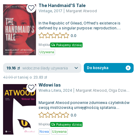
The Handmaid'S Tale
Vintage
,
2017
|
Margaret Atwood
In the Republic of Gilead, Offred's existence is
defined by a singular purpose: reproduction.
Should she stray from this path, her...
0.0
Miękka
Pakujemy dzisiaj
Używana
widoczne ślady używania
19.16
zł
Do koszyka
42.99
zł
taniej o
23.83
zł
Wdowi las
Wielka Litera
,
2024
|
Margaret Atwood
,
Olga Dziedzic
Margaret Atwood ponownie zdumiewa czytelników
swoją mistrzowską umiejętnością splatania
humoru, inteligencji i nieskończonej wyobr...
0.0
Miękka
Pakujemy dzisiaj
Nowa
Używana