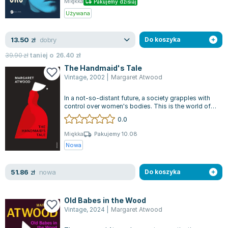
Miękka
Pakujemy dzisiaj
Używana
dobry
13.50
zł
Do koszyka
39.90
zł
taniej o
26.40
zł
The Handmaid's Tale
Vintage
,
2002
|
Margaret Atwood
In a not-so-distant future, a society grapples with
control over women's bodies. This is the world of
the Republic of Gilead, wher...
0.0
Miękka
Pakujemy 10.08
Nowa
nowa
51.86
zł
Do koszyka
Old Babes in the Wood
Vintage
,
2024
|
Margaret Atwood