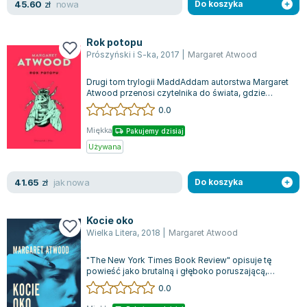
nowa
45.60
zł
Do koszyka
Rok potopu
Prószyński i S-ka
,
2017
|
Margaret Atwood
Drugi tom trylogii MaddAddam autorstwa Margaret
Atwood przenosi czytelnika do świata, gdzie
społeczne normy i ekologiczna równowag...
0.0
Miękka
Pakujemy dzisiaj
Używana
jak nowa
41.65
zł
Do koszyka
Kocie oko
Wielka Litera
,
2018
|
Margaret Atwood
"The New York Times Book Review" opisuje tę
powieść jako brutalną i głęboko poruszającą,
natomiast "Boston Sunday Globe" uznaje ją...
0.0