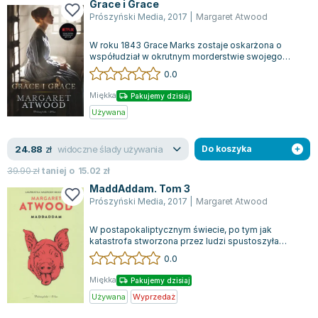
Grace i Grace
Prószyński Media
,
2017
|
Margaret Atwood
W roku 1843 Grace Marks zostaje oskarżona o
współudział w okrutnym morderstwie swojego
pracodawcy oraz jego gospodyni. Skazana na...
0.0
Miękka
Pakujemy dzisiaj
Używana
widoczne ślady używania
24.88
zł
Do koszyka
39.90
zł
taniej o
15.02
zł
MaddAddam. Tom 3
Prószyński Media
,
2017
|
Margaret Atwood
W postapokaliptycznym świecie, po tym jak
katastrofa stworzona przez ludzi spustoszyła
planetę, Toby, jedna z ocalałych, snuje opo...
0.0
Miękka
Pakujemy dzisiaj
Używana
Wyprzedaż