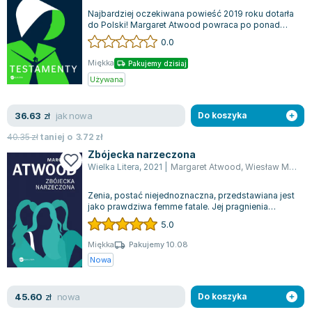
Najbardziej oczekiwana powieść 2019 roku dotarła
do Polski! Margaret Atwood powraca po ponad
trzech dekadach z kontynuacją swojej...
0.0
Miękka
Pakujemy dzisiaj
Używana
jak nowa
36.63
zł
Do koszyka
40.35
zł
taniej o
3.72
zł
Zbójecka narzeczona
Wielka Litera
,
2021
|
Margaret Atwood
,
Wiesław Marcysiak
Zenia, postać niejednoznaczna, przedstawiana jest
jako prawdziwa femme fatale. Jej pragnienia
niszczą wszystko, co stanie jej na d...
5.0
Miękka
Pakujemy 10.08
Nowa
nowa
45.60
zł
Do koszyka