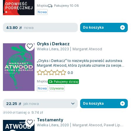
Miękka
Pakujemy 10.08
Nowa
nowa
43.80
zł
Do koszyka
Oryks i Derkacz
Wielka Litera
,
2023
|
Margaret Atwood
„Oryks i Derkacz” to niezwykła powieść autorstwa
Margaret Atwood, która zyskała uznanie za swoje
dogłębne studium przyszłości i sk...
0.0
Miękka
Pakujemy dzisiaj
Nowa
Używana
jak nowa
22.25
zł
Do koszyka
31.99
zł
taniej o
9.74
zł
Testamenty
Wielka Litera
,
2020
|
Margaret Atwood
,
Paweł Lipszyc