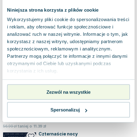
ocalałych bohaterów z "Oryksa i Derkacz...
0.0
Niniejsza strona korzysta z plików cookie
Miękka
Pakujemy 10.08
Wykorzystujemy pliki cookie do spersonalizowania treści
Nowa
i reklam, aby oferować funkcje społecznościowe i
analizować ruch w naszej witrynie. Informacje o tym, jak
nowa
38.42
zł
Do koszyka
korzystasz z naszej witryny, udostępniamy partnerom
49.99
zł
taniej o
11.57
zł
społecznościowym, reklamowym i analitycznym.
Testamenty
Partnerzy mogą połączyć te informacje z innymi danymi
Wielka Litera
,
2026
|
Margaret Atwood
otrzymanymi od Ciebie lub uzyskanymi podczas
korzystania z ich usług.
Powieść "Testamenty" autorstwa Margaret Atwood,
będąca najbardziej oczekiwaną książką 2019 roku,
przedstawia kontynuację losów świ...
0.0
Zezwól na wszystkie
Miękka
Pakujemy 10.08
Nowa
Spersonalizuj
nowa
45.60
zł
Do koszyka
56.99
zł
taniej o
11.39
zł
Czternaście nocy