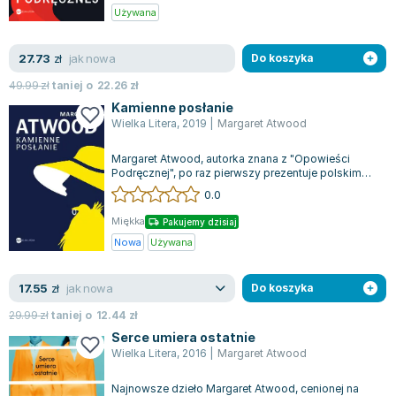
Joseph Murphy
Używana
Jan Sztaudynger
jak nowa
27.73
Aleksander Puszkin
zł
Do koszyka
Oscar Wilde
49.99
zł
taniej o
22.26
zł
Małgorzata Ohme
Kamienne posłanie
Wielka Litera
,
2019
|
Margaret Atwood
Maddie Ziegler
Leszek Czarnecki
Margaret Atwood, autorka znana z "Opowieści
Joanna Racewicz
Podręcznej", po raz pierwszy prezentuje polskim
czytelnikom zbiór przewrotnych opowiad...
0.0
Maria Seweryn
Janina Zającówna
Miękka
Pakujemy dzisiaj
Eric Helms
Nowa
Używana
Anna Prus (oprac.)
jak nowa
17.55
Nela Mała Reporterka
zł
Do koszyka
Agnieszka Maciąg
29.99
zł
taniej o
12.44
zł
Barbara Wrzesińska
Serce umiera ostatnie
Wielka Litera
,
2016
|
Margaret Atwood
Terry Pratchett
Virginia Woolf
Najnowsze dzieło Margaret Atwood, cenionej na