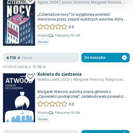
Agora
,
2024
|
praca zbiorowa
,
Margaret Atwood
,
Dougl
„Czternaście nocy” to wyjątkowa powieść
stworzona przez zespół wybitnych autorów, którym
przewodzą Margaret Atwood i Douglas Prest...
0.0
Miękka
Pakujemy 10.08
Nowa
nowa
47.13
zł
Do koszyka
59.99
zł
taniej o
12.86
zł
Kobieta do zjedzenia
Wielka Litera
,
2022
|
Margaret Atwood
,
Małgorzata Staflej
Margaret Atwood, autorka znana głównie z
„Opowieści podręcznej”, zadebiutowała powieścią,
która zyskała uznanie krytyków i czyteln...
0.0
Miękka
Pakujemy 10.08
Nowa