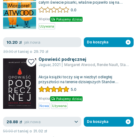
Lorraine Warren
całym świecie pisarki, właśnie pojawiło się na
polskim rynku. Książka przedstawia lo...
0.0
Ajahn Brahm
Lucinda Riley
Miękka
Pakujemy dzisiaj
Jacek Walkiewicz
Używana
jak nowa
10.20
zł
Do koszyka
39.90
zł
taniej o
29.70
zł
Opowieść podręcznej
Jaguar
,
2021
|
Margaret Atwood
,
Renée Nault
,
Stanisław Kroszcyński
Akcja książki toczy się w niezbyt odległej
przyszłości na terenie dzisiejszych Stanów
Zjednoczonych, gdzie powstało państwo o nazw...
5.0
Miękka
Pakujemy dzisiaj
Nowa
Używana
jak nowa
28.88
zł
Do koszyka
59.90
zł
taniej o
31.02
zł