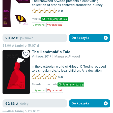
The renowned Atwood presents a captivating
collection of stories centered around the journey of
a married couple, examining both t...
0.0
Miękka
Pakujemy dzisiaj
Używana
Wyprzedaż
jak nowa
23.92
zł
Do koszyka
38.99
zł
taniej o
15.07
zł
The Handmaid's Tale
Vintage
,
2017
|
Margaret Atwood
In the dystopian world of Gilead, Offred is reduced
to a singular role: to bear children. Any deviation
from her assigned duty cou...
0.0
Twarda z obwolutą
Pakujemy dzisiaj
Używana
Wyprzedaż
dobry
62.83
zł
Do koszyka
83.48
zł
taniej o
20.65
zł