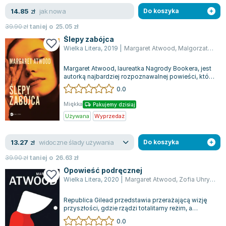
jak nowa
14.85
zł
Do koszyka
39.90
zł
taniej o
25.05
zł
Ślepy zabójca
Wielka Litera
,
2019
|
Margaret Atwood
,
Malgorzata Hesko-Kołodzińska
Margaret Atwood, laureatka Nagrody Bookera, jest
autorką najbardziej rozpoznawalnej powieści, którą
narratorka, Iris Chase, będąca...
0.0
Miękka
Pakujemy dzisiaj
Używana
Wyprzedaż
widoczne ślady używania
13.27
zł
Do koszyka
39.90
zł
taniej o
26.63
zł
Opowieść podręcznej
Wielka Litera
,
2020
|
Margaret Atwood
,
Zofia Uhrynowska-Hanasz
Republica Gilead przedstawia przerażającą wizję
przyszłości, gdzie rządzi totalitarny reżim, a
drakońskie zasady stają się normą....
0.0