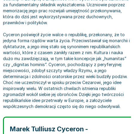
Książki: Prawo konstytucyjne
Książki: Film, muzyka, teatr
Książki dla dzieci 3-5 lat
Książki: Zdrowie
Dean Koontz
za fundamentalny składnik wykształcenia. Uczniowie poprzez
memorizację jego prac rozwijali umiejętność przekonywania,
Książki: Prawo międzynarodowe
Książki: Historia sztuki
Książki: bajki dla dzieci 3-5 lat
Kuchnia i diety - książki
Andrzej Sapkowski
która do dziś jest wykorzystywana przez duchownych,
Książki: Prawo - orzecznictwo
Książki o architekturze
Kolorowanki i książki do naklejania 3-5 lat
Autorskie książki kucharskie
Stephenie Meyer
prawników i polityków.
Książki: Prawo pracy
Książki: Sztuka użytkowa
Książki do nauki języków obcych 3-5 lat
Ciasta, desery, wypieki - książki
Robert Ludlum
Cyceron poświęcił życie walce o republikę, przekonany, że to
Książki: Prawo Unii Europejskiej
Książki: Sztuki wizualne
Książki do nauki pisania i liczenia 3-5 lat
Diety, zdrowe żywienie - książki
Maria Czubaszek
jedyna forma rządów warta życia. Przeciwstawiał się monarchii i
Teksty aktów prawnych
Inne
Książki grające, z puzzlami i magnesami 3-5 lat
Książki kucharskie
Nora Roberts
dyktaturze, a jego imię stało się synonimem republikańskich
Książki medyczne i naukowe
Kreatywne i aktywizujące książki dla dzieci 3-5 lat
Kuchnia polska - książki
Mario Vargas Llosa
wartości, które z czasem zanikły razem z nim. Kultura i nauka
Chemia - książki
Poznawanie świata dla dzieci 3-5 lat - książki
Napoje - książki
Katarzyna Grochola
dużo mu zawdzięczają, w tym takie koncepcje jak „humanitas”
czy „dignitas hominis”. Cyceron, pochodzący z peryferyjnej
Książki o fizyce i astronomii
Książki o zainteresowaniach dla dzieci 3-5 lat
Książki: Poradniki
Ewa Nowak
miejscowości, zdobył szczyty władzy Rzymu, a jego
Geografia - książki
Książki dla dzieci 6-8 lat
Inne
Robin Cook
determinacja i zdolności oratorskie przez wieki budziły podziw.
Inne
Książki do nauki czytania 6-8 lat
Książki: Dom, ogród - poradniki
Carlos Ruiz Zafon
Choć nie uczestniczył w spisku przeciw Cezarowi, jego idee
inspirowały wielu. W ostatnich chwilach istnienia republiki
Książki do matematyki
Książki do nauki języków obcych 6-8 lat
Książki: Hobby - poradniki
Konrad Gaca
zgromadził wokół siebie jej obrońców. Dzięki jego twórczości
Książki medyczne
Książki do nauki pisania i liczenia 6-8 lat
Książki: Moda, uroda, savoir vivre - poradniki
Jerzy Zięba
republikańskie idee przetrwały w Europie, a założyciele
Książki do nauk przyrodniczych
Kreatywne i aktywizujące książki dla dzieci 6-8 lat
Książki pamiątkowe
Jodi Picoult
współczesnych demokracji często się do niego odwoływali.
Technika, inżynieria, technologia - książki, podręczniki -
Literatura dla dzieci 6-8 lat
Pozostałe książki
Dorota Terakowska
nauki ścisłe
Poznawanie świata dla dzieci 6-8 lat - książki
Abbi Glines
Marek Tulliusz Cyceron -
Książki do nauk społecznych i humanistycznych
Książki o zainteresowaniach dla dzieci 6-8 lat
Alfred Szklarski