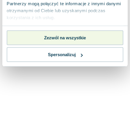
Lorraine Warren
Partnerzy mogą połączyć te informacje z innymi danymi
Ajahn Brahm
otrzymanymi od Ciebie lub uzyskanymi podczas
korzystania z ich usług.
Lucinda Riley
Jacek Walkiewicz
Zezwól na wszystkie
Spersonalizuj