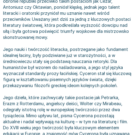
obronie republiki przeciwko takim postaciom jak Cezar,
Bajki wiersze
Książki: finanse, księgowość, bankowość
Książki: pamiętniki, dzienniki i listy
Liceum i technikum
Książki o sportowcach
Julian Tuwim
Antoniusz czy Oktawian, poniósł klęskę, jednak jego talent
literacki i oratorski przyniósł mu uznanie nawet wśród
Do kolorowania i naklejania
Książki o gospodarce
Wywiady, wspomnienia - książki
Podręczniki do 1 klasy liceum i technikum
Książki: Turystyka i podróże
Bracia Grimm
przeciwników. Uważany jest dziś za jedną z kluczowych postaci
Kontrastowe obrazki
Inne
Komiksy
Podręczniki do 2 klasy liceum i technikum
Albumy krajoznawcze
Stephen King
literatury światowej, która podkreślała wyższość dowcipu nad
Kreatywne / Aktywizujące
Książki o marketingu
Komiksy dla dorosłych
Podręczniki do 3 klasy liceum i technikum
Albumy krajoznawcze - Polska
Tanya Valko
siłą i była gotowa poświęcić triumfy wojskowe dla mistrzowsko
Poznawanie świata
Książki o zarządzaniu
Komiksy dla dzieci
Podręczniki do klasy 4 liceum i technikum
Albumy krajoznawcze - Świat
Lauren Kate
skonstruowanej mowy.
Podręczniki szkolne
Historia - książki
Komiksy dla młodzieży
Podręczniki do szkoły zawodowej
Atlasy
Jan Brzechwa
Jego nauki i twórczość literacka, postrzegane jako fundament
Edukacja przedszkolna
Archeologia - książki
Komiksy obcojęzyczne
Podręczniki do 1 klasy szkoły zawodowej
Atlasy - Polska
E. L. James
idealnej łaciny, były podziwiane już w starożytności, a w
Liceum, Technikum
Historia Polski - książki
Fantastyka, horror - książki
Podręczniki do 2 klasy szkoły zawodowej
Atlasy - świat
Virginia C. Andrews
średniowieczu stały się podstawą nauczania retoryki. Dla
humanistów był wzorem do naśladowania, a jego styl języka
Szkoła podstawowa
Historia świata - książki
Książki fantasy
Podręczniki do 3 klasy szkoły zawodowej
Globusy
Waldemar Łysiak
wyznaczał standardy prozy łacińskiej. Cyceron stał się kluczową
Szkoły wyższe
II Wojna Światowa - książki
Książki horrory
Książki dla dzieci
Mapy
Monika Szwaja
figurą w kształtowaniu pisemnych języków świata, dzięki
Szkoła zawodowa
Książki militarne
Science Fiction - książki
Książki dla dzieci do 2 lat
Mapy - Polska
Camilla Läckberg
przekazywaniu filozofii greckiej ideom kolejnych pokoleń.
Książki: Prawo
Książki kryminały
Książki: bajki dla dzieci do 2 lat
Mapy - Świat
Jan Kochanowski
Jego dzieła, które zachwycały takie postacie jak Petrarka,
Inne
Książki z poezją, aforyzmami i dramaty
Do kąpieli i zabawy
Przewodniki turystyczne
Henning Mankell
Erazm z Rotterdamu, angielscy deiści, Wolter czy Mirabeau,
Książki: Prawo administracyjne
Książki dramaty
Kolorowanki i książki do naklejania do 2 lat
Przewodniki turystyczne - Polska
Beata Pawlikowska
odegrały istotną rolę w europejskiej twórczości przez dwa
Książki: Prawo cywilne
Książki humorystyczne i aforyzmy
Książki grające, z puzzlami i magnesami do 2 lat
Przewodniki turystyczne - Świat
L.J. Smith
tysiąclecia. Mimo upływu lat, pisma Cycerona pozostają
aktualne i nadal wpływają na kulturę – w tym na literaturę i film.
Książki: Prawo finansowe
Tomiki poezji
Obrazki kontrastowe dla niemowląt
Książki: Zdrowie, rodzina, związki
Diana Palmer
Do XVIII wieku jego twórczość była kluczowym elementem
Książki: Prawo karne
Książki o sztuce
Poznawanie świata dla dzieci do 2 lat - książki
Książki: Rodzina, związki
Bear Grylls
edukacji w Europie, a znajomość mów Cycerona była uznawana