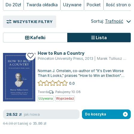
Książki: Psychologia, motywacja
Nauki historyczne - książki
Dan Brown
Do 20zł
Twarda okładka
Używane
Pocket
Ilość stron o
Książki o naukach politycznych dla studentów
Bolesław Prus
Książki do nauk przyrodniczych dla studentów
Clive Cussler
Sortuj:
Trafność
WSZYSTKIE FILTRY
Książki do nauk społecznych dla studentów
Wanda Chotomska
Książki do nauk ścisłych dla studentów
Józef Ignacy Kraszewski
Kafelki
Lista
Prawo - książki dla studentów
Clive Staples Lewis
Technologia żywności - książki
Martyna Wojciechowska
How to Run a Country
Zarządzanie i marketing - książki
Melissa De la Cruz
Princeton University Press
,
2013
|
Marek Tulliusz Cyceron
Nauka języków obcych - książki
Blanka Lipińska
Podręczniki dla nauczycieli - metodyka
Jaś Kapela
Norman J. Ornstein, co-author of "It's Even Worse
Than It Looks," praises "How to Win an Election"
Repetytoria, testy i materiały pomocnicze
Agatha Christie
and finds "How to Run a Country...
0.0
Witold Gadowski
Twarda
Pakujemy 10.08
Jan Pietrzak
Używana
Wyprzedaż
Marcin Kowalczyk
Piotr Zychowicz
jak nowa
28.52
zł
Do koszyka
Joanna Jabłczyńska
64.38
zł
taniej o
35.86
zł
Piotr Kościelny
Jan Piński