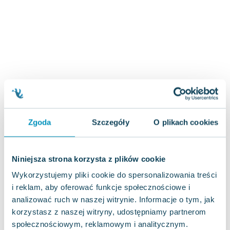
Joseph Murphy
Jan Sztaudynger
Aleksander Puszkin
Oscar Wilde
Małgorzata Ohme
Maddie Ziegler
Leszek Czarnecki
Joanna Racewicz
Maria Seweryn
Zgoda
Szczegóły
O plikach cookies
Janina Zającówna
Eric Helms
Anna Prus (oprac.)
Niniejsza strona korzysta z plików cookie
Nela Mała Reporterka
Wykorzystujemy pliki cookie do spersonalizowania treści
Agnieszka Maciąg
i reklam, aby oferować funkcje społecznościowe i
Barbara Wrzesińska
analizować ruch w naszej witrynie. Informacje o tym, jak
Terry Pratchett
korzystasz z naszej witryny, udostępniamy partnerom
Virginia Woolf
społecznościowym, reklamowym i analitycznym.