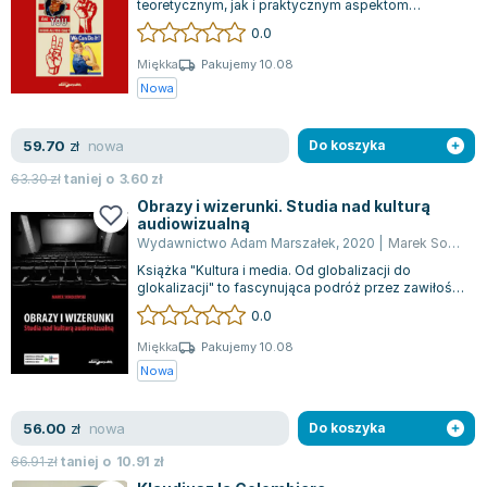
teoretycznym, jak i praktycznym aspektom
Zygmunt Freud
propagandy, jednocześnie ilustrując, w kt...
0.0
Agata Passent
Miękka
Pakujemy 10.08
Michel Moran
Nowa
Maciej Orłoś
Jo Nesbo
nowa
59.70
zł
Do koszyka
Katarzyna Miller
63.30
zł
taniej o
3.60
zł
Antoine de Saint Exupery
Obrazy i wizerunki. Studia nad kulturą
Lew Tołstoj
audiowizualną
Wydawnictwo Adam Marszałek
,
2020
|
Marek Sokołowski
Mark Twain
Książka "Kultura i media. Od globalizacji do
Marcin Meller
glokalizacji" to fascynująca podróż przez zawiłość
Paulina Młynarska
współczesnych mediów i kształtowan...
0.0
ks. Piotr Pawlukiewicz
Miękka
Pakujemy 10.08
Jarosław Sokołowski
Nowa
Piotr Latocha
Michael Scott
nowa
56.00
zł
Do koszyka
Piotr Semka
66.91
zł
taniej o
10.91
zł
Jarosław Iwaszkiewicz