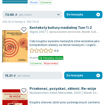
Książki: Psychologia, motywacja
Nauki historyczne - książki
Dan Brown
Nowa
Używana
Książki o naukach politycznych dla studentów
Bolesław Prus
Książki do nauk przyrodniczych dla studentów
Clive Cussler
jak nowa
72.60
zł
Do koszyka
Książki do nauk społecznych dla studentów
Wanda Chotomska
225.32
zł
taniej o
152.72
zł
Książki do nauk ścisłych dla studentów
Józef Ignacy Kraszewski
Konteksty kultury medialnej Tom 1 i 2
Prawo - książki dla studentów
Clive Staples Lewis
Algraf
,
2007
|
opracowanie zbiorowe
,
Marek Sokołowski
Technologia żywności - książki
Martyna Wojciechowska
Cała książka wywiera niezwykle silne wrażenie jako
Zarządzanie i marketing - książki
Melissa De la Cruz
kompendium wiedzy na temat świeżych i często
Nauka języków obcych - książki
Blanka Lipińska
mało zbadanych zjawisk.
0.0
Podręczniki dla nauczycieli - metodyka
Jaś Kapela
Miękka
Pakujemy dzisiaj
Repetytoria, testy i materiały pomocnicze
Agatha Christie
Używana
Wyprzedaż
Witold Gadowski
Jan Pietrzak
jak nowa
15.21
zł
Do koszyka
Marcin Kowalczyk
Piotr Zychowicz
Przekonać, pozyskać, skłonić. Re-wizje
Joanna Jabłczyńska
Wydawnictwo Adam Marszałek
,
2020
|
Marek Sokołowski
Piotr Kościelny
Książka stanowi zbiór prac poświęconych zarówno
Jan Piński