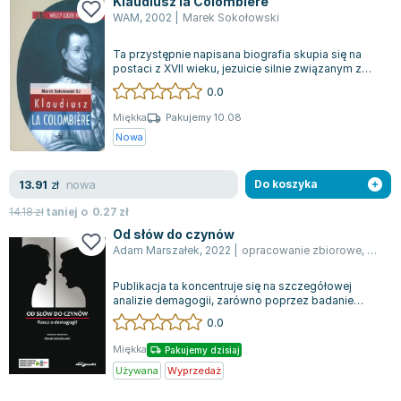
Klaudiusz la Colombiere
Joseph Murphy
WAM
,
2002
|
Marek Sokołowski
Jan Sztaudynger
Ta przystępnie napisana biografia skupia się na
Aleksander Puszkin
postaci z XVII wieku, jezuicie silnie związanym z
Oscar Wilde
kultem Najświętszego Serca Jezus...
0.0
Małgorzata Ohme
Miękka
Pakujemy 10.08
Maddie Ziegler
Nowa
Leszek Czarnecki
Joanna Racewicz
nowa
13.91
zł
Do koszyka
Maria Seweryn
14.18
zł
taniej o
0.27
zł
Janina Zającówna
Od słów do czynów
Eric Helms
Adam Marszałek
,
2022
|
opracowanie zbiorowe
,
praca
Anna Prus (oprac.)
Publikacja ta koncentruje się na szczegółowej
Nela Mała Reporterka
analizie demagogii, zarówno poprzez badanie
Agnieszka Maciąg
powszechnych mechanizmów, jak i współcze...
0.0
Barbara Wrzesińska
Miękka
Pakujemy dzisiaj
Terry Pratchett
Używana
Wyprzedaż
Virginia Woolf