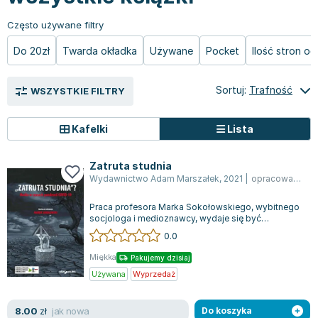
Książki: Prawo konstytucyjne
Książki: Film, muzyka, teatr
Książki dla dzieci 3-5 lat
Książki: Zdrowie
Dean Koontz
Często używane filtry
Książki: Prawo międzynarodowe
Książki: Historia sztuki
Książki: bajki dla dzieci 3-5 lat
Kuchnia i diety - książki
Andrzej Sapkowski
Książki: Prawo - orzecznictwo
Książki o architekturze
Kolorowanki i książki do naklejania 3-5 lat
Autorskie książki kucharskie
Stephenie Meyer
Do 20zł
Twarda okładka
Używane
Pocket
Ilość stron o
Książki: Prawo pracy
Książki: Sztuka użytkowa
Książki do nauki języków obcych 3-5 lat
Ciasta, desery, wypieki - książki
Robert Ludlum
Książki: Prawo Unii Europejskiej
Książki: Sztuki wizualne
Książki do nauki pisania i liczenia 3-5 lat
Diety, zdrowe żywienie - książki
Maria Czubaszek
Sortuj:
Trafność
WSZYSTKIE FILTRY
Teksty aktów prawnych
Inne
Książki grające, z puzzlami i magnesami 3-5 lat
Książki kucharskie
Nora Roberts
Książki medyczne i naukowe
Kreatywne i aktywizujące książki dla dzieci 3-5 lat
Kuchnia polska - książki
Mario Vargas Llosa
Kafelki
Lista
Chemia - książki
Poznawanie świata dla dzieci 3-5 lat - książki
Napoje - książki
Katarzyna Grochola
Książki o fizyce i astronomii
Książki o zainteresowaniach dla dzieci 3-5 lat
Książki: Poradniki
Ewa Nowak
Zatruta studnia
Geografia - książki
Książki dla dzieci 6-8 lat
Inne
Robin Cook
Wydawnictwo Adam Marszałek
,
2021
|
opracowanie zbiorowe
Inne
Książki do nauki czytania 6-8 lat
Książki: Dom, ogród - poradniki
Carlos Ruiz Zafon
Praca profesora Marka Sokołowskiego, wybitnego
Książki do matematyki
Książki do nauki języków obcych 6-8 lat
Książki: Hobby - poradniki
Konrad Gaca
socjologa i medioznawcy, wydaje się być
Książki medyczne
Książki do nauki pisania i liczenia 6-8 lat
Książki: Moda, uroda, savoir vivre - poradniki
Jerzy Zięba
monumentalnym przedsięwzięciem, które w odw...
0.0
Książki do nauk przyrodniczych
Kreatywne i aktywizujące książki dla dzieci 6-8 lat
Książki pamiątkowe
Jodi Picoult
Miękka
Pakujemy dzisiaj
Technika, inżynieria, technologia - książki, podręczniki -
Literatura dla dzieci 6-8 lat
Pozostałe książki
Dorota Terakowska
Używana
Wyprzedaż
nauki ścisłe
Poznawanie świata dla dzieci 6-8 lat - książki
Abbi Glines
Książki do nauk społecznych i humanistycznych
Książki o zainteresowaniach dla dzieci 6-8 lat
Alfred Szklarski
jak nowa
8.00
zł
Do koszyka