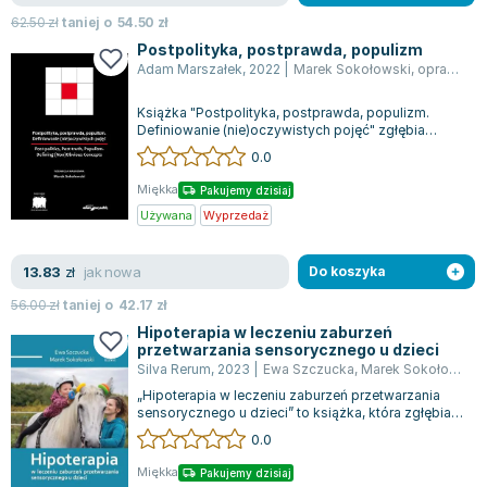
Filologia - książki
Książki dla dzieci 9-12 lat
Stefan Żeromski
62.50
zł
taniej o
54.50
zł
Książki filozoficzne
Książki edukacyjne dla dzieci 9-12 lat
Henryk Sienkiewicz
Postpolityka, postprawda, populizm
Inne
Literatura dla dzieci 9-12 lat
Juliusz Słowacki
Adam Marszałek
,
2022
|
Marek Sokołowski
,
opracowanie zbiorowe
Kulturoznawstwo, antropologia - książki
Poznawanie świata dla dzieci 9-12 lat - książki
Jacek Piekara
Książka "Postpolityka, postprawda, populizm.
Książki o naukach politycznych
Książki o zainteresowaniach dla dzieci 9-12 lat
Meg Cabot
Definiowanie (nie)oczywistych pojęć" zgłębia
Książki pedagogiczne
Książki dla młodzieży
James Rollins
współczesne terminy, które zyskały na zn...
0.0
Psychologia - książki
Literatura dla młodzieży
Maria Konopnicka
Miękka
Pakujemy dzisiaj
Socjologia - książki
Literatura popularno-naukowa
Paulo Coelho
Używana
Wyprzedaż
Książki: Religie i wyznania
Społeczeństwo i rozwój osobisty - książki
Rick Riordan
Inne
Lektury i pomoce szkolne
John Flanagan
jak nowa
13.83
zł
Do koszyka
Książki: Buddyzm
Lektury do gimnazjów i szkół średnich
Graham Masterton
56.00
zł
taniej o
42.17
zł
Książki: Chrześcijaństwo
Lektury do szkoły podstawowej
Astrid Lindgren
Hipoterapia w leczeniu zaburzeń
Książki: Islam
Szkoły wyższe - książki
Anna Ficner-Ogonowska
przetwarzania sensorycznego u dzieci
Silva Rerum
,
2023
|
Ewa Szczucka
,
Marek Sokołowski
,
Książki: Judaizm
Bibliotekoznawstwo - książki
Federico Moccia
„Hipoterapia w leczeniu zaburzeń przetwarzania
Książki: Rozwój osobisty
Książki o ekonomii i finansach - szkoły wyższe
Harlan Coben
sensorycznego u dzieci” to książka, która zgłębia
Inne
Książki do filologii - szkoły wyższe
Katarzyna Michalak
zastosowanie hipoterapii jako sku...
0.0
Książki: Kariera i sukces
Książki medyczne dla studentów
Daniel Defoe
Miękka
Pakujemy dzisiaj