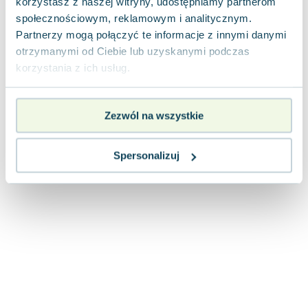
korzystasz z naszej witryny, udostępniamy partnerom
Joseph Murphy
społecznościowym, reklamowym i analitycznym.
Jan Sztaudynger
Partnerzy mogą połączyć te informacje z innymi danymi
Aleksander Puszkin
otrzymanymi od Ciebie lub uzyskanymi podczas
Oscar Wilde
korzystania z ich usług.
Małgorzata Ohme
Maddie Ziegler
Zezwól na wszystkie
Leszek Czarnecki
Joanna Racewicz
Maria Seweryn
Spersonalizuj
Janina Zającówna
Eric Helms
Anna Prus (oprac.)
Nela Mała Reporterka
Agnieszka Maciąg
Barbara Wrzesińska
Terry Pratchett
Virginia Woolf