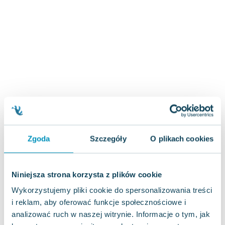
Zygmunt Freud
Agata Passent
Michel Moran
Maciej Orłoś
Jo Nesbo
Katarzyna Miller
Antoine de Saint Exupery
Lew Tołstoj
Mark Twain
Marcin Meller
Zgoda
Szczegóły
O plikach cookies
Paulina Młynarska
ks. Piotr Pawlukiewicz
Jarosław Sokołowski
Niniejsza strona korzysta z plików cookie
Piotr Latocha
Wykorzystujemy pliki cookie do spersonalizowania treści
Michael Scott
i reklam, aby oferować funkcje społecznościowe i
Piotr Semka
analizować ruch w naszej witrynie. Informacje o tym, jak
Jarosław Iwaszkiewicz