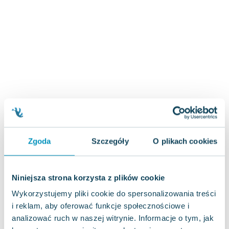
Zygmunt Freud
Agata Passent
Michel Moran
Maciej Orłoś
Jo Nesbo
Katarzyna Miller
Antoine de Saint Exupery
Lew Tołstoj
Mark Twain
Marcin Meller
Zgoda
Szczegóły
O plikach cookies
Paulina Młynarska
ks. Piotr Pawlukiewicz
Jarosław Sokołowski
Niniejsza strona korzysta z plików cookie
Piotr Latocha
Wykorzystujemy pliki cookie do spersonalizowania treści
Michael Scott
i reklam, aby oferować funkcje społecznościowe i
Piotr Semka
analizować ruch w naszej witrynie. Informacje o tym, jak
Jarosław Iwaszkiewicz