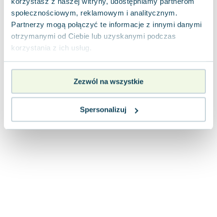
korzystasz z naszej witryny, udostępniamy partnerom
Joseph Murphy
społecznościowym, reklamowym i analitycznym.
Jan Sztaudynger
Partnerzy mogą połączyć te informacje z innymi danymi
Aleksander Puszkin
otrzymanymi od Ciebie lub uzyskanymi podczas
Oscar Wilde
korzystania z ich usług.
Małgorzata Ohme
Maddie Ziegler
Zezwól na wszystkie
Leszek Czarnecki
Joanna Racewicz
Maria Seweryn
Spersonalizuj
Janina Zającówna
Eric Helms
Anna Prus (oprac.)
Nela Mała Reporterka
Agnieszka Maciąg
Barbara Wrzesińska
Terry Pratchett
Virginia Woolf