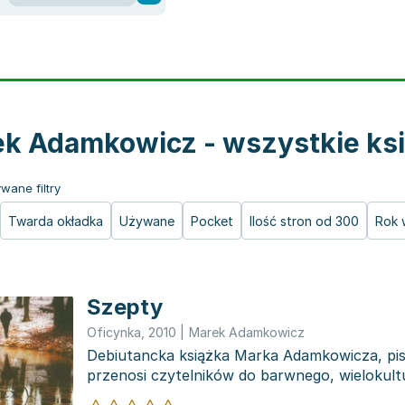
k Adamkowicz - wszystkie ksi
wane filtry
Twarda okładka
Używane
Pocket
Ilość stron od 300
Rok 
Szepty
Oficynka
,
2010
|
Marek Adamkowicz
Debiutancka książka Marka Adamkowicza, pis
przenosi czytelników do barwnego, wieloku
oraz jego oko...