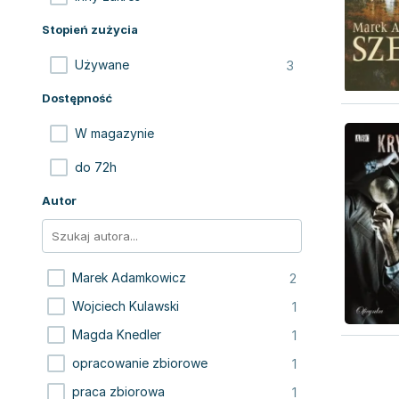
Stopień zużycia
3
Używane
Dostępność
W magazynie
do 72h
Autor
2
Marek Adamkowicz
1
Wojciech Kulawski
1
Mag­da­ Knedler
1
opracowanie zbiorowe
1
praca zbiorowa