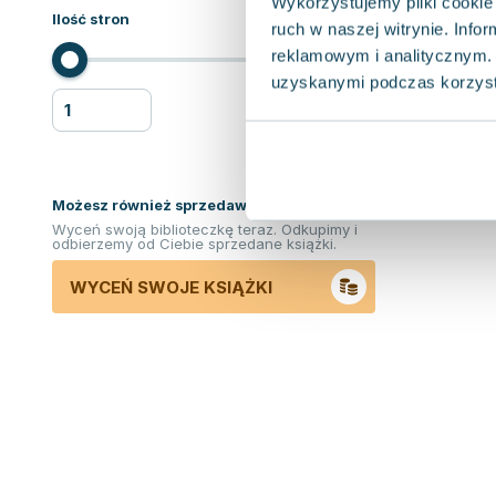
Wykorzystujemy pliki cookie 
Ilość stron
ruch w naszej witrynie. Inf
reklamowym i analitycznym. 
uzyskanymi podczas korzysta
Możesz również sprzedawać ksiązki!
Wyceń swoją biblioteczkę teraz. Odkupimy i
odbierzemy od Ciebie sprzedane książki.
WYCEŃ SWOJE KSIĄŻKI