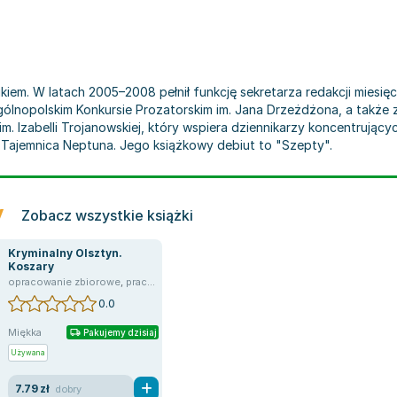
kiem. W latach 2005–2008 pełnił funkcję sekretarza redakcji miesię
gólnopolskim Konkursie Prozatorskim im. Jana Drzeżdżona, a także 
 Izabelli Trojanowskiej, który wspiera dziennikarzy koncentrującyc
ń Tajemnica Neptuna. Jego książkowy debiut to "Szepty".
y
Zobacz wszystkie książki
Kryminalny Olsztyn.
Koszary
opracowanie zbiorowe
,
praca zbiorowa
,
Marek Adamkowicz
,
Magdalena Maria 
0.0
Miękka
Pakujemy dzisiaj
Używana
7.79 zł
dobry