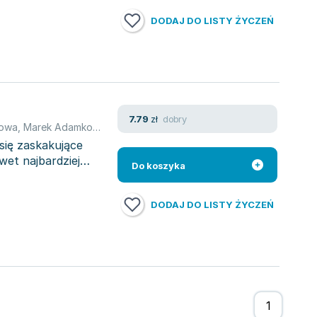
DODAJ DO LISTY ŻYCZEŃ
dobry
7.79
zł
rowa
,
Marek Adamkowicz
,
Magdalena Maria Bukowiecka
,
Mag­da­ Kne
 się zaskakujące
wet najbardziej
Do koszyka
DODAJ DO LISTY ŻYCZEŃ