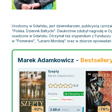
Urodzony w Gdańsku, jest dziennikarzem, publicystą i prozai
"Polska. Dziennik Bałtycki". Dwukrotnie zdobył nagrodę w O
osadzone w Gdańsku. Otrzymał też stypendium z Funduszu im.
w "Pomeranii", "Latarni Morskiej" oraz w zbiorze opowiada
Marek Adamkowicz -
Bestseller
Szepty
Marek Adamkowicz
0.0
Miękka
Pakujemy dzisiaj
Używana
Wyprzedaż
-92%
-76%
2.88 zł
dobry