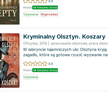
0.0
Miękka
Pakujemy dzisiaj
Używana
Wyprzedaż
Kryminalny Olsztyn. Koszary
Oficynka
,
2014
|
opracowanie zbiorowe
,
praca zbio
W labiryncie tajemniczych ulic Olsztyna kryją
zagadki, które są gotowe rzucić wyzwanie na
doświadcz...
0.0
Miękka
Pakujemy dzisiaj
Używana