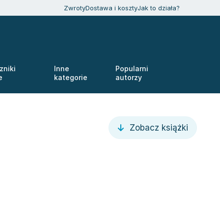
Zwroty
Dostawa i koszty
Jak to działa?
zniki
Inne
Popularni
e
kategorie
autorzy
Zobacz książki