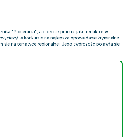
cznika "Pomerania", a obecnie pracuje jako redaktor w
zwyciężył w konkursie na najlepsze opowiadanie kryminalne
h się na tematyce regionalnej. Jego twórczość pojawiła się
Bukowiecka
,
Mag­da­ Knedler
,
Wiktoria Korzeniewska
,
Wojciech Kulawski
,
Piotr Miel