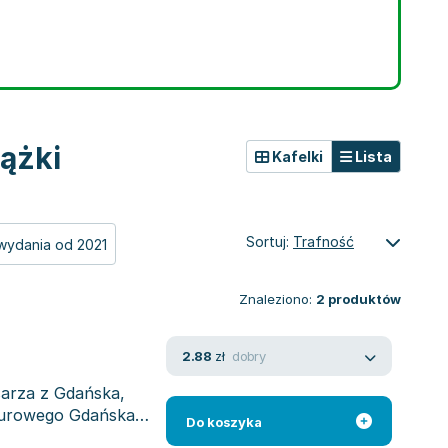
ążki
Kafelki
Lista
Sortuj:
Trafność
wydania od 2021
Znaleziono:
2
produktów
dobry
2.88
zł
arza z Gdańska,
lturowego Gdańska
Do koszyka