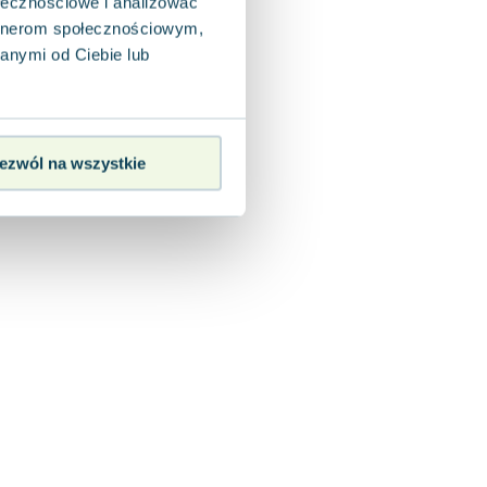
ołecznościowe i analizować
artnerom społecznościowym,
anymi od Ciebie lub
ezwól na wszystkie