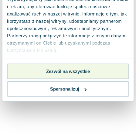
Joseph Murphy
i reklam, aby oferować funkcje społecznościowe i
Jan Sztaudynger
analizować ruch w naszej witrynie. Informacje o tym, jak
Aleksander Puszkin
korzystasz z naszej witryny, udostępniamy partnerom
Oscar Wilde
społecznościowym, reklamowym i analitycznym.
Partnerzy mogą połączyć te informacje z innymi danymi
Małgorzata Ohme
otrzymanymi od Ciebie lub uzyskanymi podczas
Maddie Ziegler
korzystania z ich usług.
Leszek Czarnecki
Joanna Racewicz
Maria Seweryn
Zezwól na wszystkie
Janina Zającówna
Eric Helms
Spersonalizuj
Anna Prus (oprac.)
Nela Mała Reporterka
Agnieszka Maciąg
Barbara Wrzesińska
Terry Pratchett
Virginia Woolf