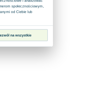
ołecznościowe i analizować
artnerom społecznościowym,
anymi od Ciebie lub
ezwól na wszystkie