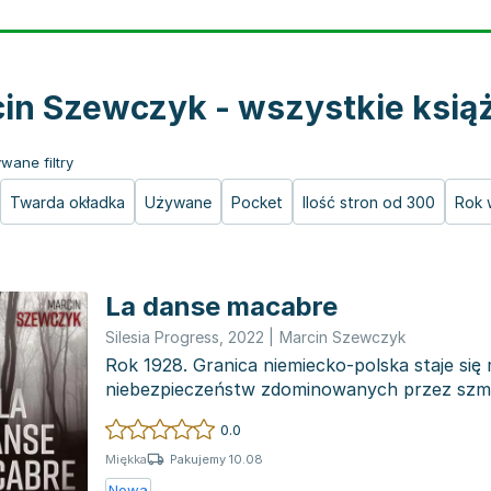
in Szewczyk - wszystkie ksią
wane filtry
Twarda okładka
Używane
Pocket
Ilość stron od 300
Rok 
La danse macabre
Silesia Progress
,
2022
|
Marcin Szewczyk
Rok 1928. Granica niemiecko-polska staje się
niebezpieczeństw zdominowanych przez szmug
zbrodnie....
0.0
Pakujemy 10.08
Miękka
Nowa