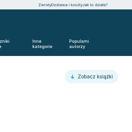
Zwroty
Dostawa i koszty
Jak to działa?
zniki
Inne
Popularni
e
kategorie
autorzy
Zobacz książki