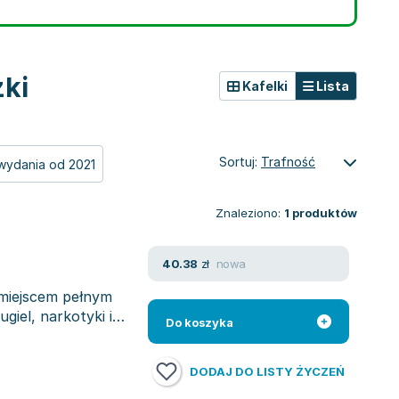
żki
Kafelki
Lista
Sortuj:
Trafność
wydania od 2021
Znaleziono:
1
produktów
nowa
40.38
zł
 miejscem pełnym
iel, narkotyki i
Do koszyka
DODAJ DO LISTY ŻYCZEŃ