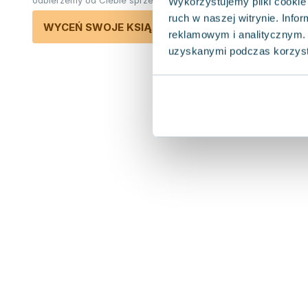
odbierzemy od Ciebie sprzedane książki.
Wykorzystujemy pliki cookie 
ruch w naszej witrynie. Inf
WYCEŃ SWOJE KSIĄŻKI
reklamowym i analitycznym. 
uzyskanymi podczas korzysta