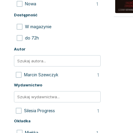
1
Nowa
Dostępność
W magazynie
do 72h
Autor
1
Marcin Szewczyk
Wydawnictwo
1
Silesia Progress
Okładka
1
Miękka