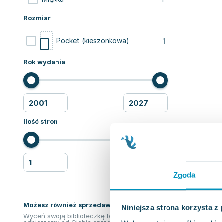
Rozmiar
1
Pocket (kieszonkowa)
Rok wydania
Ilość stron
Zgoda
Możesz również sprzedawać ksiązki!
Niniejsza strona korzysta z
Wyceń swoją biblioteczkę teraz. Odkupimy i