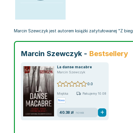
Marcin Szewczyk jest autorem książki zatytułowanej "Z biegi
Marcin Szewczyk -
Bestsellery
La danse macabre
Marcin Szewczyk
0.0
Miękka
Pakujemy 10.08
Nowa
40.38 zł
nowa