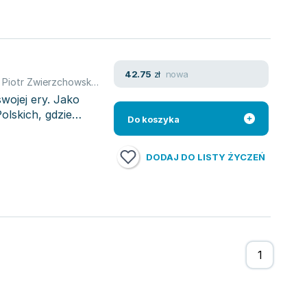
nowa
42.75
zł
,
Piotr Zwierzchowski
,
Mariusz Czubaj
,
Karol Jachymek
,
Monika Jac
wojej ery. Jako
olskich, gdzie
Do koszyka
DODAJ DO LISTY ŻYCZEŃ