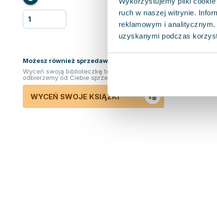
Wykorzystujemy pliki cookie 
ruch w naszej witrynie. Inf
reklamowym i analitycznym. 
uzyskanymi podczas korzysta
Możesz również sprzedawać ksiązki!
Wyceń swoją biblioteczkę teraz. Odkupimy i
odbierzemy od Ciebie sprzedane książki.
WYCEŃ SWOJE KSIĄŻKI