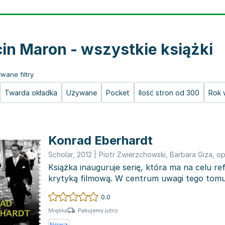
in Maron - wszystkie książki
wane filtry
Twarda okładka
Używane
Pocket
Ilość stron od 300
Rok 
Konrad Eberhardt
Scholar
,
2012
|
Piotr Zwierzchowski
,
Barbara Giza
,
op
Książka inauguruje serię, która ma na celu re
krytyką filmową. W centrum uwagi tego tomu 
Ebe...
0.0
Pakujemy jutro
Miękka
Nowa