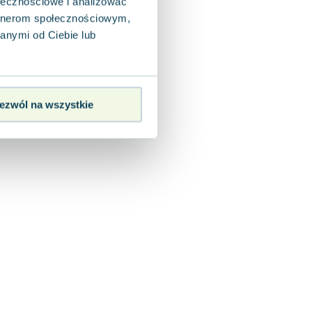
ołecznościowe i analizować
artnerom społecznościowym,
anymi od Ciebie lub
ezwól na wszystkie