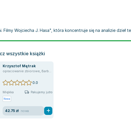
 Filmy Wojciecha J. Hasa", która koncentruje się na analizie dzieł 
cz wszystkie książki
Krzysztof Mętrak
e zbiorowe
opracowanie zbiorowe
,
Aleksandra Drzał-Sierocka
,
Barbara Giza
,
,
Piotr Zwierzchowski
Mariusz Guzek
,
Sylwia Kołos
,
Mariusz Czubaj
,
Rafał Kosc
,
Karo
0.0
Miękka
Pakujemy jutro
Nowa
42.75 zł
nowa