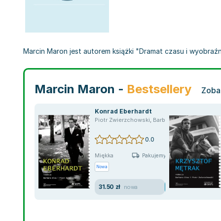
Marcin Maron jest autorem książki "Dramat czasu i wyobraźni.
Marcin Maron -
Bestsellery
Zoba
Konrad Eberhardt
Piotr Zwierzchowski
,
Barbara Giza
,
opracowani
0.0
Miękka
Pakujemy jutro
Nowa
31.50 zł
nowa