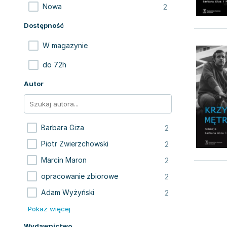
2
Nowa
Dostępność
W magazynie
do 72h
Autor
2
Barbara Giza
2
Piotr Zwierzchowski
2
Marcin Maron
2
opracowanie zbiorowe
2
Adam Wyżyński
Pokaż więcej
Wydawnictwo