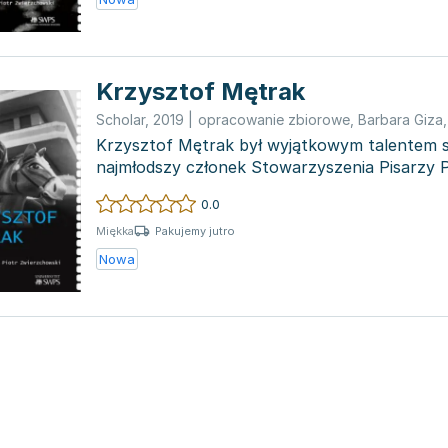
Krzysztof Mętrak
Scholar
,
2019
|
opracowanie zbiorowe
,
Barbara Giza
Krzysztof Mętrak był wyjątkowym talentem s
najmłodszy członek Stowarzyszenia Pisarzy P
dołączył w wie...
0.0
Pakujemy jutro
Miękka
Nowa