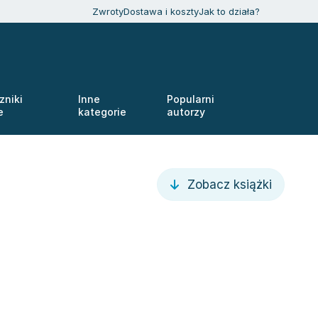
Zwroty
Dostawa i koszty
Jak to działa?
zniki
Inne
Popularni
e
kategorie
autorzy
Zobacz książki