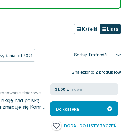
Kafelki
Lista
Sortuj:
Trafność
wydania od 2021
Znaleziono:
2
produktów
nowa
31.50
zł
racowanie zbiorowe
,
Aleksandra Drzał-Sierocka
,
Mariusz Guzek
,
Sy
fleksję nad polską
znajduje się Konrad
Do koszyka
DODAJ DO LISTY ŻYCZEŃ