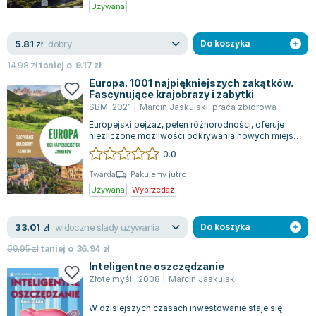
Książki: Psychologia, motywacja
Nauki historyczne - książki
Dan Brown
Używana
Książki o naukach politycznych dla studentów
Bolesław Prus
Książki do nauk przyrodniczych dla studentów
Clive Cussler
dobry
5.81
zł
Do koszyka
Książki do nauk społecznych dla studentów
Wanda Chotomska
14.98
zł
taniej o
9.17
zł
Książki do nauk ścisłych dla studentów
Józef Ignacy Kraszewski
Europa. 1001 najpiękniejszych zakątków.
Prawo - książki dla studentów
Clive Staples Lewis
Fascynujące krajobrazy i zabytki
SBM
,
2021
|
Marcin Jaskulski
,
praca zbiorowa
Technologia żywności - książki
Martyna Wojciechowska
Europejski pejzaż, pełen różnorodności, oferuje
Zarządzanie i marketing - książki
Melissa De la Cruz
niezliczone możliwości odkrywania nowych miejsc
Nauka języków obcych - książki
Blanka Lipińska
i spędzania wspaniałego czasu. Ten...
0.0
Podręczniki dla nauczycieli - metodyka
Jaś Kapela
Twarda
Pakujemy jutro
Repetytoria, testy i materiały pomocnicze
Agatha Christie
Używana
Wyprzedaż
Witold Gadowski
Jan Pietrzak
widoczne ślady używania
33.01
zł
Do koszyka
Marcin Kowalczyk
69.95
zł
taniej o
36.94
zł
Piotr Zychowicz
Inteligentne oszczędzanie
Joanna Jabłczyńska
Złote myśli
,
2008
|
Marcin Jaskulski
Piotr Kościelny
W dzisiejszych czasach inwestowanie staje się
Jan Piński