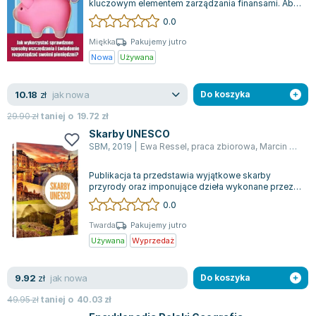
kluczowym elementem zarządzania finansami. Aby
Zygmunt Freud
jednak osiągnąć ten cel, najpierw mus...
0.0
Agata Passent
Miękka
Pakujemy jutro
Michel Moran
Nowa
Używana
Maciej Orłoś
Jo Nesbo
jak nowa
10.18
zł
Do koszyka
Katarzyna Miller
29.90
zł
taniej o
19.72
zł
Antoine de Saint Exupery
Skarby UNESCO
Lew Tołstoj
SBM
,
2019
|
Ewa Ressel
,
praca zbiorowa
,
Marcin Jaskulski
Mark Twain
Publikacja ta przedstawia wyjątkowe skarby
Marcin Meller
przyrody oraz imponujące dzieła wykonane przez
Paulina Młynarska
człowieka, które zostały uwzględnione na...
0.0
ks. Piotr Pawlukiewicz
Twarda
Pakujemy jutro
Jarosław Sokołowski
Używana
Wyprzedaż
Piotr Latocha
Michael Scott
jak nowa
9.92
zł
Do koszyka
Piotr Semka
49.95
zł
taniej o
40.03
zł
Jarosław Iwaszkiewicz