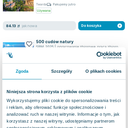
Twarda
Pakujemy jutro
Używana
jak nowa
84.13
zł
Do koszyka
500 cudów natury
SBM
,
2025
|
opracowanie zbiorowe
,
praca zbiorowa
,
J
Odkryj niezwykłą wyprawę śladami natury, która
przez wieki rzeźbiła najwspanialsze krajobrazy
naszej planety. Album "500 cudów nat...
0.0
Zgoda
Szczegóły
O plikach cookies
Twarda
Pakujemy jutro
Nowa
Niniejsza strona korzysta z plików cookie
nowa
50.87
zł
Do koszyka
Wykorzystujemy pliki cookie do spersonalizowania treści
i reklam, aby oferować funkcje społecznościowe i
69.95
zł
taniej o
19.08
zł
analizować ruch w naszej witrynie. Informacje o tym, jak
Człowieeeku, wyluzuj!
korzystasz z naszej witryny, udostępniamy partnerom
Złote myśli
,
2011
|
Marcin Jaskulski
społecznościowym, reklamowym i analitycznym.