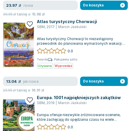
Lorraine Warren
nowa
23.97
zł
Do koszyka
Ajahn Brahm
39.95
zł
taniej o
15.98
zł
Lucinda Riley
Atlas turystyczny Chorwacji
Jacek Walkiewicz
SBM
,
2017
|
Marcin Jaskulski
Atlas turystyczny Chorwacji to niezastąpiony
przewodnik do planowania wymarzonych wakacji!
Publikacja dostarcza kluczowych informa...
0.0
Twarda
Pakujemy jutro
Używana
Wyprzedaż
jak nowa
13.04
zł
Do koszyka
29.95
zł
taniej o
16.91
zł
Europa. 1001 najpiękniejszych zakątków
SBM
,
2019
|
Marcin Jaskulski
Europa oferuje niezwykle zróżnicowane scenerie,
które zachęcają do spędzania czasu na wiele
sposobów. Ten ilustrowany przewodnik p...
0.0