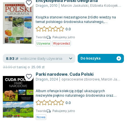
Encyklopedia Polski Geografia
Joseph Murphy
Dragon
,
2010
|
Marcin Jaskulski
,
Elżbieta Kobojek
,
Sła
Jan Sztaudynger
Książka stanowi niezastąpione źródło wiedzy na
Aleksander Puszkin
temat polskiego środowiska naturalnego,
Oscar Wilde
skierowane zarówno do uczniów, jak i dorosł...
0.0
Małgorzata Ohme
Twarda
Pakujemy jutro
Maddie Ziegler
Używana
Wyprzedaż
Leszek Czarnecki
Joanna Racewicz
widoczne ślady używania
8.93
zł
Do koszyka
Maria Seweryn
33.99
zł
taniej o
25.06
zł
Janina Zającówna
Parki narodowe. Cuda Polski
Eric Helms
Dragon
,
2024
|
opracowanie zbiorowe
,
Marcin Jaskulski
Anna Prus (oprac.)
Album oferuje kolekcję zdjęć ukazujących
Nela Mała Reporterka
niezwykłe piękno naturalnego środowiska oraz
Agnieszka Maciąg
chronionych gatunków roślin i zwierząt. Foto...
0.0
Barbara Wrzesińska
Twarda
Pakujemy jutro
Terry Pratchett
Nowa
Virginia Woolf