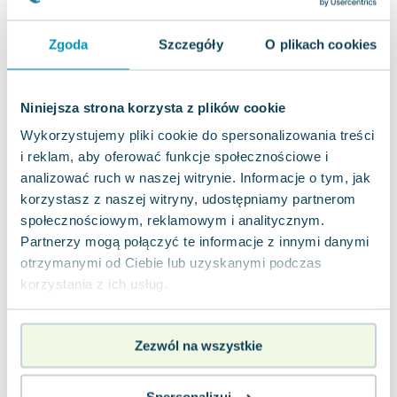
Joseph Murphy
Jan Sztaudynger
Zgoda
Szczegóły
O plikach cookies
Aleksander Puszkin
Oscar Wilde
Małgorzata Ohme
Niniejsza strona korzysta z plików cookie
Maddie Ziegler
Wykorzystujemy pliki cookie do spersonalizowania treści
Leszek Czarnecki
i reklam, aby oferować funkcje społecznościowe i
Joanna Racewicz
analizować ruch w naszej witrynie. Informacje o tym, jak
Maria Seweryn
korzystasz z naszej witryny, udostępniamy partnerom
społecznościowym, reklamowym i analitycznym.
Janina Zającówna
Partnerzy mogą połączyć te informacje z innymi danymi
Eric Helms
otrzymanymi od Ciebie lub uzyskanymi podczas
Anna Prus (oprac.)
korzystania z ich usług.
Nela Mała Reporterka
Agnieszka Maciąg
Barbara Wrzesińska
Zezwól na wszystkie
Terry Pratchett
Virginia Woolf