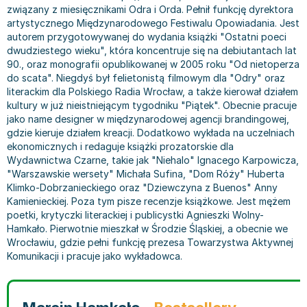
związany z miesięcznikami Odra i Orda. Pełnił funkcję dyrektora
Bajki wiersze
Książki: finanse, księgowość, bankowość
Książki: pamiętniki, dzienniki i listy
Liceum i technikum
Książki o sportowcach
Julian Tuwim
artystycznego Międzynarodowego Festiwalu Opowiadania. Jest
Do kolorowania i naklejania
Książki o gospodarce
Wywiady, wspomnienia - książki
Podręczniki do 1 klasy liceum i technikum
Książki: Turystyka i podróże
Bracia Grimm
autorem przygotowywanej do wydania książki "Ostatni poeci
Kontrastowe obrazki
Inne
Komiksy
Podręczniki do 2 klasy liceum i technikum
Albumy krajoznawcze
Stephen King
dwudziestego wieku", która koncentruje się na debiutantach lat
90., oraz monografii opublikowanej w 2005 roku "Od nietoperza
Kreatywne / Aktywizujące
Książki o marketingu
Komiksy dla dorosłych
Podręczniki do 3 klasy liceum i technikum
Albumy krajoznawcze - Polska
Tanya Valko
do scata". Niegdyś był felietonistą filmowym dla "Odry" oraz
Poznawanie świata
Książki o zarządzaniu
Komiksy dla dzieci
Podręczniki do klasy 4 liceum i technikum
Albumy krajoznawcze - Świat
Lauren Kate
literackim dla Polskiego Radia Wrocław, a także kierował działem
Podręczniki szkolne
Historia - książki
Komiksy dla młodzieży
Podręczniki do szkoły zawodowej
Atlasy
Jan Brzechwa
kultury w już nieistniejącym tygodniku "Piątek". Obecnie pracuje
jako name designer w międzynarodowej agencji brandingowej,
Edukacja przedszkolna
Archeologia - książki
Komiksy obcojęzyczne
Podręczniki do 1 klasy szkoły zawodowej
Atlasy - Polska
E. L. James
gdzie kieruje działem kreacji. Dodatkowo wykłada na uczelniach
Liceum, Technikum
Historia Polski - książki
Fantastyka, horror - książki
Podręczniki do 2 klasy szkoły zawodowej
Atlasy - świat
Virginia C. Andrews
ekonomicznych i redaguje książki prozatorskie dla
Szkoła podstawowa
Historia świata - książki
Książki fantasy
Podręczniki do 3 klasy szkoły zawodowej
Globusy
Waldemar Łysiak
Wydawnictwa Czarne, takie jak "Niehalo" Ignacego Karpowicza,
Szkoły wyższe
II Wojna Światowa - książki
Książki horrory
Książki dla dzieci
Mapy
Monika Szwaja
"Warszawskie wersety" Michała Sufina, "Dom Róży" Huberta
Klimko-Dobrzanieckiego oraz "Dziewczyna z Buenos" Anny
Szkoła zawodowa
Książki militarne
Science Fiction - książki
Książki dla dzieci do 2 lat
Mapy - Polska
Camilla Läckberg
Kamienieckiej. Poza tym pisze recenzje książkowe. Jest mężem
Książki: Prawo
Książki kryminały
Książki: bajki dla dzieci do 2 lat
Mapy - Świat
Jan Kochanowski
poetki, krytyczki literackiej i publicystki Agnieszki Wolny-
Inne
Książki z poezją, aforyzmami i dramaty
Do kąpieli i zabawy
Przewodniki turystyczne
Henning Mankell
Hamkało. Pierwotnie mieszkał w Środzie Śląskiej, a obecnie we
Wrocławiu, gdzie pełni funkcję prezesa Towarzystwa Aktywnej
Książki: Prawo administracyjne
Książki dramaty
Kolorowanki i książki do naklejania do 2 lat
Przewodniki turystyczne - Polska
Beata Pawlikowska
Komunikacji i pracuje jako wykładowca.
Książki: Prawo cywilne
Książki humorystyczne i aforyzmy
Książki grające, z puzzlami i magnesami do 2 lat
Przewodniki turystyczne - Świat
L.J. Smith
Książki: Prawo finansowe
Tomiki poezji
Obrazki kontrastowe dla niemowląt
Książki: Zdrowie, rodzina, związki
Diana Palmer
Książki: Prawo karne
Książki o sztuce
Poznawanie świata dla dzieci do 2 lat - książki
Książki: Rodzina, związki
Bear Grylls