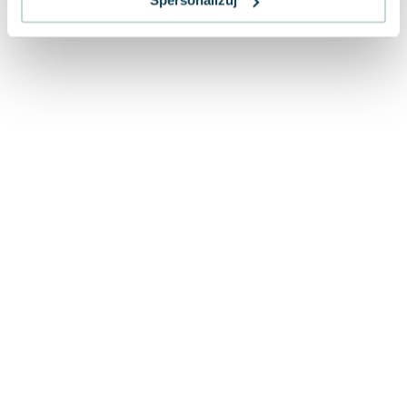
Spersonalizuj
Lorraine Warren
Ajahn Brahm
Lucinda Riley
Jacek Walkiewicz