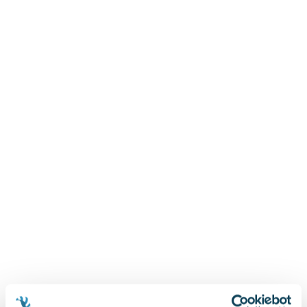
Zygmunt Freud
Agata Passent
Michel Moran
Maciej Orłoś
Jo Nesbo
Katarzyna Miller
Antoine de Saint Exupery
Lew Tołstoj
Mark Twain
Marcin Meller
Paulina Młynarska
ks. Piotr Pawlukiewicz
Jarosław Sokołowski
Piotr Latocha
Michael Scott
Piotr Semka
Jarosław Iwaszkiewicz