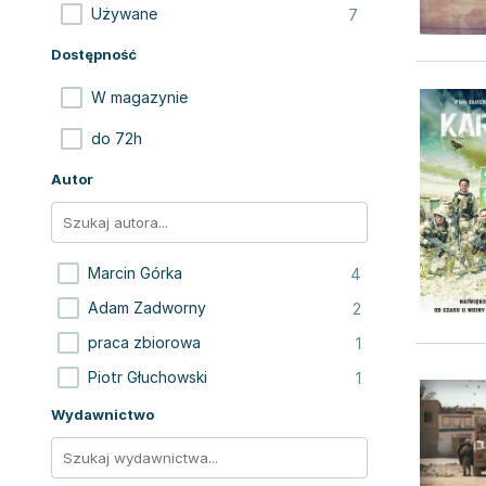
7
Używane
Dostępność
W magazynie
do 72h
Autor
4
Marcin Górka
2
Adam Zadworny
1
praca zbiorowa
1
Piotr Głuchowski
Wydawnictwo