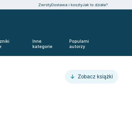
Zwroty
Dostawa i koszty
Jak to działa?
zniki
Inne
Popularni
e
kategorie
autorzy
Zobacz książki