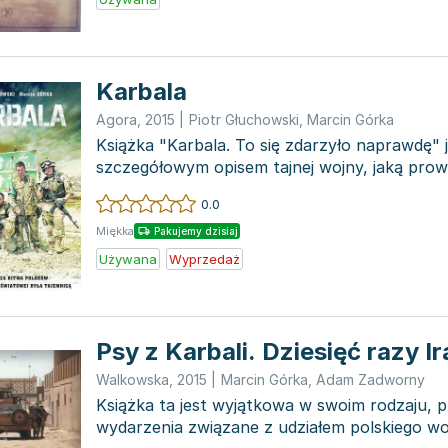
Karbala
Agora
,
2015
|
Piotr Głuchowski
,
Marcin Górka
Książka "Karbala. To się zdarzyło naprawdę" 
szczegółowym opisem tajnej wojny, jaką prowa
historii te...
0.0
Miękka
Pakujemy dzisiaj
Używana
Wyprzedaż
Psy z Karbali. Dziesięć razy Ir
Walkowska
,
2015
|
Marcin Górka
,
Adam Zadworny
Książka ta jest wyjątkowa w swoim rodzaju, p
wydarzenia związane z udziałem polskiego wo