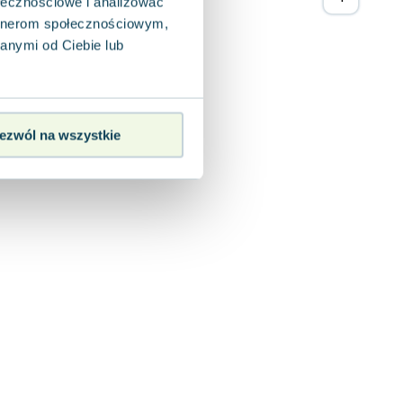
ołecznościowe i analizować
artnerom społecznościowym,
anymi od Ciebie lub
ezwól na wszystkie