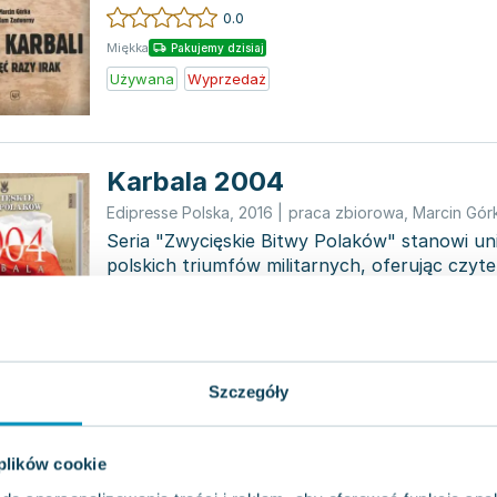
Iraku – pierw...
0.0
Miękka
Pakujemy dzisiaj
Używana
Wyprzedaż
Karbala 2004
Edipresse Polska
,
2016
|
praca zbiorowa
,
Marcin Gór
Seria "Zwycięskie Bitwy Polaków" stanowi uni
polskich triumfów militarnych, oferując czyt
podróż pr...
0.0
Miękka
Pakujemy dzisiaj
Używana
Szczegóły
 plików cookie