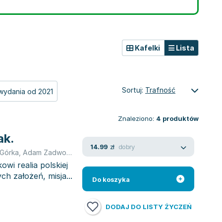
Kafelki
Lista
Sortuj:
Trafność
wydania od 2021
Znaleziono:
4
produktów
ak.
dobry
14.99
zł
 Górka
,
Adam Zadworny
owi realia polskiej
ch założeń, misja...
Do koszyka
DODAJ DO LISTY ŻYCZEŃ