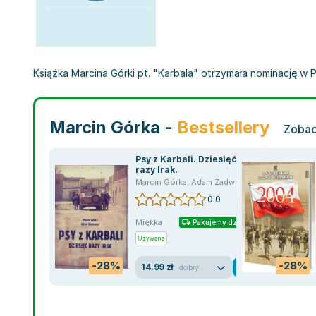
Książka Marcina Górki pt. "Karbala" otrzymała nominację w Pl
Marcin Górka -
Bestsellery
Zobac
Psy z Karbali. Dziesięć
razy Irak.
Marcin Górka
,
Adam Zadworny
0.0
Miękka
Pakujemy dzisiaj
Używana
-28%
-28%
14.99 zł
dobry