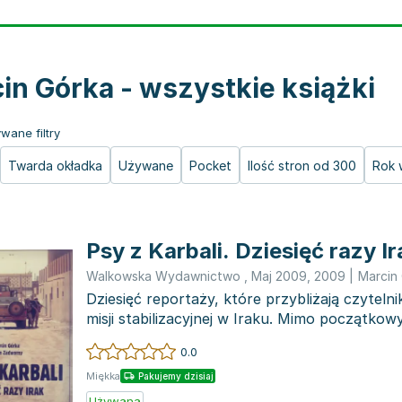
in Górka - wszystkie książki
wane filtry
Twarda okładka
Używane
Pocket
Ilość stron od 300
Rok 
Psy z Karbali. Dziesięć razy Ir
Walkowska Wydawnictwo , Maj 2009
,
2009
|
Marcin
Dziesięć reportaży, które przybliżają czytelnik
misji stabilizacyjnej w Iraku. Mimo początkowy
0.0
Miękka
Pakujemy dzisiaj
Używana