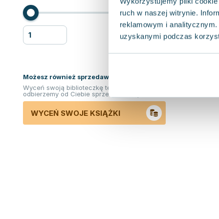
Wykorzystujemy pliki cookie 
ruch w naszej witrynie. Inf
reklamowym i analitycznym. 
uzyskanymi podczas korzysta
Możesz również sprzedawać ksiązki!
Wyceń swoją biblioteczkę teraz. Odkupimy i
odbierzemy od Ciebie sprzedane książki.
WYCEŃ SWOJE KSIĄŻKI