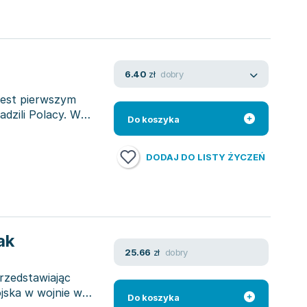
dobry
6.40
zł
jest pierwszym
dzili Polacy. W
Do koszyka
DODAJ DO LISTY ŻYCZEŃ
ak
dobry
25.66
zł
rzedstawiając
jska w wojnie w
Do koszyka