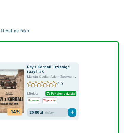
iteratura faktu.
Psy z Karbali. Dziesięć
razy Irak
Marcin Górka
,
Adam Zadworny
0.0
Miękka
Pakujemy dzisiaj
Używana
Wyprzedaż
-14%
25.66 zł
dobry