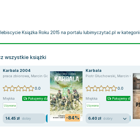
ebiscycie Książka Roku 2015 na portalu lubimyczytać.pl w kategorii l
z wszystkie książki
Karbala 2004
Karbala
praca zbiorowa
,
Marcin Górka
Piotr Głuchowski
,
Marcin Górka
0.0
0.0
Miękka
Miękka
Pakujemy dzisiaj
Pakujemy dzisiaj
Używana
Używana
-84%
14.45 zł
6.40 zł
dobry
dobry