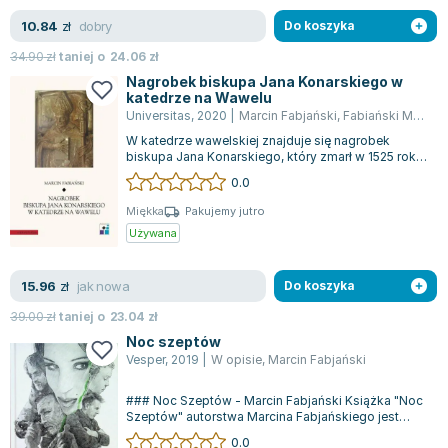
Joseph Murphy
dobry
10.84
zł
Do koszyka
Jan Sztaudynger
34.90
zł
taniej o
24.06
zł
Aleksander Puszkin
Nagrobek biskupa Jana Konarskiego w
Oscar Wilde
katedrze na Wawelu
Universitas
,
2020
|
Marcin Fabjański
,
Fabiański Marcin
Małgorzata Ohme
W katedrze wawelskiej znajduje się nagrobek
Maddie Ziegler
biskupa Jana Konarskiego, który zmarł w 1525 roku.
Leszek Czarnecki
To dzieło jest szczególnie istotne,...
0.0
Joanna Racewicz
Miękka
Pakujemy jutro
Maria Seweryn
Używana
Janina Zającówna
Eric Helms
jak nowa
15.96
zł
Do koszyka
Anna Prus (oprac.)
39.00
zł
taniej o
23.04
zł
Nela Mała Reporterka
Noc szeptów
Agnieszka Maciąg
Vesper
,
2019
|
W opisie
,
Marcin Fabjański
Barbara Wrzesińska
### Noc Szeptów - Marcin Fabjański Książka "Noc
Terry Pratchett
Szeptów" autorstwa Marcina Fabjańskiego jest
Virginia Woolf
dostępna w stanie nowym, choć pochodz...
0.0