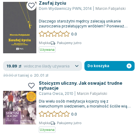
Zaufaj życiu
Zygmunt Freud
Dom Wydawniczy PWN
,
2014
|
Marcin Fabjański
Agata Passent
Dlaczego starożytni mędrcy zalecają unikanie
Michel Moran
zauroczenia przelatującym wróblem? Ponieważ
Maciej Orłoś
wkrótce zniknie, pozostawiając nas z pocz...
0.0
Jo Nesbo
Miękka
Pakujemy jutro
Katarzyna Miller
Używana
Antoine de Saint Exupery
Lew Tołstoj
widoczne ślady używania
19.89
zł
Do koszyka
Mark Twain
39.90
zł
taniej o
20.01
zł
Marcin Meller
Stoicyzm uliczny. Jak oswajać trudne
Paulina Młynarska
sytuacje
Czarna Owca
,
2010
|
Marcin Fabjański
ks. Piotr Pawlukiewicz
Dla wielu osób medytacja kojarzy się z
Jarosław Sokołowski
nieruchomym siedzeniem, a moralność ściśle wiąże
Piotr Latocha
się z religią, jednak Marcin Fabjański w s...
0.0
Michael Scott
Miękka
Pakujemy jutro
Piotr Semka
Używana
Jarosław Iwaszkiewicz