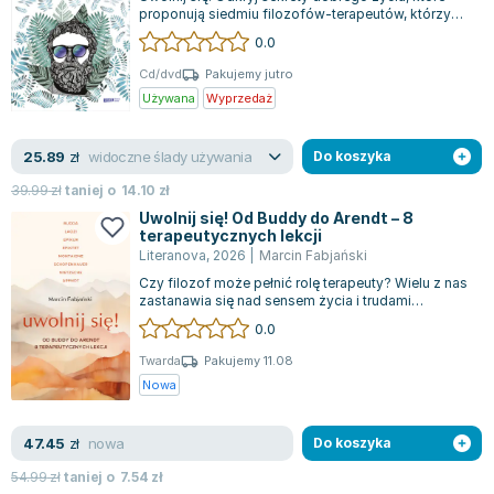
Książki: Psychologia, motywacja
Nauki historyczne - książki
Dan Brown
proponują siedmiu filozofów-terapeutów, którzy
Książki o naukach politycznych dla studentów
Bolesław Prus
wierzą, że klucz do szczęścia leży...
0.0
Książki do nauk przyrodniczych dla studentów
Clive Cussler
Cd/dvd
Pakujemy jutro
Książki do nauk społecznych dla studentów
Wanda Chotomska
Używana
Wyprzedaż
Książki do nauk ścisłych dla studentów
Józef Ignacy Kraszewski
Prawo - książki dla studentów
Clive Staples Lewis
widoczne ślady używania
25.89
zł
Do koszyka
Technologia żywności - książki
Martyna Wojciechowska
39.99
zł
taniej o
14.10
zł
Zarządzanie i marketing - książki
Melissa De la Cruz
Uwolnij się! Od Buddy do Arendt – 8
Nauka języków obcych - książki
Blanka Lipińska
terapeutycznych lekcji
Literanova
,
2026
|
Marcin Fabjański
Podręczniki dla nauczycieli - metodyka
Jaś Kapela
Czy filozof może pełnić rolę terapeuty? Wielu z nas
Repetytoria, testy i materiały pomocnicze
Agatha Christie
zastanawia się nad sensem życia i trudami
Witold Gadowski
codzienności, zadając pytania typu:...
0.0
Jan Pietrzak
Twarda
Pakujemy 11.08
Marcin Kowalczyk
Nowa
Piotr Zychowicz
Joanna Jabłczyńska
nowa
47.45
zł
Do koszyka
Piotr Kościelny
54.99
zł
taniej o
7.54
zł
Jan Piński