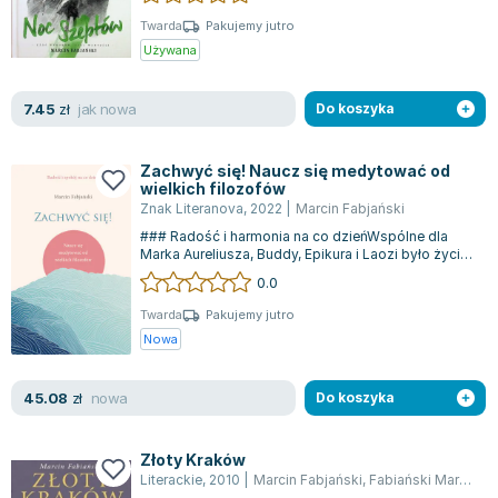
Lorraine Warren
Twarda
Pakujemy jutro
Ajahn Brahm
Używana
Lucinda Riley
Jacek Walkiewicz
jak nowa
7.45
zł
Do koszyka
Zachwyć się! Naucz się medytować od
wielkich filozofów
Znak Literanova
,
2022
|
Marcin Fabjański
### Radość i harmonia na co dzieńWspólne dla
Marka Aureliusza, Buddy, Epikura i Laozi było życie
pełne radości, lekkości i medytac...
0.0
Twarda
Pakujemy jutro
Nowa
nowa
45.08
zł
Do koszyka
Złoty Kraków
Literackie
,
2010
|
Marcin Fabjański
,
Fabiański Marcin