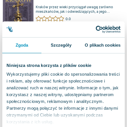
Kraków przez wieki przyciągał uwagę zarówno
mieszkańców, jak i odwiedzających, a jego
niepowtarzalny urok zainspirował porównanie...
0.0
Twarda
Pakujemy jutro
Używana
Wyprzedaż
Zgoda
Szczegóły
O plikach cookies
jak nowa
17.40
zł
Do koszyka
73.88
zł
taniej o
56.48
zł
Ogryzek Aureliusza
Niniejsza strona korzysta z plików cookie
Telbit
,
2011
|
Marcin Fabjański
Wykorzystujemy pliki cookie do spersonalizowania treści
i reklam, aby oferować funkcje społecznościowe i
Przedstawiamy porywającą opowieść o
gimnazjaliście, który zdołał przełamać system!
analizować ruch w naszej witrynie. Informacje o tym, jak
Aureliusz „Spidi” Szypki trafia na pierwsze str...
0.0
korzystasz z naszej witryny, udostępniamy partnerom
Miękka
Pakujemy jutro
społecznościowym, reklamowym i analitycznym.
Używana
Wyprzedaż
Partnerzy mogą połączyć te informacje z innymi danymi
otrzymanymi od Ciebie lub uzyskanymi podczas
korzystania z ich usług.
dobry
4.52
zł
Do koszyka