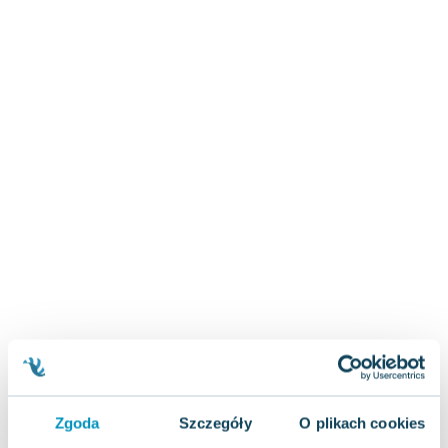
Zygmunt Freud
Agata Passent
Michel Moran
Maciej Orłoś
Jo Nesbo
Katarzyna Miller
Antoine de Saint Exupery
Lew Tołstoj
Mark Twain
Marcin Meller
Paulina Młynarska
ks. Piotr Pawlukiewicz
Jarosław Sokołowski
Piotr Latocha
Michael Scott
Piotr Semka
Zgoda
Szczegóły
O plikach cookies
Jarosław Iwaszkiewicz