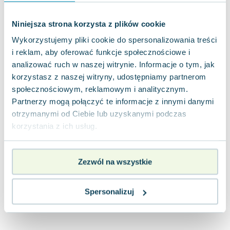
Joseph Murphy
Jan Sztaudynger
Niniejsza strona korzysta z plików cookie
Aleksander Puszkin
Wykorzystujemy pliki cookie do spersonalizowania treści
Oscar Wilde
i reklam, aby oferować funkcje społecznościowe i
Małgorzata Ohme
analizować ruch w naszej witrynie. Informacje o tym, jak
Maddie Ziegler
korzystasz z naszej witryny, udostępniamy partnerom
Leszek Czarnecki
społecznościowym, reklamowym i analitycznym.
Joanna Racewicz
Partnerzy mogą połączyć te informacje z innymi danymi
otrzymanymi od Ciebie lub uzyskanymi podczas
Maria Seweryn
korzystania z ich usług.
Janina Zającówna
Eric Helms
Anna Prus (oprac.)
Zezwól na wszystkie
Nela Mała Reporterka
Agnieszka Maciąg
Spersonalizuj
Barbara Wrzesińska
Terry Pratchett
Virginia Woolf