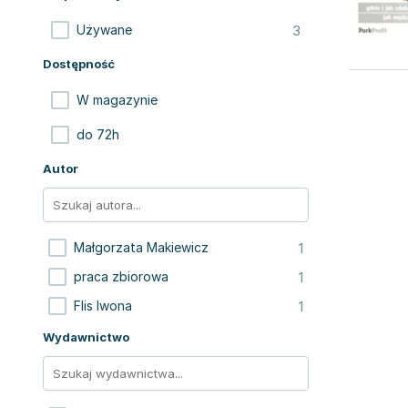
3
Używane
Dostępność
W magazynie
do 72h
Autor
1
Małgorzata Makiewicz
1
praca zbiorowa
1
Flis Iwona
Wydawnictwo