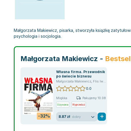
Małgorzata Makiewicz, pisarka, stworzyła książkę zatytułow
psychologia i socjologia.
Małgorzata Makiewicz -
Bestsel
Własna firma. Przewodnik
po świecie biznesu
Małgorzata Makiewicz
,
Flis Iwona
,
praca zbior
0.0
Miękka
Pakujemy 10.08
Używana
Wyprzedaż
-32%
8.87 zł
dobry