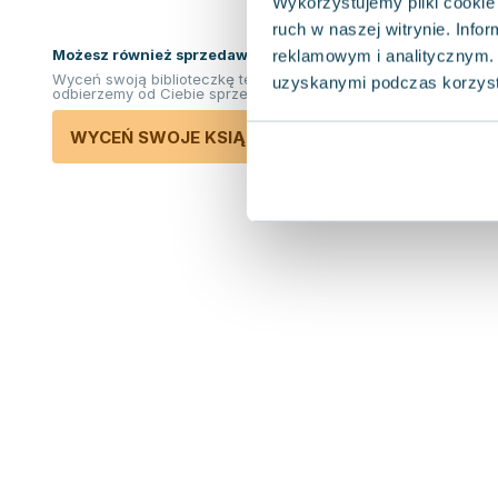
Wykorzystujemy pliki cookie 
ruch w naszej witrynie. Inf
Możesz również sprzedawać ksiązki!
reklamowym i analitycznym. 
Wyceń swoją biblioteczkę teraz. Odkupimy i
uzyskanymi podczas korzysta
odbierzemy od Ciebie sprzedane książki.
WYCEŃ SWOJE KSIĄŻKI