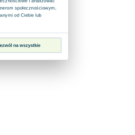
ołecznościowe i analizować
artnerom społecznościowym,
anymi od Ciebie lub
ezwól na wszystkie