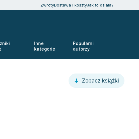
Zwroty
Dostawa i koszty
Jak to działa?
zniki
Inne
Popularni
e
kategorie
autorzy
Zobacz książki