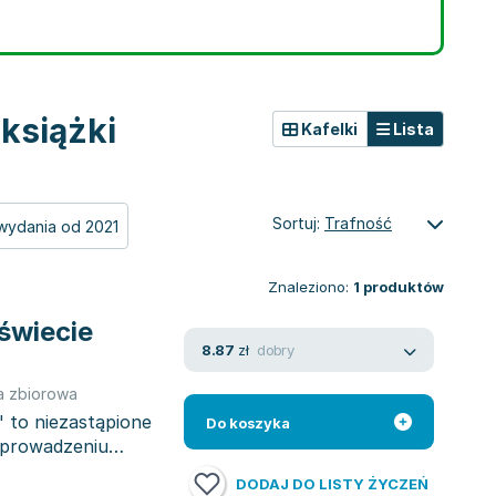
książki
Kafelki
Lista
Sortuj:
Trafność
wydania od 2021
Znaleziono:
1
produktów
świecie
dobry
8.87
zł
a zbiorowa
" to niezastąpione
Do koszyka
b prowadzeniu
DODAJ DO LISTY ŻYCZEŃ