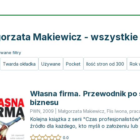
orzata Makiewicz - wszystkie 
wane filtry
Twarda okładka
Używane
Pocket
Ilość stron od 300
Rok 
Własna firma. Przewodnik po 
biznesu
PWN
,
2009
|
Małgorzata Makiewicz
,
Flis Iwona
,
prac
Kolejna książka z serii "Czas profesjonalistów
źródło dla każdego, kto myśli o założeniu lu
własnej...
0.0