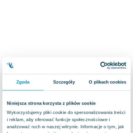
Zygmunt Freud
Agata Passent
Michel Moran
Maciej Orłoś
Jo Nesbo
Katarzyna Miller
Antoine de Saint Exupery
Lew Tołstoj
Mark Twain
Marcin Meller
Zgoda
Szczegóły
O plikach cookies
Paulina Młynarska
ks. Piotr Pawlukiewicz
Jarosław Sokołowski
Niniejsza strona korzysta z plików cookie
Piotr Latocha
Wykorzystujemy pliki cookie do spersonalizowania treści
Michael Scott
i reklam, aby oferować funkcje społecznościowe i
Piotr Semka
analizować ruch w naszej witrynie. Informacje o tym, jak
Jarosław Iwaszkiewicz