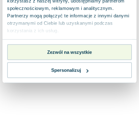
korzystasz z naszej witryny, udostępniamy partnerom
Joseph Murphy
społecznościowym, reklamowym i analitycznym.
Jan Sztaudynger
Partnerzy mogą połączyć te informacje z innymi danymi
Aleksander Puszkin
otrzymanymi od Ciebie lub uzyskanymi podczas
Oscar Wilde
korzystania z ich usług.
Małgorzata Ohme
Maddie Ziegler
Zezwól na wszystkie
Leszek Czarnecki
Joanna Racewicz
Maria Seweryn
Spersonalizuj
Janina Zającówna
Eric Helms
Anna Prus (oprac.)
Nela Mała Reporterka
Agnieszka Maciąg
Barbara Wrzesińska
Terry Pratchett
Virginia Woolf