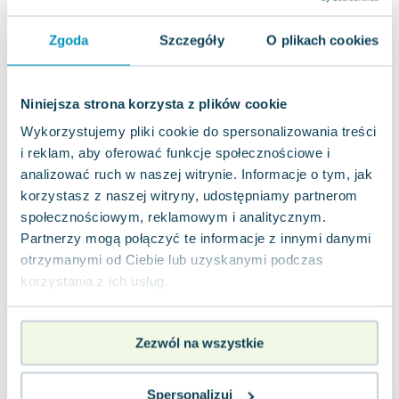
Joseph Murphy
Jan Sztaudynger
Zgoda
Szczegóły
O plikach cookies
Aleksander Puszkin
Oscar Wilde
Niniejsza strona korzysta z plików cookie
Małgorzata Ohme
Maddie Ziegler
Wykorzystujemy pliki cookie do spersonalizowania treści
Leszek Czarnecki
i reklam, aby oferować funkcje społecznościowe i
analizować ruch w naszej witrynie. Informacje o tym, jak
Joanna Racewicz
korzystasz z naszej witryny, udostępniamy partnerom
Maria Seweryn
społecznościowym, reklamowym i analitycznym.
Janina Zającówna
Partnerzy mogą połączyć te informacje z innymi danymi
Eric Helms
otrzymanymi od Ciebie lub uzyskanymi podczas
Anna Prus (oprac.)
korzystania z ich usług.
Nela Mała Reporterka
Agnieszka Maciąg
Barbara Wrzesińska
Zezwól na wszystkie
Terry Pratchett
Virginia Woolf
Spersonalizuj