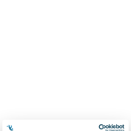
Zygmunt Freud
Agata Passent
Michel Moran
Maciej Orłoś
Jo Nesbo
Katarzyna Miller
Antoine de Saint Exupery
Lew Tołstoj
Mark Twain
Marcin Meller
Paulina Młynarska
ks. Piotr Pawlukiewicz
Jarosław Sokołowski
Piotr Latocha
Michael Scott
Piotr Semka
Jarosław Iwaszkiewicz