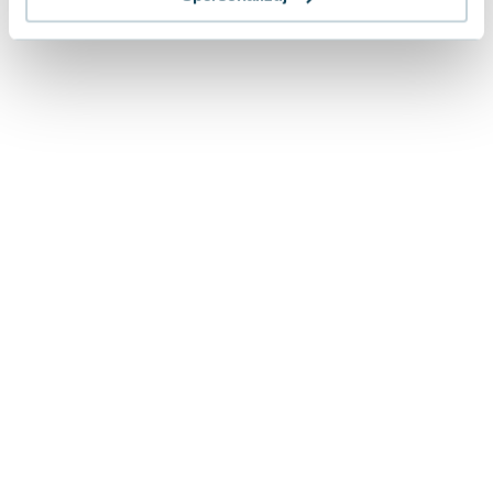
Lorraine Warren
Ajahn Brahm
Lucinda Riley
Jacek Walkiewicz