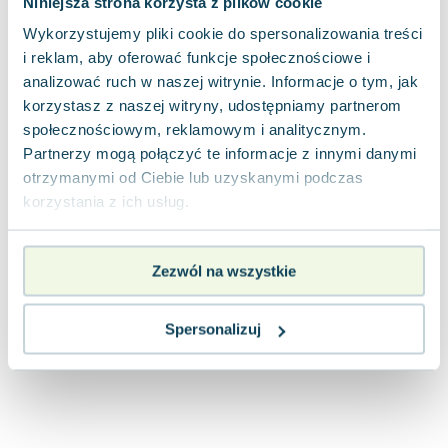
Niniejsza strona korzysta z plików cookie
Joseph Murphy
Wykorzystujemy pliki cookie do spersonalizowania treści
Jan Sztaudynger
i reklam, aby oferować funkcje społecznościowe i
Aleksander Puszkin
analizować ruch w naszej witrynie. Informacje o tym, jak
Oscar Wilde
korzystasz z naszej witryny, udostępniamy partnerom
Małgorzata Ohme
społecznościowym, reklamowym i analitycznym.
Maddie Ziegler
Partnerzy mogą połączyć te informacje z innymi danymi
Leszek Czarnecki
otrzymanymi od Ciebie lub uzyskanymi podczas
Joanna Racewicz
korzystania z ich usług.
Maria Seweryn
Janina Zającówna
Zezwól na wszystkie
Eric Helms
Anna Prus (oprac.)
Nela Mała Reporterka
Spersonalizuj
Agnieszka Maciąg
Barbara Wrzesińska
Terry Pratchett
Virginia Woolf