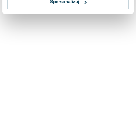
Spersonalizuj
Lorraine Warren
Ajahn Brahm
Lucinda Riley
Jacek Walkiewicz