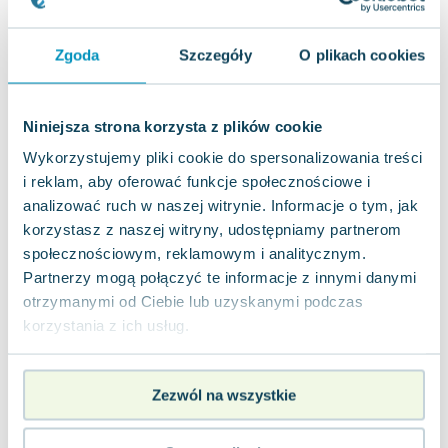
Joseph Murphy
Jan Sztaudynger
Zgoda
Szczegóły
O plikach cookies
Aleksander Puszkin
Oscar Wilde
Małgorzata Ohme
Niniejsza strona korzysta z plików cookie
Maddie Ziegler
Wykorzystujemy pliki cookie do spersonalizowania treści
Leszek Czarnecki
i reklam, aby oferować funkcje społecznościowe i
Joanna Racewicz
analizować ruch w naszej witrynie. Informacje o tym, jak
Maria Seweryn
korzystasz z naszej witryny, udostępniamy partnerom
Janina Zającówna
społecznościowym, reklamowym i analitycznym.
Eric Helms
Partnerzy mogą połączyć te informacje z innymi danymi
Anna Prus (oprac.)
otrzymanymi od Ciebie lub uzyskanymi podczas
korzystania z ich usług.
Nela Mała Reporterka
Agnieszka Maciąg
Barbara Wrzesińska
Zezwól na wszystkie
Terry Pratchett
Virginia Woolf