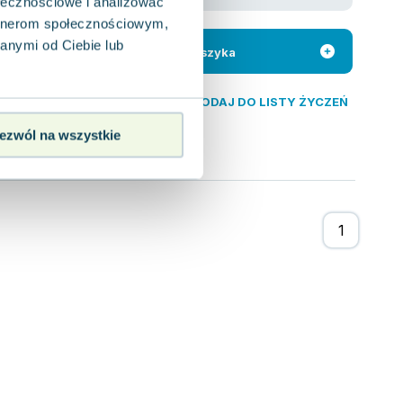
ołecznościowe i analizować
artnerom społecznościowym,
wska-Owczarek
,
Małgorzata Berezińska
anymi od Ciebie lub
ładu autonomicznego
Do koszyka
. Anny
DODAJ DO LISTY ŻYCZEŃ
ezwól na wszystkie