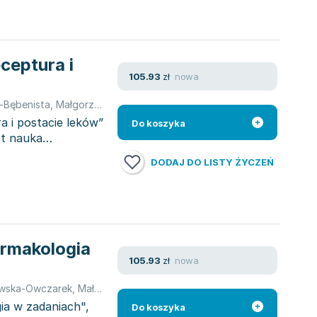
ceptura i
nowa
105.93
zł
-Bębenista
,
Małgorzata Berezińska
,
opracowanie zbiorowe
,
praca 
a i postacie leków”
Do koszyka
st nauka
DODAJ DO LISTY ŻYCZEŃ
armakologia
nowa
105.93
zł
owska-Owczarek
,
Małgorzata Berezińska
,
opracowanie zbiorowe
ia w zadaniach",
Do koszyka