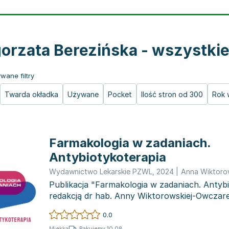
orzata Berezińska - wszystkie
wane filtry
Twarda okładka
Używane
Pocket
Ilość stron od 300
Rok 
Farmakologia w zadaniach.
Antybiotykoterapia
Wydawnictwo Lekarskie PZWL
,
2024
|
Anna Wiktor
Publikacja "Farmakologia w zadaniach. Antyb
redakcją dr hab. Anny Wiktorowskiej-Owczare
Big...
0.0
Pakujemy 10.08
Miękka