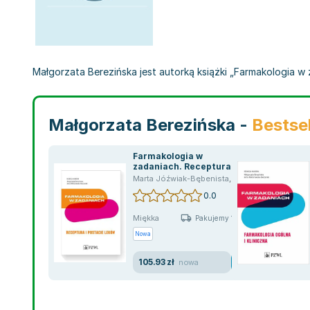
Małgorzata Berezińska jest autorką książki „Farmakologia w 
Małgorzata Berezińska -
Bestsel
Farmakologia w
zadaniach. Receptura i
postacie leków
Marta Jóźwiak-Bębenista
,
Małgorzata Berezińska
0.0
Miękka
Pakujemy 10.08
Nowa
105.93 zł
nowa