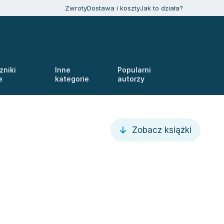
Zwroty
Dostawa i koszty
Jak to działa?
zniki
Inne
Popularni
e
kategorie
autorzy
Zobacz książki