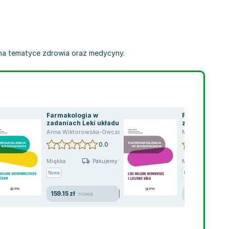
ę na tematyce zdrowia oraz medycyny.
Farmakologia w
Farmakologia
zadaniach Leki układu
zadaniach. Le
autonomicznego i
nerwowego i l
ałgorzata Berezińska
,
Monika Bigoś
,
praca zbiorowa
Anna Wiktorowska-Owczarek
,
Małgorzata Berezińska
Małgorzata Bere
krążenia
0.0
Miękka
Miękka
Pakujemy 10.08
Nowa
Nowa
159.15 zł
73.83 zł
nowa
nowa