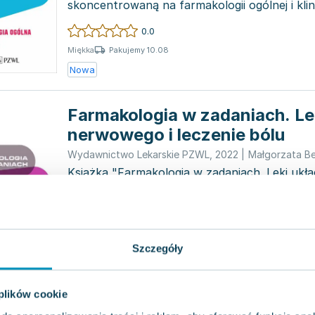
skoncentrowaną na farmakologii ogólnej i klin
podręcznik wy...
0.0
Pakujemy 10.08
Miękka
Nowa
Farmakologia w zadaniach. Le
nerwowego i leczenie bólu
Wydawnictwo Lekarskie PZWL
,
2022
|
Małgorzata Be
Książka "Farmakologia w zadaniach. Leki ukł
leczenie bólu", opracowana pod redakcją dr 
Wiktorowskiej-Owcz...
0.0
Pakujemy 10.08
Miękka
Szczegóły
Nowa
Farmakologia w zadaniach Lek
 plików cookie