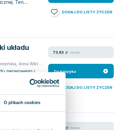
icznej. Ten
DODAJ DO LISTY ŻYCZEŃ
ki układu
nowa
73.83
zł
rezińska
,
Anna Wiktorowska-Owczarek
adu nerwowego i
Do koszyka
hab. Anny
DODAJ DO LISTY ŻYCZEŃ
O plikach cookies
i układu
nowa
159.15
zł