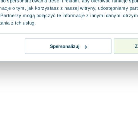
autonomicznego i krążenia
do spersonalizowania treści i reklam, aby oferować funkcje sp
ormacje o tym, jak korzystasz z naszej witryny, udostępniamy p
Wydawnictwo Lekarskie PZWL
,
2021
|
Anna Wiktoro
Partnerzy mogą połączyć te informacje z innymi danymi otrzym
Książka "Farmakologia w zadaniach. Leki uk
nia z ich usług.
i krążenia", opracowana pod redakcją dr hab
Wiktorowskiej-Owcz...
0.0
Pakujemy 10.08
Miękka
Spersonalizuj
Z
Nowa