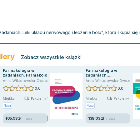
zadaniach. Leki układu nerwowego i leczenie bólu”, która skupia si
lery
Zobacz wszystkie książki
Farmakologia w
Farmakologia w
zadaniach. Farmakologia
zadaniach.
ogólna i kliniczna
Antybiotykoterapia
,
opracowanie zbiorowe
,
praca zbiorowa
Anna Wiktorowska-Owczarek
,
Małgorzata Berezińska
,
Anna Wiktorowska-Owczarek
,
opracowanie zbiorowe
Anna Wiktorowska-Owczarek
,
M
0.0
0.0
Miękka
Miękka
Pakujemy 10.08
Pakujemy 10.08
Nowa
Nowa
105.93 zł
138.03 zł
nowa
nowa