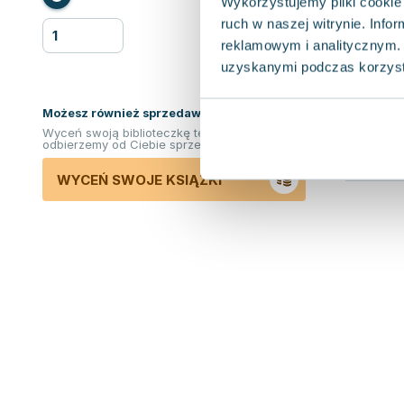
Wykorzystujemy pliki cookie 
ruch w naszej witrynie. Inf
reklamowym i analitycznym. 
uzyskanymi podczas korzysta
Możesz również sprzedawać ksiązki!
Wyceń swoją biblioteczkę teraz. Odkupimy i
odbierzemy od Ciebie sprzedane książki.
WYCEŃ SWOJE KSIĄŻKI