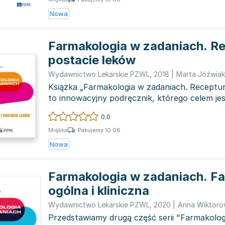
Nowa
Farmakologia w zadaniach. Re
postacie leków
Wydawnictwo Lekarskie PZWL
,
2018
|
Marta Jóźwiak
Książka „Farmakologia w zadaniach. Receptur
to innowacyjny podręcznik, którego celem je
farmakologii po...
0.0
Pakujemy 10.08
Miękka
Nowa
Farmakologia w zadaniach. F
ogólna i kliniczna
Wydawnictwo Lekarskie PZWL
,
2020
|
Anna Wiktor
Przedstawiamy drugą część serii "Farmakolog