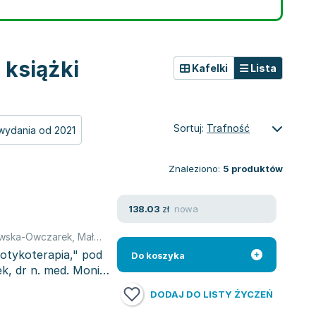
 książki
Kafelki
Lista
Sortuj:
Trafność
wydania od 2021
Znaleziono:
5
produktów
nowa
138.03
zł
owska-Owczarek
,
Małgorzata Berezińska
,
Monika Bigoś
,
praca zbior
iotykoterapia," pod
Do koszyka
k, dr n. med. Moniki
DODAJ DO LISTY ŻYCZEŃ