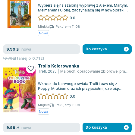
Książki: Psychologia, motywacja
Nauki historyczne - książki
Dan Brown
Wybierz się na szaloną wyprawę z Alexem, Martym,
Książki o naukach politycznych dla studentów
Bolesław Prus
Melmanem i Glorią, zaczynającą się w nowojorskim
zoo i prowadzącą aż na malownicz...
Książki do nauk przyrodniczych dla studentów
Clive Cussler
0.0
Książki do nauk społecznych dla studentów
Wanda Chotomska
Miękka
Pakujemy 11.08
Książki do nauk ścisłych dla studentów
Józef Ignacy Kraszewski
Nowa
Prawo - książki dla studentów
Clive Staples Lewis
Technologia żywności - książki
Martyna Wojciechowska
nowa
9.99
zł
Do koszyka
Zarządzanie i marketing - książki
Melissa De la Cruz
10.70
zł
taniej o
0.71
zł
Nauka języków obcych - książki
Blanka Lipińska
Trolls Kolorowanka
Podręczniki dla nauczycieli - metodyka
Jaś Kapela
Trefl
,
2025
|
Malbuch
,
opracowanie zbiorowe
,
praca zbiorowa
Repetytoria, testy i materiały pomocnicze
Agatha Christie
Wkrocz do barwnego świata Trolli i baw się z
Witold Gadowski
Poppy, Mrukiem oraz ich przyjaciółmi, czerpiąc
radość z każdej chwili! Ta książeczka...
Jan Pietrzak
0.0
Marcin Kowalczyk
Miękka
Pakujemy 11.08
Piotr Zychowicz
Nowa
Joanna Jabłczyńska
Piotr Kościelny
nowa
9.99
zł
Do koszyka
Jan Piński