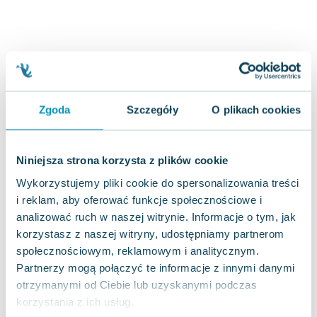
Joseph Murphy
Jan Sztaudynger
Aleksander Puszkin
Oscar Wilde
Małgorzata Ohme
Maddie Ziegler
Zgoda
Szczegóły
O plikach cookies
Leszek Czarnecki
Joanna Racewicz
Maria Seweryn
Niniejsza strona korzysta z plików cookie
Janina Zającówna
Wykorzystujemy pliki cookie do spersonalizowania treści
Eric Helms
i reklam, aby oferować funkcje społecznościowe i
Anna Prus (oprac.)
analizować ruch w naszej witrynie. Informacje o tym, jak
Nela Mała Reporterka
korzystasz z naszej witryny, udostępniamy partnerom
Agnieszka Maciąg
społecznościowym, reklamowym i analitycznym.
Partnerzy mogą połączyć te informacje z innymi danymi
Barbara Wrzesińska
otrzymanymi od Ciebie lub uzyskanymi podczas
Terry Pratchett
korzystania z ich usług.
Virginia Woolf