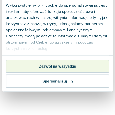
Joseph Murphy
Wykorzystujemy pliki cookie do spersonalizowania treści
Jan Sztaudynger
i reklam, aby oferować funkcje społecznościowe i
Aleksander Puszkin
analizować ruch w naszej witrynie. Informacje o tym, jak
korzystasz z naszej witryny, udostępniamy partnerom
Oscar Wilde
społecznościowym, reklamowym i analitycznym.
Małgorzata Ohme
Partnerzy mogą połączyć te informacje z innymi danymi
Maddie Ziegler
otrzymanymi od Ciebie lub uzyskanymi podczas
Leszek Czarnecki
korzystania z ich usług.
Joanna Racewicz
Maria Seweryn
Janina Zającówna
Zezwól na wszystkie
Eric Helms
Anna Prus (oprac.)
Spersonalizuj
Nela Mała Reporterka
Agnieszka Maciąg
Barbara Wrzesińska
Terry Pratchett
Virginia Woolf