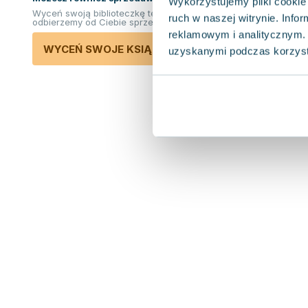
Wykorzystujemy pliki cookie 
Wyceń swoją biblioteczkę teraz. Odkupimy i
ruch w naszej witrynie. Inf
odbierzemy od Ciebie sprzedane książki.
reklamowym i analitycznym. 
WYCEŃ SWOJE KSIĄŻKI
uzyskanymi podczas korzysta