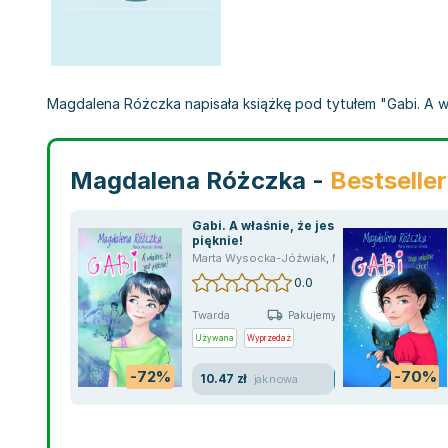
Magdalena Różczka napisała książkę pod tytułem "Gabi. A właś
Magdalena Różczka -
Bestselle
Gabi. A właśnie, że jest
pięknie!
Marta Wysocka-Jóźwiak
,
Magdalena Różczka
0.0
Twarda
Pakujemy jutro
Używana
Wyprzedaż
-72%
-70%
10.47 zł
jak nowa