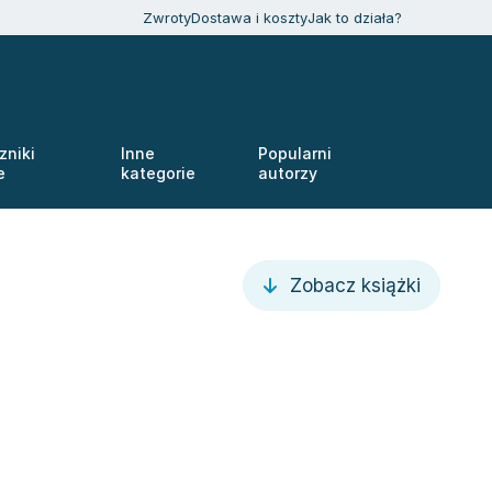
Zwroty
Dostawa i koszty
Jak to działa?
zniki
Inne
Popularni
e
kategorie
autorzy
Zobacz książki