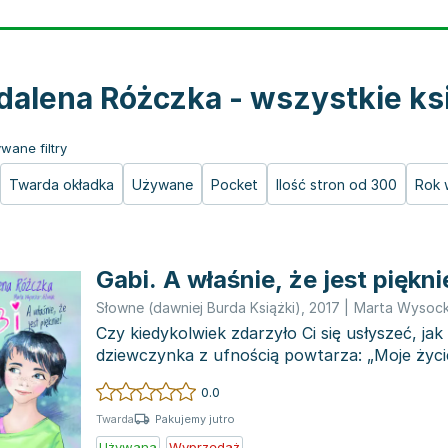
alena Różczka - wszystkie ks
wane filtry
Twarda okładka
Używane
Pocket
Ilość stron od 300
Rok 
Gabi. A właśnie, że jest piękni
Słowne (dawniej Burda Książki)
,
2017
|
Marta Wysock
Czy kiedykolwiek zdarzyło Ci się usłyszeć, jak
dziewczynka z ufnością powtarza: „Moje życ
sukcesów”? A co...
0.0
Pakujemy jutro
Twarda
Używana
Wyprzedaż