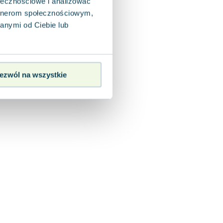
ołecznościowe i analizować
artnerom społecznościowym,
anymi od Ciebie lub
ezwól na wszystkie