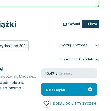
iążki
Kafelki
Lista
Sortuj:
Trafność
wydania od 2021
Znaleziono:
2
produktów
e!
jak nowa
10.47
zł
a-Jóźwiak
,
Magdalena Różczka
 siedmioletnia
ie to pasmo
Do koszyka
DODAJ DO LISTY ŻYCZEŃ