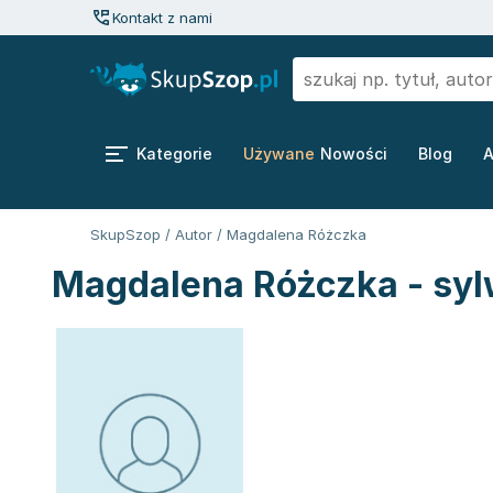
Kontakt z nami
Kategorie
Używane
Nowości
Blog
A
SkupSzop
/
Autor
/
Magdalena Różczka
Magdalena Różczka - syl