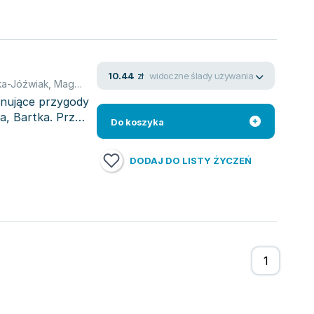
widoczne ślady używania
10.44
zł
a-Jóźwiak
,
Magdalena Różczka
ynujące przygody
za, Bartka. Przed
Do koszyka
DODAJ DO LISTY ŻYCZEŃ