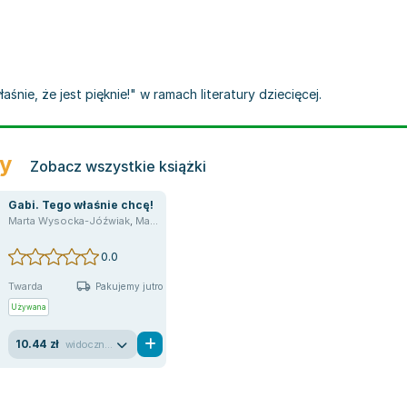
nie, że jest pięknie!" w ramach literatury dziecięcej.
ry
Zobacz wszystkie książki
Gabi. Tego właśnie chcę!
Marta Wysocka-Jóźwiak
,
Magdalena Różczka
0.0
Twarda
Pakujemy jutro
Używana
10.44 zł
widoczne ślady używania