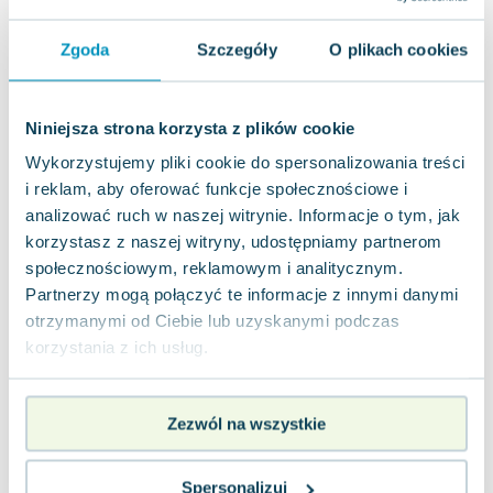
Joseph Murphy
Jan Sztaudynger
Zgoda
Szczegóły
O plikach cookies
Aleksander Puszkin
Oscar Wilde
Niniejsza strona korzysta z plików cookie
Małgorzata Ohme
Maddie Ziegler
Wykorzystujemy pliki cookie do spersonalizowania treści
Leszek Czarnecki
i reklam, aby oferować funkcje społecznościowe i
analizować ruch w naszej witrynie. Informacje o tym, jak
Joanna Racewicz
korzystasz z naszej witryny, udostępniamy partnerom
Maria Seweryn
społecznościowym, reklamowym i analitycznym.
Janina Zającówna
Partnerzy mogą połączyć te informacje z innymi danymi
Eric Helms
otrzymanymi od Ciebie lub uzyskanymi podczas
Anna Prus (oprac.)
korzystania z ich usług.
Nela Mała Reporterka
Agnieszka Maciąg
Barbara Wrzesińska
Zezwól na wszystkie
Terry Pratchett
Virginia Woolf
Spersonalizuj