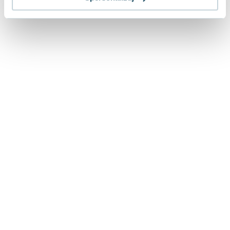
Lorraine Warren
Ajahn Brahm
Lucinda Riley
Jacek Walkiewicz