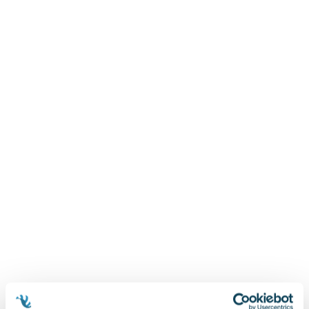
Zygmunt Freud
Agata Passent
Michel Moran
Maciej Orłoś
Jo Nesbo
Katarzyna Miller
Antoine de Saint Exupery
Lew Tołstoj
Mark Twain
Marcin Meller
Paulina Młynarska
ks. Piotr Pawlukiewicz
Jarosław Sokołowski
Piotr Latocha
Michael Scott
Piotr Semka
Jarosław Iwaszkiewicz