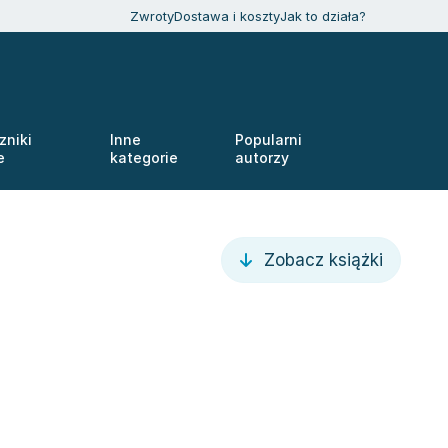
Zwroty
Dostawa i koszty
Jak to działa?
zniki
Inne
Popularni
e
kategorie
autorzy
Zobacz książki