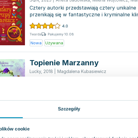
Cztery autorki przedstawiają cztery unikalne 
przenikają się w fantastyczne i kryminalne kl
plan...
4.0
Pakujemy 10.08
Twarda
Nowa
Używana
Topienie Marzanny
Lucky
,
2018
|
Magdalena Kubasiewicz
Mary i Majka spodziewały się jedynie spokojne
od Krakowa. Jednak zjazd rodzinny, na który t
przeistacza się...
0.0
Pakujemy 10.08
Miękka
Szczegóły
Używana
 plików cookie