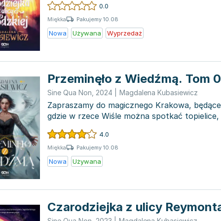
0.0
Pakujemy 10.08
Miękka
Nowa
Używana
Wyprzedaż
Przeminęło z Wiedźmą. Tom 0
Sine Qua Non
,
2024
|
Magdalena Kubasiewicz
Zapraszamy do magicznego Krakowa, będącego
gdzie w rzece Wiśle można spotkać topielice
smacznie dr...
4.0
Pakujemy 10.08
Miękka
Nowa
Używana
Czarodziejka z ulicy Reymont
Sine Qua Non
,
2023
|
Magdalena Kubasiewicz