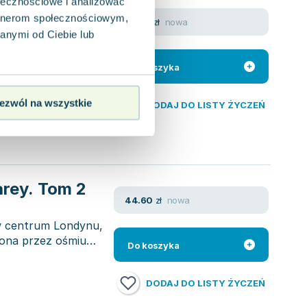
ołecznościowe i analizować
artnerom społecznościowym,
nowa
47.84
zł
ubasiewicz
,
Marta Kisiel
,
Milena Wójtowicz
anymi od Ciebie lub
 Jadowskiej, Kisiel,
h polskich autorek
Do koszyka
ezwól na wszystkie
DODAJ DO LISTY ŻYCZEŃ
arey. Tom 2
nowa
44.60
zł
w centrum Londynu,
zona przez ośmiu
Do koszyka
DODAJ DO LISTY ŻYCZEŃ