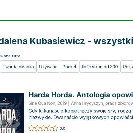
alena Kubasiewicz - wszystki
wane filtry
Twarda okładka
Używane
Pocket
Ilość stron od 300
Rok 
Harda Horda. Antologia opow
Sine Qua Non
,
2019
|
Anna Hrycyszyn
,
praca zbioro
Gdy kilkanaście kobiet łączy swoje siły, rodzą
niezwykłe. Dwanaście wyjątkowych opowieści
mieszają się nosta...
0.0