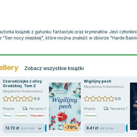
autorka książek z gatunku fantastyki oraz kryminałów. Jest członkini
 "Sen nocy miejskiej", które można znaleźć w zbiorze "Harde Baś
ellery
Zobacz wszystkie książki
Czarodziejka z ulicy
Wigilijny pech
Grodzkiej. Tom 2
Magdalena Kubasiewicz
el
,
Magdalena Kubasiewicz
Magdalena Kubasiewicz
,
jtowicz
,
Milena Wo Acute
0.0
0.0
Miękka
Miękka
Pakujemy 10.08
Pakujemy 10.08
Nowa
Używana
Wyprzedaż
Używana
-79%
12.72 zł
8.41 zł
jak nowa
jak nowa