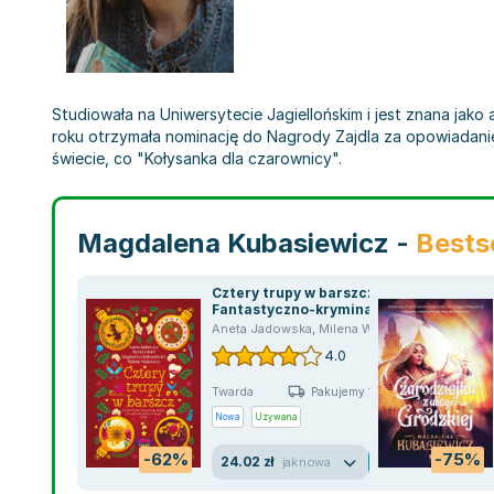
Studiowała na Uniwersytecie Jagiellońskim i jest znana jako 
roku otrzymała nominację do Nagrody Zajdla za opowiadanie
świecie, co "Kołysanka dla czarownicy".
Magdalena Kubasiewicz -
Bests
Cztery trupy w barszcz.
Fantastyczno-kryminalna
antologia świąteczna
Aneta Jadowska
,
Milena Wójtowicz
,
Marta Kisi
4.0
Twarda
Pakujemy 10.08
Nowa
Używana
-62%
-75%
24.02 zł
jak nowa