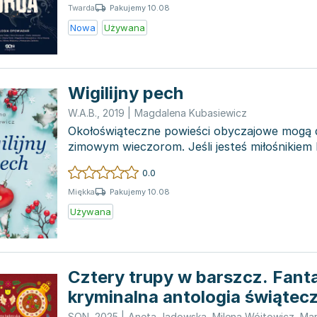
Pakujemy 10.08
Twarda
Nowa
Używana
Wigilijny pech
W.A.B.
,
2019
|
Magdalena Kubasiewicz
Okołoświąteczne powieści obyczajowe mogą d
zimowym wieczorom. Jeśli jesteś miłośnikiem 
książek z g...
0.0
Pakujemy 10.08
Miękka
Używana
Cztery trupy w barszcz. Fant
kryminalna antologia świątec
SQN
,
2025
|
Aneta Jadowska
,
Milena Wójtowicz
,
Mar