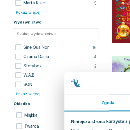
5
Marta Kisiel
Pokaż więcej
Wydawnictwo
16
Sine Qua Non
4
Czarna Dama
2
Storybox
1
W.A.B.
1
SQN
Pokaż więcej
Zgoda
Okładka
20
Miękka
Niniejsza strona korzysta z
6
Twarda