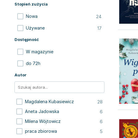
Stopień zużycia
24
Nowa
17
Używane
Dostępność
W magazynie
do 72h
Autor
28
Magdalena Kubasiewicz
6
Aneta Jadowska
6
Milena Wójtowicz
5
praca zbiorowa