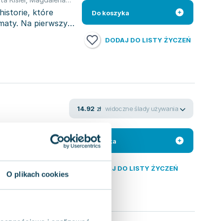
historie, które
Do koszyka
imaty. Na pierwszy
DODAJ DO LISTY ŻYCZEŃ
widoczne ślady używania
14.92
zł
go urlopu z dala
rafiły,
Do koszyka
DODAJ DO LISTY ŻYCZEŃ
O plikach cookies