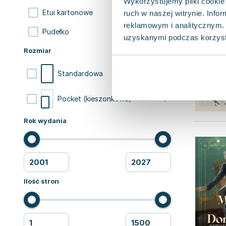
Wykorzystujemy pliki cookie 
1
Etui kartonowe
ruch w naszej witrynie. Inf
reklamowym i analitycznym. 
1
Pudełko
uzyskanymi podczas korzysta
Rozmiar
21
Standardowa
7
Pocket (kieszonkowa)
Rok wydania
Ilość stron