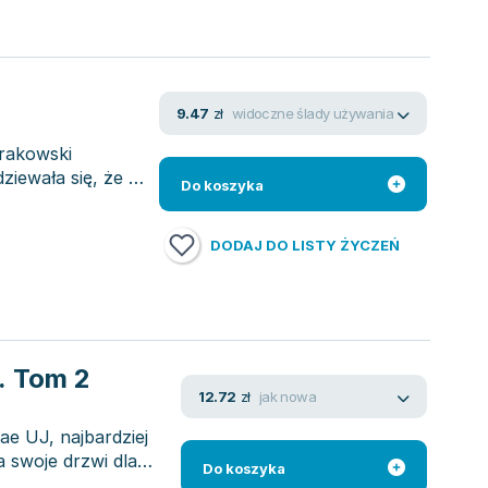
widoczne ślady używania
9.47
zł
krakowski
ziewała się, że ta
Do koszyka
DODAJ DO LISTY ŻYCZEŃ
j. Tom 2
jak nowa
12.72
zł
ae UJ, najbardziej
a swoje drzwi dla
Do koszyka