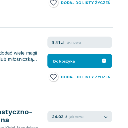
DODAJ DO LISTY ŻYCZEŃ
jak nowa
8.41
zł
odać wiele magii
lub miłośniczką
Do koszyka
DODAJ DO LISTY ŻYCZEŃ
astyczno-
jak nowa
24.02
zł
zna
ta Kisiel
,
Magdalena Kubasiewicz
,
jtowicz
,
Milena Wo Acute