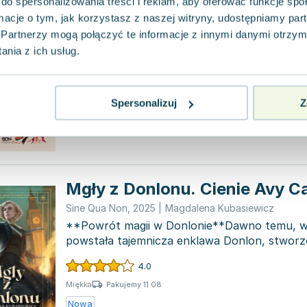
do spersonalizowania treści i reklam, aby oferować funkcje sp
Cztery żywioły magii
ormacje o tym, jak korzystasz z naszej witryny, udostępniamy p
Sine Qua Non
,
2024
|
Aneta Jadowska
,
Magdalena K
Partnerzy mogą połączyć te informacje z innymi danymi otrzym
Antologia "Cztery żywioły" ponownie łączy siły
nia z ich usług.
Kubasiewicz i Wójtowicz – czterech wybitnyc
l...
4.0
Spersonalizuj
Z
Pakujemy 10.08
Twarda
Nowa
Mgły z Donlonu. Cienie Avy C
Sine Qua Non
,
2025
|
Magdalena Kubasiewicz
**Powrót magii w Donlonie**Dawno temu, 
powstała tajemnicza enklawa Donlon, stwor
niezwykle potę...
4.0
Pakujemy 11.08
Miękka
Nowa