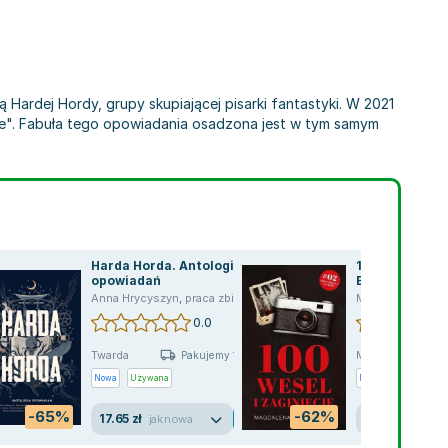
ą Hardej Hordy, grupy skupiającej pisarki fantastyki. W 2021
nie". Fabuła tego opowiadania osadzona jest w tym samym
Harda Horda. Antologia
100 wesel i za
opowiadań
Emilia Brzeska
Tom 2
Anna Hrycyszyn
,
praca zbiorowa
,
Ewa Białołęcka
Magdalena Kuba
,
Agnieszka Hała
0.0
Twarda
Miękka
Pakujemy 10.08
P
Nowa
Używana
Nowa
Używana
-65%
-62%
17.65 zł
13.90 zł
jak nowa
dobry