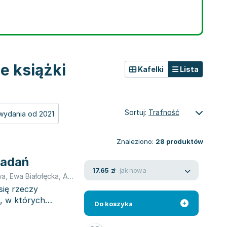
e książki
Kafelki
Lista
Sortuj:
Trafność
wydania od 2021
Znaleziono:
28
produktów
iadań
jak nowa
17.65
zł
wa
,
Ewa Białołęcka
,
Agnieszka Hałas
,
Aleksandra Zielińska
,
Aneta Ja
 się rzeczy
, w których
Do koszyka