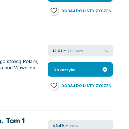
DODAJ DO LISTY ŻYCZEŃ
jak nowa
12.01
zł
 stolicą Polanii,
, a pod Wawelem
Do koszyka
DODAJ DO LISTY ŻYCZEŃ
a. Tom 1
nowa
43.49
zł