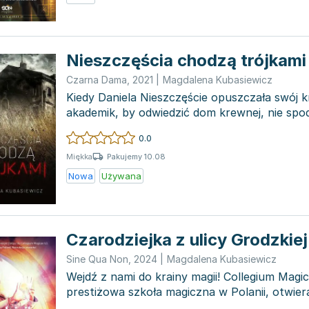
Nieszczęścia chodzą trójkami
Czarna Dama
,
2021
|
Magdalena Kubasiewicz
Kiedy Daniela Nieszczęście opuszczała swój 
akademik, by odwiedzić dom krewnej, nie spod
wizyta zakończ...
0.0
Pakujemy 10.08
Miękka
Nowa
Używana
Czarodziejka z ulicy Grodzkie
Sine Qua Non
,
2024
|
Magdalena Kubasiewicz
Wejdź z nami do krainy magii! Collegium Magic
prestiżowa szkoła magiczna w Polanii, otwier
nowy...