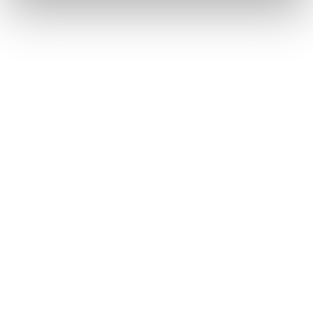
Lorraine Warren
Ajahn Brahm
Lucinda Riley
Jacek Walkiewicz