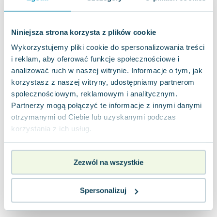
Joseph Murphy
Jan Sztaudynger
Niniejsza strona korzysta z plików cookie
Aleksander Puszkin
Oscar Wilde
Wykorzystujemy pliki cookie do spersonalizowania treści
Małgorzata Ohme
i reklam, aby oferować funkcje społecznościowe i
Maddie Ziegler
analizować ruch w naszej witrynie. Informacje o tym, jak
korzystasz z naszej witryny, udostępniamy partnerom
Leszek Czarnecki
społecznościowym, reklamowym i analitycznym.
Joanna Racewicz
Partnerzy mogą połączyć te informacje z innymi danymi
Maria Seweryn
otrzymanymi od Ciebie lub uzyskanymi podczas
Janina Zającówna
korzystania z ich usług.
Eric Helms
Anna Prus (oprac.)
Nela Mała Reporterka
Zezwól na wszystkie
Agnieszka Maciąg
Barbara Wrzesińska
Spersonalizuj
Terry Pratchett
Virginia Woolf