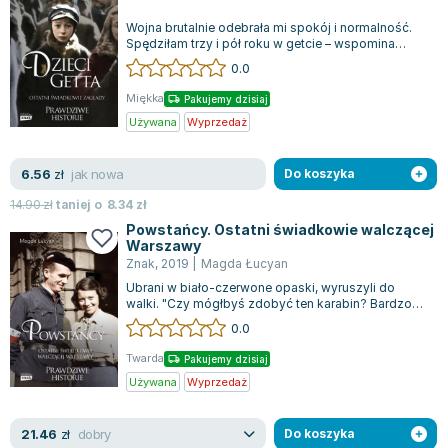
Zygmunt Freud
Wojna brutalnie odebrała mi spokój i normalność.
Spędziłam trzy i pół roku w getcie – wspomina
Agata Passent
Krystyna, jedyna ocalała z dziesięc...
0.0
Michel Moran
Maciej Orłoś
Miękka
Pakujemy dzisiaj
Używana
Wyprzedaż
Jo Nesbo
Katarzyna Miller
jak nowa
6.56
zł
Do koszyka
Antoine de Saint Exupery
Lew Tołstoj
14.90
zł
taniej o
8.34
zł
Mark Twain
Powstańcy. Ostatni świadkowie walczącej
Warszawy
Marcin Meller
Znak
,
2019
|
Magda Łucyan
Paulina Młynarska
Ubrani w biało-czerwone opaski, wyruszyli do
walki. "Czy mógłbyś zdobyć ten karabin? Bardzo
ks. Piotr Pawlukiewicz
by nam się przydał!" - te słowa usłysz...
0.0
Jarosław Sokołowski
Piotr Latocha
Twarda
Pakujemy dzisiaj
Używana
Wyprzedaż
Michael Scott
Piotr Semka
dobry
21.46
zł
Do koszyka
Jarosław Iwaszkiewicz