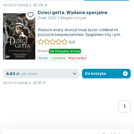
Joseph Murphy
46.90
zł
taniej o
25.44
zł
Jan Sztaudynger
Dzieci getta. Wydanie specjalne
Znak
,
2022
|
Magda Łucyan
Aleksander Puszkin
Oscar Wilde
Wybuch wojny zburzył moje życie i odebrał mi
poczucie bezpieczeństwa. Spędziłam trzy i pół
Małgorzata Ohme
roku w getcie, co było jak przebywanie...
0.0
Maddie Ziegler
Leszek Czarnecki
Miękka
Pakujemy dzisiaj
Nowa
Używana
Wyprzedaż
Joanna Racewicz
Maria Seweryn
jak nowa
6.83
zł
Do koszyka
Janina Zającówna
Eric Helms
29.99
zł
taniej o
23.16
zł
Anna Prus (oprac.)
Nela Mała Reporterka
Agnieszka Maciąg
Barbara Wrzesińska
Terry Pratchett
Virginia Woolf